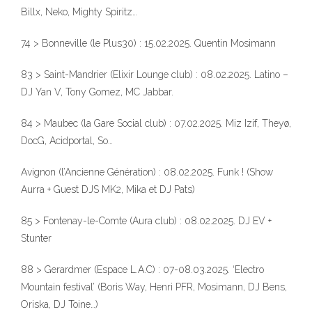
Billx, Neko, Mighty Spiritz…
74 > Bonneville (le Plus30) : 15.02.2025. Quentin Mosimann
83 > Saint-Mandrier (Elixir Lounge club) : 08.02.2025. Latino –
DJ Yan V, Tony Gomez, MC Jabbar.
84 > Maubec (la Gare Social club) : 07.02.2025. Miz Izif, Theyø,
DocG, Acidportal, So…
Avignon (l’Ancienne Génération) : 08.02.2025. Funk ! (Show
Aurra + Guest DJS MK2, Mika et DJ Pats)
85 > Fontenay-le-Comte (Aura club) : 08.02.2025. DJ EV +
Stunter
88 > Gerardmer (Espace L.A.C) : 07-08.03.2025. ‘Electro
Mountain festival’ (Boris Way, Henri PFR, Mosimann, DJ Bens,
Oriska, DJ Toine…)