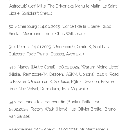
‘Astroclub’ (Jeff Mills, The Driver aka Manu le Malin, Le Saint,
Lizzie, Sonickraft Crew…)
50 > Cherbourg : 14.06.2025. ‘Concert de la Liberté ‘ (Bob
Sinclar, Mosimann, Trinix, Chris Willsman)
51 > Reims : 24.01.2025. ‘Undercore’ (Dimitri K, Soul Last,
Guizcore, Toxic Twins, Dassog, Aven 23…)
54 > Nancy (l’Autre Canal) : 08.02.2025. ‘Warum Meine Liebe’
(Niska, Remzcore/M. Dezoen, ASKM, Uphoria), 01.03. ‘Road
to Eskape’ (Unicorn on K, So Juice, R3trix, Devotion, Eskape
time, Noir Velvet, Dum dum, Max Mogwai…)
59 > Hallennes-lez-Haubourdin (Bunker Paillettes) :
15.02.2025. ‘Factory Walk’ (Hervé Hue, Olivier Brelle, Bruno
Van Garsse)
Valenciennes (SOS Apero) : 21.02.2025. Mr Marz (spécial