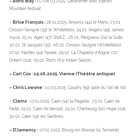
– Boris Way :
07-08.03.2025. Gerardmer (88) ‘Electro
Mountain festival’
–
BrIce François :
18.01.2025. Ancenis (44) le Maho, 23.01.
Cesson-Sevigné (35) le Whitefields, 24.01. Angers (49) James
Joyce, 25.01. Agen (47) Shot’Z, 26.01. Périgueux (24) la Suite,
30.01. St-Jacques (35), 06.02. Cesson-Sevigné (Whitefields),
07.02. Nantes (44) Favela, 09.02. La Chapelle d’Aligné (72)
Dream club, 05.02. Riom (63) Indian Saloon…
– Carl Cox : 19.06.2025. Vienne (Théâtre antique)
– Chris Lowone :
01.03.2025. Caudry (59) salle du Val de riot
–
Clems
: 17.01.2025. Caen (14) la Pagaille, 23.01. Caen (le
Fada), 25.01. Caen (le bercail), 25.01. Cherbourg (50) Hope club,
30.01. Caen (14) les Sardines.
– D’Jamency :
07.02.2025. Bourg-en-Bresse (la Tannerie)