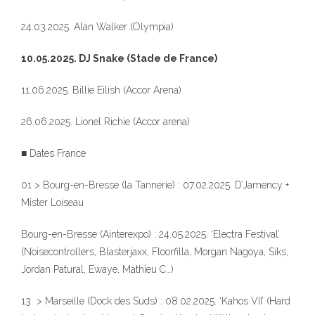
24.03.2025. Alan Walker (Olympia)
10.05.2025. DJ Snake (Stade de France)
11.06.2025. Billie Eilish (Accor Arena)
26.06.2025. Lionel Richie (Accor arena)
■ Dates France
01 > Bourg-en-Bresse (la Tannerie) : 07.02.2025. D’Jamency +
323
Mister Loiseau
Bourg-en-Bresse (Ainterexpo) : 24.05.2025. ‘Electra Festival’
(Noisecontrollers, Blasterjaxx, Floorfilla, Morgan Nagoya, Siks,
Jordan Patural, Ewaye, Mathieu C…)
140
13 > Marseille (Dock des Suds) : 08.02.2025. ‘Kahos VII’ (Hard