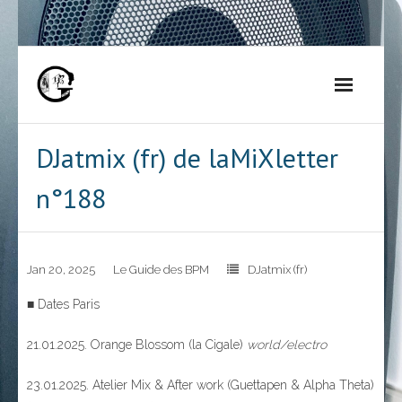
Skip
to
content
DJatmix (fr) de laMiXletter
n°188
Jan 20, 2025
Le Guide des BPM
DJatmix (fr)
■ Dates Paris
21.01.2025. Orange Blossom (la Cigale)
world/electro
23.01.2025. Atelier Mix & After work (Guettapen & Alpha Theta)