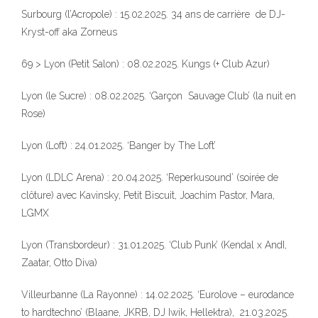
Surbourg (l’Acropole) : 15.02.2025. 34 ans de carrière de DJ-
Kryst-off aka Zorneus
69 > Lyon (Petit Salon) : 08.02.2025. Kungs (+ Club Azur)
Lyon (le Sucre) : 08.02.2025. ‘Garçon Sauvage Club’ (la nuit en
Rose)
Lyon (Loft) : 24.01.2025. ‘Banger by The Loft’
Lyon (LDLC Arena) : 20.04.2025. ‘Reperkusound’ (soirée de
clôture) avec Kavinsky, Petit Biscuit, Joachim Pastor, Mara,
LGMX
Lyon (Transbordeur) : 31.01.2025. ‘Club Punk’ (Kendal x AndI,
Zaatar, Otto Diva)
Villeurbanne (La Rayonne) : 14.02.2025. ‘Eurolove – eurodance
to hardtechno’ (Blaane, JKRB, DJ Iwik, Hellektra), 21.03.2025.