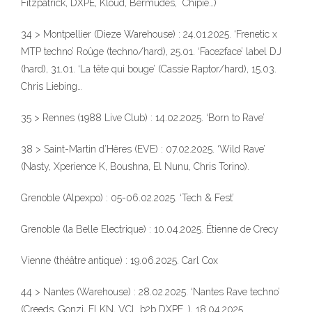
Fitzpatrick, DXPE, Kloud, Bermudes, Chipie…)
34 > Montpellier (Dieze Warehouse) : 24.01.2025. ‘Frenetic x
MTP techno’ Roûge (techno/hard), 25.01. ‘Face2face’ label DJ
(hard), 31.01. ‘La tête qui bouge’ (Cassie Raptor/hard), 15.03.
Chris Liebing…
35 > Rennes (1988 Live Club) : 14.02.2025. ‘Born to Rave’
38 > Saint-Martin d’Hères (EVE) : 07.02.2025. ‘Wild Rave’
(Nasty, Xperience K, Boushna, El Nunu, Chris Torino).
Grenoble (Alpexpo) : 05-06.02.2025. ‘Tech & Fest’
Grenoble (la Belle Electrique) : 10.04.2025. Étienne de Crecy
Vienne (théâtre antique) : 19.06.2025. Carl Cox
44 > Nantes (Warehouse) : 28.02.2025. ‘Nantes Rave techno’
(Creeds, Gonzi, FLKN, VCL b2b DXPE…), 18.04.2025.