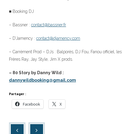
■ Booking DJ
– Bassner :
contact@bassner.fr
– D’Jamency :
contact@djamency.com
– Carrément Prod – DJs : Balporès, DJ Fou, Fanou officiel, les
Frères Ray, Jay Style, Jim X prods.
– 80 Story by Danny Wild :
dannywildbooking@gmail.com
Partager :
Facebook
X