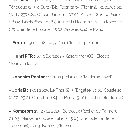
Périgueux (24) la Suite/Big Floor party (Flor fm), 31.01/01.02.
Marly (57) CSC Gilbert Jansem, 07.02. Altkirch (68) le Phare,
08.02. Bischoffsheim (67) Alsace DJ team, 14.02. La Rochelle
(17) Une Belle Époque, 15.02. Ancenis (44) le Maho…
– Feder :
30-31.08.2025. Douai ‘festival plein air’
–
Henri PFR :
07-08.03.2025. Gerardmer (88) ‘Electro
Mountain festival’
–
Joachim Pastor :
11-12.04. Marseille ‘Madame Loyal’
– Joris B :
17.01.2025. Le Thor (84) l’Engatse, 21.01. Coustelet
(4.27), 25.01. Car tétras (84) le Boris, 31.01. Le Thor (le duplex)
– Kompromat :
27.02.2025. Bordeaux (Rocher de Palmer),
01.03. Marseille (Espace Julien), 15.03. Grenoble (la Belle
Electrique), 27.03. Nantes (Stereolux)…