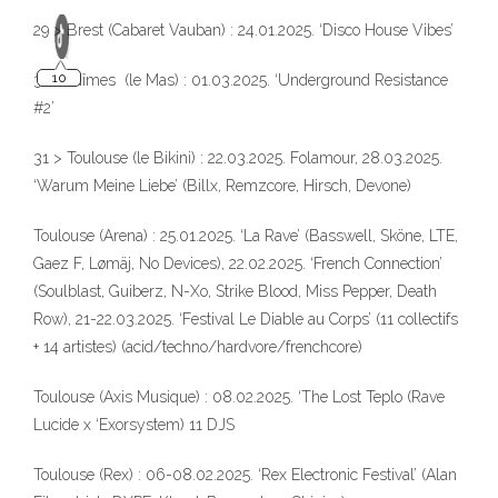
29 > Brest (Cabaret Vauban) : 24.01.2025. ‘Disco House Vibes’
30 > Nîmes (le Mas) : 01.03.2025. ‘Underground Resistance
#2’
31 > Toulouse (le Bikini) : 22.03.2025. Folamour, 28.03.2025.
‘Warum Meine Liebe’ (Billx, Remzcore, Hirsch, Devone)
Toulouse (Arena) : 25.01.2025. ‘La Rave’ (Basswell, Sköne, LTE,
Gaez F, Lømäj, No Devices), 22.02.2025. ‘French Connection’
(Soulblast, Guiberz, N-Xo, Strike Blood, Miss Pepper, Death
Row), 21-22.03.2025. ‘Festival Le Diable au Corps’ (11 collectifs
+ 14 artistes) (acid/techno/hardvore/frenchcore)
Toulouse (Axis Musique) : 08.02.2025. ‘The Lost Teplo (Rave
Lucide x ‘Exorsystem) 11 DJS
Toulouse (Rex) : 06-08.02.2025. ‘Rex Electronic Festival’ (Alan