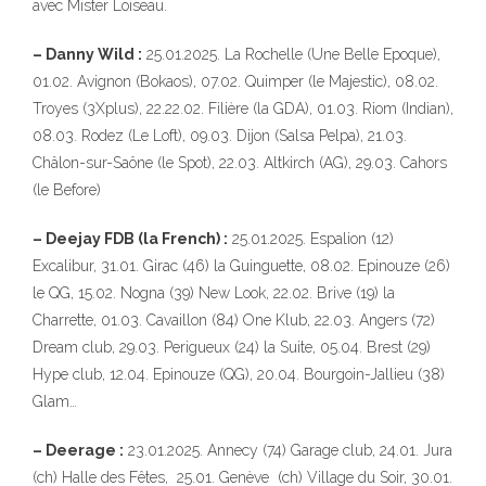
avec Mister Loiseau.
– Danny Wild :
25.01.2025. La Rochelle (Une Belle Epoque),
01.02. Avignon (Bokaos), 07.02. Quimper (le Majestic), 08.02.
Troyes (3Xplus), 22.22.02. Filière (la GDA), 01.03. Riom (Indian),
08.03. Rodez (Le Loft), 09.03. Dijon (Salsa Pelpa), 21.03.
Châlon-sur-Saône (le Spot), 22.03. Altkirch (AG), 29.03. Cahors
(le Before)
– Deejay FDB (la French) :
25.01.2025. Espalion (12)
Excalibur, 31.01. Girac (46) la Guinguette, 08.02. Epinouze (26)
le QG, 15.02. Nogna (39) New Look, 22.02. Brive (19) la
Charrette, 01.03. Cavaillon (84) One Klub, 22.03. Angers (72)
Dream club, 29.03. Perigueux (24) la Suite, 05.04. Brest (29)
Hype club, 12.04. Epinouze (QG), 20.04. Bourgoin-Jallieu (38)
Glam…
– Deerage :
23.01.2025. Annecy (74) Garage club, 24.01. Jura
(ch) Halle des Fêtes, 25.01. Genève (ch) Village du Soir, 30.01.