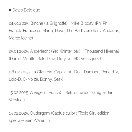
■ Dates Belgique
24.01.2025. Binche (la Grignotte) : Mike B bday (Phi Phi,
Franck, Francesco Marra, Dave, The Bad’s brothers, Andarius,
Marco lovine)
25.01.2025. Anderlecht (Yeti Winter bar) : ‘Thousand Hivernal’
(Daniel Murillo, Rold Diaz, Duty Jo, MC Velasquez)
08.02.2025. La Glanerie (Cap-tain) : Dual Damage, Ronald-V,
Loic-D, C-Noize, Bonny, Seak)
15.02.2025. Alvegem (Punch) : ‘Retro’Infusion’ (Greg S, Jan
Vervloet)
15.02.2025. Oudergem (Cactus club) : ‘Toxic Girl’ edition
spéciale Saint-Valentin