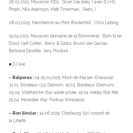
28.02.2025. Mouscron (QG) : Silver Cee bday ( avec DJ HS,
Phiphi, Nil’s Adamson, Matt Timerman, Skørs…)
08.03.2025. Marchienne-au-Pont (Rockerhill) : Chris Liebing
19.04.2025. Mouscron (domaine de la Blommerie) :’Born to be
Disco’ (Jeff Corten, Barry & Gibbs, Bruno Van Garsse,
Bertrand Devetter, Jeny Preston)
■ DJ live
– Balpores :
24-25.01.2025. Mont-de-Marsan (Osasuna),
31.01. Bordeaux (33) Delirium, 15.03. Bordeaux (Delirium),
05.04. Villefranche (64) soirée privée, 19.04. Habas (64) fête,
25.04. Monestier (64) ‘Festival Winestock’…
– Bon Sinclar :
14.06.2025. Cherbourg (50) concert de
la Liberté.