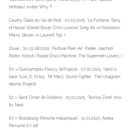
birthday) invites Why T
Caudry (Salle du Val de Riot) : 01.03.2025. ‘La Fontaine, Story
of House’ (Daniel Bovie, Chris Lowone, Greg All vs Francesco
Marra, Steven vs Laurent Top…)
Douai : 30-31.08.2025. ‘Festival Plein Air’ (Feder, Joachim
Pastor, Kölsch, Purple Disco Machine, The Supermen Lovers…)
60 > Quincampoix-Fleuzy (leTropico) : 07.02.2025. ‘Hard is
back’ (Loîc D, N-toy, Mr Marz, Sound Fighter, The Un4given,
Atomic Project)
62 > Saint-Omer (le Dickens) : 25.01.2025. ‘Techno Zone’ (mix
by Neo)
67 > Strasbourg (Péniche mécanique) : 31.01.2025. Aneka
Perruche DJ set