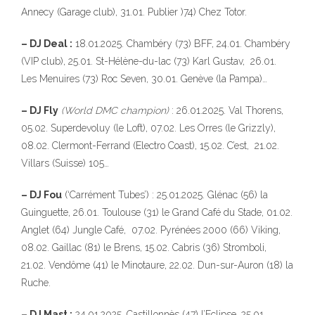
Annecy (Garage club), 31.01. Publier )74) Chez Totor.
– DJ Deal :
18.01.2025. Chambéry (73) BFF, 24.01. Chambéry
(VIP club), 25.01. St-Hélène-du-lac (73) Karl Gustav, 26.01.
Les Menuires (73) Roc Seven, 30.01. Genève (la Pampa)…
– DJ Fly
(World DMC champion)
: 26.01.2025. Val Thorens,
05.02. Superdevoluy (le Loft), 07.02. Les Orres (le Grizzly),
08.02. Clermont-Ferrand (Electro Coast), 15.02. C’est, 21.02.
Villars (Suisse) 105…
– DJ Fou
(‘Carrément Tubes’) : 25.01.2025. Glénac (56) la
Guinguette, 26.01. Toulouse (31) le Grand Café du Stade, 01.02.
Anglet (64) Jungle Café, 07.02. Pyrénées 2000 (66) Viking,
08.02. Gaillac (81) le Brens, 15.02. Cabris (36) Stromboli,
21.02. Vendôme (41) le Minotaure, 22.02. Dun-sur-Auron (18) la
Ruche.
– DJ Mast :
24.01.2025. Castillonnès (47) l’Eclipse, 25.01.