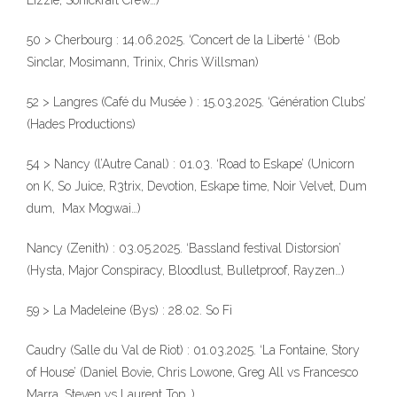
Lizzie, Sonickraft Crew…)
50 > Cherbourg : 14.06.2025. ‘Concert de la Liberté ‘ (Bob
Sinclar, Mosimann, Trinix, Chris Willsman)
52 > Langres (Café du Musée ) : 15.03.2025. ‘Génération Clubs’
(Hades Productions)
54 > Nancy (l’Autre Canal) : 01.03. ‘Road to Eskape’ (Unicorn
on K, So Juice, R3trix, Devotion, Eskape time, Noir Velvet, Dum
dum, Max Mogwai…)
Nancy (Zenith) : 03.05.2025. ‘Bassland festival Distorsion’
(Hysta, Major Conspiracy, Bloodlust, Bulletproof, Rayzen…)
59 > La Madeleine (Bys) : 28.02. So Fi
Caudry (Salle du Val de Riot) : 01.03.2025. ‘La Fontaine, Story
of House’ (Daniel Bovie, Chris Lowone, Greg All vs Francesco
Marra, Steven vs Laurent Top…)