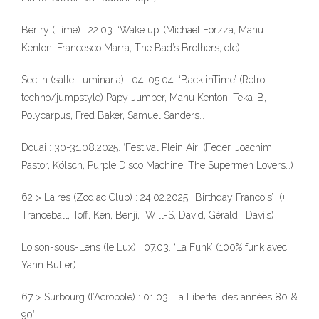
Bertry (Time) : 22.03. ‘Wake up’ (Michael Forzza, Manu
Kenton, Francesco Marra, The Bad’s Brothers, etc)
Seclin (salle Luminaria) : 04-05.04. ‘Back inTime’ (Retro
techno/jumpstyle) Papy Jumper, Manu Kenton, Teka-B,
Polycarpus, Fred Baker, Samuel Sanders…
Douai : 30-31.08.2025. ‘Festival Plein Air’ (Feder, Joachim
Pastor, Kölsch, Purple Disco Machine, The Supermen Lovers…)
62 > Laires (Zodiac Club) : 24.02.2025. ‘Birthday Francois’ (+
Tranceball, Toff, Ken, Benji, Will-S, David, Gérald, Davi’s)
Loison-sous-Lens (le Lux) : 07.03. ‘La Funk’ (100% funk avec
Yann Butler)
67 > Surbourg (l’Acropole) : 01.03. La Liberté des années 80 &
90′