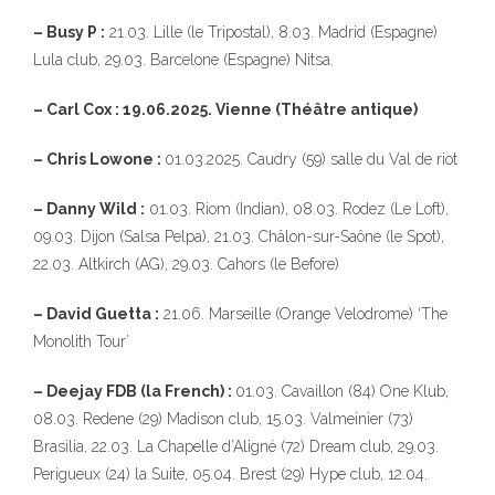
– Busy P :
21.03. Lille (le Tripostal), 8.03. Madrid (Espagne)
Lula club, 29.03. Barcelone (Espagne) Nitsa.
– Carl Cox : 19.06.2025. Vienne (Théâtre antique)
– Chris Lowone :
01.03.2025. Caudry (59) salle du Val de riot
– Danny Wild :
01.03. Riom (Indian), 08.03. Rodez (Le Loft),
09.03. Dijon (Salsa Pelpa), 21.03. Châlon-sur-Saône (le Spot),
22.03. Altkirch (AG), 29.03. Cahors (le Before)
– David Guetta :
21.06. Marseille (Orange Velodrome) ‘The
Monolith Tour’
– Deejay FDB (la French) :
01.03. Cavaillon (84) One Klub,
08.03. Redene (29) Madison club, 15.03. Valmeinier (73)
Brasilia, 22.03. La Chapelle d’Aligné (72) Dream club, 29.03.
Perigueux (24) la Suite, 05.04. Brest (29) Hype club, 12.04.