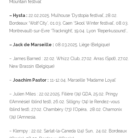
Mountain festival’
– Hysta :
22.02.2025. Mulhouse ‘Dystopia festival’, 28.02.
Bordeaux ‘Wolf City’, 01.03. Caen ‘Skool Winter festival’, 08.03.
Montrevault-sur-Evre ‘Tracknight’, 19.04. Lyon ‘Reperkusound’…
– Jack de Marseille :
08.03.2025. Liège (Belgique)
– James Barned : 22.02. Whizz Club, 27.02. Arras (Spot), 27.02.
New Brassin (Belgique)
–
Joachim Pastor :
11-12.04. Marseille ‘Madame Loyal’
– Julien Miles : 22.02.2025. Filière (74) GDA, 25.02. Pringy
(l’Amnésie) (blind test), 26.02. Silligny (74) le Rendez-vous
(blind test), 27.02. Chambéry (73) l’Opéra, 28.02. Chamonix
(74) l’Amnesia.
– Klempy : 22.02. Sarlat-la-Caneda (24) Sun, 24.02. Bordeaux