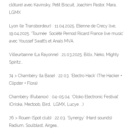
clôture) avec Kavinsky, Petit Biscuit, Joachim Pastor, Mara,
LGMX
Lyon (le Transbordeur) : 11.04.2025. Etienne de Crecy live,
19.04.2025. ‘Tournée Société Pernod Ricard France live music’
avec Youssef Swatt’s et Anaïs MVA.
Villeurbanne (La Rayonne) : 21.03.2025. Billx, Neko, Mighty
Spiritz…
74 > Chambéry (la Base) : 22.03. ‘Electro Hack’ (The Hacker +
Clipster + Flora)
Chambéry (Rubanox) : 04-05.04. ‘Oloko Electronic Festival’
(Oriska, Mectoob, Bird, LGMX, Lucye. ..)
76 > Rouen (Spot club) : 22.03. ‘Synergy’ (Hard sounds)
Radium, Soulblast, Airgea…