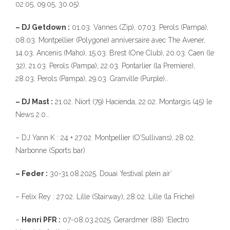
02.05, 09.05, 30.05).
– DJ Getdown :
01.03. Vannes (Zip), 07.03. Perols (Pampa),
08.03. Montpellier (Polygone) anniversaire avec The Avener,
14.03. Ancenis (Maho), 15.03. Brest (One Club), 20.03. Caen (le
32), 21.03. Perols (Pampa), 22.03. Pontarlier (la Premiere),
28.03. Perols (Pampa), 29.03. Granville (Purple)…
– DJ Mast :
21.02. Niort (79) Hacienda, 22.02. Montargis (45) le
News 2.0…
– DJ Yann K : 24 + 27.02. Montpellier (O’Sullivans), 28.02.
Narbonne (Sports bar)
– Feder :
30-31.08.2025. Douai ‘festival plein air’
– Felix Rey : 27.02. Lille (Stairway), 28.02. Lille (la Friche)
–
Henri PFR :
07-08.03.2025. Gerardmer (88) ‘Electro