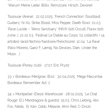
‘Warum Meine Liebe’ (Billx, Remzcore, Hirsch, Devone)
Toulouse (Arena) : 22.02.2025. ‘French Connection’ (Soulblast,
Guiberz, N-Xo, Strike Blood, Miss Pepper, Death Row), 01.03.
‘Rave Lucide – Tekno Sanctuary’ (NIVK b2b Occult, Flawx b2b
2vine…), 21-22.03. ‘Festival Le Diable au Corps’ (11 collectifs + 14
artistes) (acid/techno/hardvore/frenchcore), 12.04. ‘La Rave’
(Nico Moreno, Gaez F, Lømäj, No Devices, Diøn, Under the
Moon. ..)
Toulouse (Poney club) : 17.07. Eric Prydz
33 > Bordeaux-Merignac (B11) : 30.04.2025. ‘Mega Macumba
Bordeaux Remember Act. 1’
34 > Montpellier (Dieze Warehouse) : 28.02.2025. ‘Le Chat
Rouge’ (DJ Mandragora & guests), 15.03. Chris Liebing, Alix
Fox, Nikita, Er Ken, Cebb, Mélanie, Ahm Red, C-Drick)