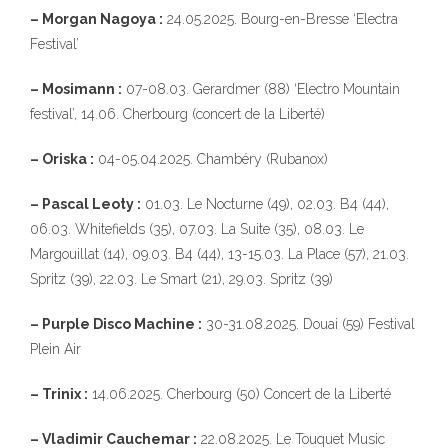
– Morgan Nagoya :
24.05.2025. Bourg-en-Bresse ‘Electra
Festival’
– Mosimann :
07-08.03. Gerardmer (88) ‘Electro Mountain
festival’, 14.06. Cherbourg (concert de la Liberté)
– Oriska :
04-05.04.2025. Chambéry (Rubanox)
– Pascal Leoty :
01.03. Le Nocturne (49), 02.03. B4 (44),
06.03. Whitefields (35), 07.03. La Suite (35), 08.03. Le
Margouillat (14), 09.03. B4 (44), 13-15.03. La Place (57), 21.03.
Spritz (39), 22.03. Le Smart (21), 29.03. Spritz (39)
– Purple Disco Machine :
30-31.08.2025. Douai (59) Festival
Plein Air
– Trinix :
14.06.2025. Cherbourg (50) Concert de la Liberté
– Vladimir Cauchemar :
22.08.2025. Le Touquet Music