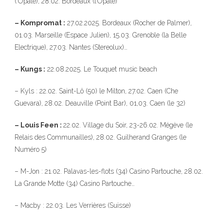
(‘Opale), 28.02. Bordeaux (l’Opale)
– Kompromat :
27.02.2025. Bordeaux (Rocher de Palmer),
01.03. Marseille (Espace Julien), 15.03. Grenoble (la Belle
Electrique), 27.03. Nantes (Stereolux)…
– Kungs :
22.08.2025. Le Touquet music beach
– Kyls : 22.02. Saint-Lô (50) le Milton, 27.02. Caen (Che
Guevara), 28.02. Deauville (Point Bar), 01,03. Caen (le 32)
– Louis Feen :
22.02. Village du Soir, 23-26.02. Mégève (le
Relais des Communailles), 28.02. Guilherand Granges (le
Numéro 5)
– M-Jon : 21.02. Palavas-les-flots (34) Casino Partouche, 28.02.
La Grande Motte (34) Casino Partouche…
– Macby : 22.03. Les Verrières (Suisse)