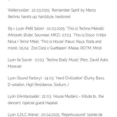
Weiterswiller : 22.03.2025. ‘Remember Spirit’ by Marco
(techno, hands up, hardstyle, hardcore)
69 > Lyon (Petit Salon) : 01.03.2025. ‘This is Techno Melodic’
(Minorah, Øuter, Souvnear, MRZ), 07.03. ‘This is Disco’ (Viktor
Nova + Terror Mike), ‘This is House’ (Naux, Raya, Roda and
more), 05.04. ‘Zoo Corp x Guettapen’ (Malaa, ROTM, Mino)
Lyon (le Sucre) : 07.03. ‘Techno Body Music’ (Perc, David Asko,
Moravie)
Lyon (Sound Factory) : 14.03. ‘Hard Civilization’ (Durky Bass,
D-solation, High Resistance, Sodium…)
Lyon (l’Ambassade) : 22.03. ‘House Masters – tribute to… the
dancers’ (spécial guest Hapela)
Lyon (LDLC Arena) : 20.04.2025. ‘Reperkusound’ (soirée de