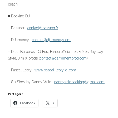
beach
■ Booking DJ
– Bassner :
contact@bassner.fr
– D’Jamency :
contact@djamency.com
– DJs : Balporès, DJ Fou, Fanou officiel, les Frères Ray, Jay
Style, Jim X prods (
contact@carrementprod.com
)
– Pascal Leoty :
www.pascal-leoty-dj.com
– 80 Story by Danny Wild :
dannywildbooking@gmail.com
Partager :
Facebook
X