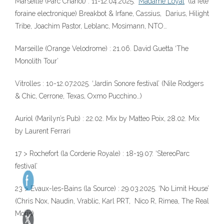
Marseille (Parc Chanot) : 11-12.04.2025. ‘
Madame Loyal
‘ (la fête
foraine electronique) Breakbot & Irfane, Cassius, Darius, Hilight
Tribe, Joachim Pastor, Leblanc, Mosimann, NTO…
Marseille (Orange Velodrome) : 21.06. David Guetta ‘The
Monolith Tour’
Vitrolles : 10-12.07.2025. ‘Jardin Sonore festival’ (Nile Rodgers
& Chic, Cerrone, Texas, Oxmo Pucchino…)
Auriol (Marilyn’s Pub) : 22.02. Mix by Matteo Poix, 28.02. Mix
by Laurent Ferrari
17 > Rochefort (la Corderie Royale) : 18-19.07. ‘StereoParc
festival’
23 > Evaux-les-Bains (la Source) : 29.03.2025. ‘No Limit House’
(Chris Nox, Naudin, Vrablic, Karl PRT, Nico R, Rimea, The Real
Moris)