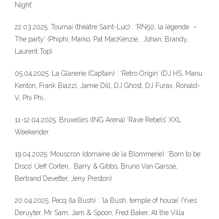
Night’
22.03.2025. Tournai (théâtre Saint-Luc) : ‘RN50, la légende –
The party’ (Phiphi, Marko, Pat MacKenzie, Johan, Brandy,
Laurent Top)
05.04.2025. La Glanerie (Cap’tain) : ‘Retro Origin’ (DJ HS, Manu
Kenton, Frank Biazzi, Jamie Dill, DJ Ghost, DJ Furax, Ronald-
V, Phi Phi…
11-12.04.2025. Bruxelles (ING Arena) ‘Rave Rebels’ XXL
Weekender
19.04.2025. Mouscron (domaine de la Blommerie) :’Born to be
Disco’ (Jeff Corten, Barry & Gibbs, Bruno Van Garsse,
Bertrand Devetter, Jeny Preston)
20.04.2025. Pecq (la Bush) : ‘la Bush, temple of house’ (Yves
Deruyter, Mr Sam, Jam & Spoon, Fred Baker, At the Villa