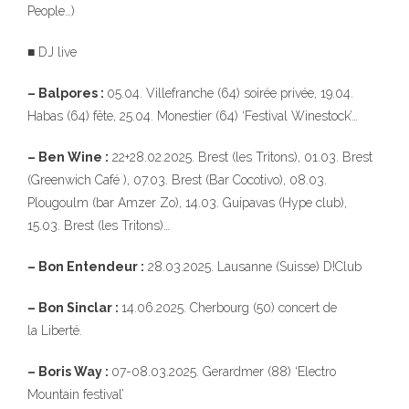
People…)
■ DJ live
– Balpores :
05.04. Villefranche (64) soirée privée, 19.04.
Habas (64) fête, 25.04. Monestier (64) ‘Festival Winestock’…
– Ben Wine :
22+28.02.2025. Brest (les Tritons), 01.03. Brest
(Greenwich Café ), 07.03. Brest (Bar Cocotivo), 08.03.
Plougoulm (bar Amzer Zo), 14.03. Guipavas (Hype club),
15.03. Brest (les Tritons)…
– Bon Entendeur :
28.03.2025. Lausanne (Suisse) D!Club
– Bon S
inclar
:
14.06.2025. Cherbourg (50) concert de
la Liberté.
– Boris Way :
07-08.03.2025. Gerardmer (88) ‘Electro
Mountain festival’