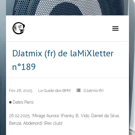
Skip
to
content
DJatmix (fr) de laMiXletter
n°189
Fév 28, 2025
Le Guide des BPM
DJatmix (fr)
■ Dates Paris
26.02.2025. ‘Mirage Aurora’ (Franky B, Vido, Daniel da Silva,
Benzø, Abdenord) (Rex club)