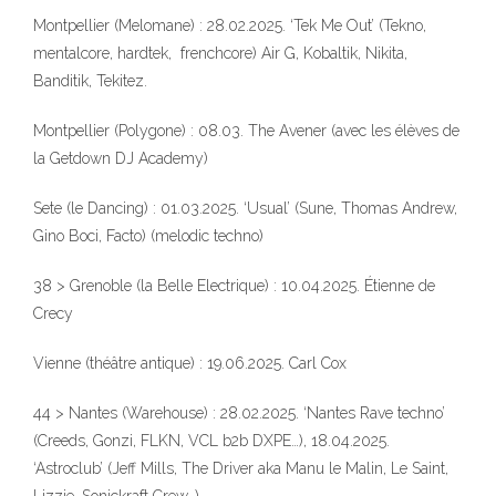
Montpellier (Melomane) : 28.02.2025. ‘Tek Me Out’ (Tekno,
mentalcore, hardtek, frenchcore) Air G, Kobaltik, Nikita,
Banditik, Tekitez.
Montpellier (Polygone) : 08.03. The Avener (avec les élèves de
la Getdown DJ Academy)
Sete (le Dancing) : 01.03.2025. ‘Usual’ (Sune, Thomas Andrew,
Gino Boci, Facto) (melodic techno)
38 > Grenoble (la Belle Electrique) : 10.04.2025. Étienne de
Crecy
Vienne (théâtre antique) : 19.06.2025. Carl Cox
44 > Nantes (Warehouse) : 28.02.2025. ‘Nantes Rave techno’
(Creeds, Gonzi, FLKN, VCL b2b DXPE…), 18.04.2025.
‘Astroclub’ (Jeff Mills, The Driver aka Manu le Malin, Le Saint,