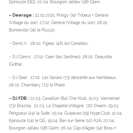
Epinouze (QG), 20.04. Bourgoin-Jallieu (38) Glam..
– Deerage :
22.02.2025. Pringy (74) Tribeca + Genève
(Village du soir), 27.02. Genève (Village du soir), 28.02.
Bonneville (74) le Plus30.
– Denis V : 28.02. Figeac (46) les Canailles…
– DJ Clems : 27.02. Caen (les Sardines), 28.02. Deauville
(Gotha)…
– DJ Deal : 27.02. Les Saisies (73) descente aux flambeaux,
28.02. Chambéry (73) le Phare
– DJ FDB :
01.03. Cavaillon (84) One Klub, 15.03. Valmeinier
(73) Brazilia, 22.03. La Chapelle d’Aligné (72) Dream, 29.03.
Périgueux (24) la Suite, 05.04. Guipavas (29) Hype Club, 12.04.
Epinouze (24) le QG, 19.04. Bar-sur-Seine (10) K2A, 20.04.
Bourgoin-Jallieu (38) Glam, 26.04. Cap d’Agde (34) Bora (+