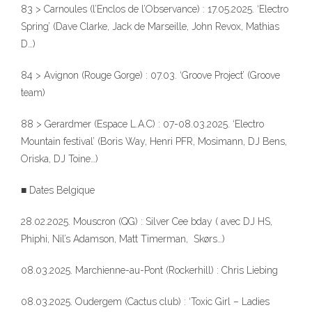
83 > Carnoules (l’Enclos de l’Observance) : 17.05.2025. ‘Electro
Spring’ (Dave Clarke, Jack de Marseille, John Revox, Mathias
D…)
84 > Avignon (Rouge Gorge) : 07.03. ‘Groove Project’ (Groove
team)
88 > Gerardmer (Espace L.A.C) : 07-08.03.2025. ‘Electro
Mountain festival’ (Boris Way, Henri PFR, Mosimann, DJ Bens,
Oriska, DJ Toine…)
■ Dates Belgique
28.02.2025. Mouscron (QG) : Silver Cee bday ( avec DJ HS,
Phiphi, Nil’s Adamson, Matt Timerman, Skørs…)
08.03.2025. Marchienne-au-Pont (Rockerhill) : Chris Liebing
08.03.2025. Oudergem (Cactus club) : ‘Toxic Girl – Ladies