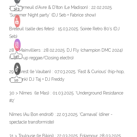
27 > Verneuil d’Avre & D’Iton (Le Madison) : 22.02.2025.
‘Summer Night party’ (DJ Seb + Fabrice show)
Breteuil (salle des fetes) : 15.03.2025. Soirée Retro 80’s (DJ
Seb)
28 > Mainvilliers : 28.02.2025. DJ Fly (champion DMC 2024)
(warm-up reggae/Closing electro)
29 > Brest (le Vauban) : 07.03.2025. ‘Fast & Curious’ (hip-hop,
r&b, funk) DJ Taj + DJ Freddy
30 > Nîmes (le Mas) : 01.03.2025. ‘Underground Resistance
#2’
Nîmes (Au Bon endroit) : 22.03.2025. ‘Carnaval’ (dîner -
spectacle transformiste)
31 > Toulouse (le Bikini) : 22.03.2025. Folamour, 28.03.2025.