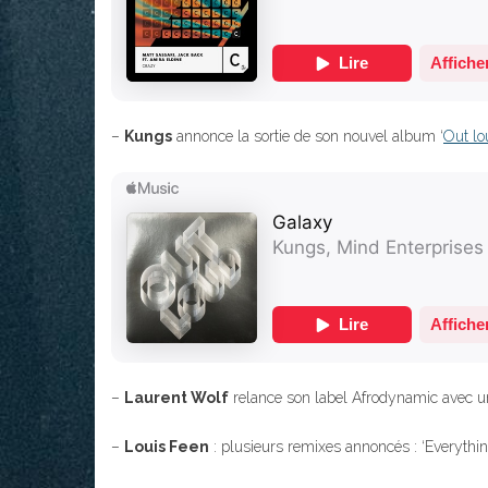
–
Kungs
annonce la sortie de son nouvel album ‘
Out lo
–
Laurent Wolf
relance son label Afrodynamic avec u
–
Louis Feen
: plusieurs remixes annoncés : ‘Everythi