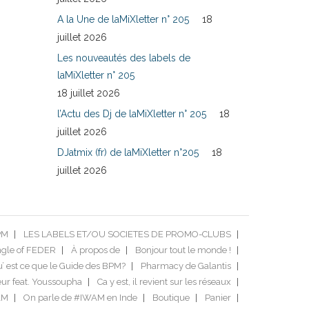
A la Une de laMiXletter n° 205
18
juillet 2026
Les nouveautés des labels de
laMiXletter n° 205
18 juillet 2026
l’Actu des Dj de laMiXletter n° 205
18
juillet 2026
DJatmix (fr) de laMiXletter n°205
18
juillet 2026
PM
LES LABELS ET/OU SOCIETES DE PROMO-CLUBS
ngle of FEDER
À propos de
Bonjour tout le monde !
’ est ce que le Guide des BPM?
Pharmacy de Galantis
ur feat. Youssoupha
Ca y est, il revient sur les réseaux
AM
On parle de #IWAM en Inde
Boutique
Panier