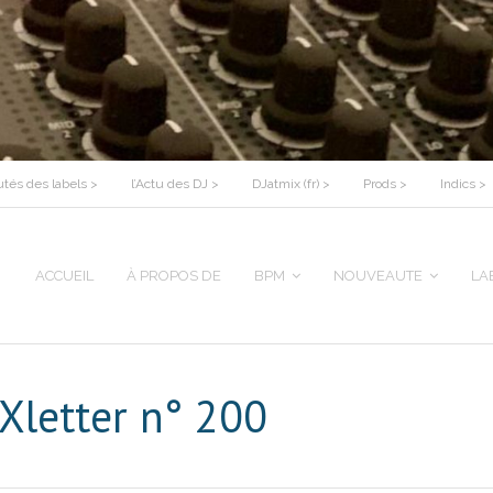
tés des labels >
l’Actu des DJ >
DJatmix (fr) >
Prods >
Indics >
ACCUEIL
À PROPOS DE
BPM
NOUVEAUTE
LA
iXletter n° 200