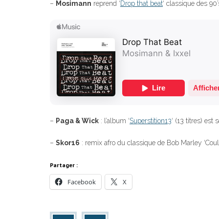
–
Mosimann
reprend ‘
Drop that beat
‘ classique des 90’
–
Paga & Wick
: l’album ‘
Superstition13
‘ (13 titres) est 
–
Skor16
: remix afro du classique de Bob Marley ‘Coul
Partager :
Facebook
X