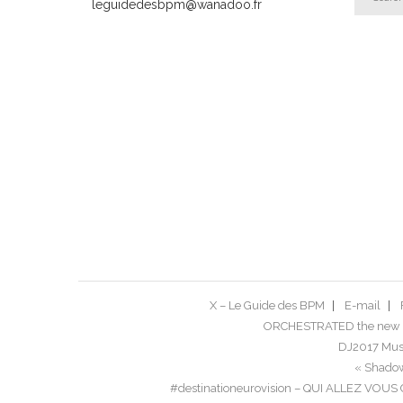
leguidedesbpm@wanadoo.fr
X – Le Guide des BPM
E-mail
ORCHESTRATED the new 
DJ2017 Musi
« Shadow
#destinationeurovision – QUI ALLEZ VO