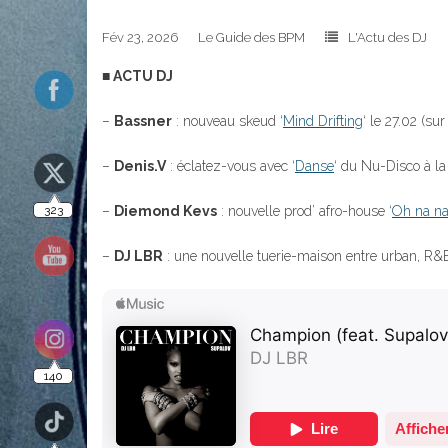
323
Fév 23, 2026
Le Guide des BPM
L'Actu des DJ
■ ACTU DJ
–
Bassner
: nouveau skeud ‘
Mind Drifting
‘ le 27.02 (su
–
Denis.V
: éclatez-vous avec ‘
Danse
‘ du Nu-Disco à la 
140
–
Diemond Kevs
: nouvelle prod’ afro-house ‘
Oh na n
–
DJ LBR
: une nouvelle tuerie-maison entre urban, R&B 
10