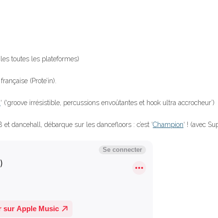
r les toutes les plateformes)
française (Prote’in).
a
‘ (‘groove irrésistible, percussions envoûtantes et hook ultra accrocheur’)
et dancehall, débarque sur les dancefloors : c’est ‘
Champion
‘ ! (avec Su