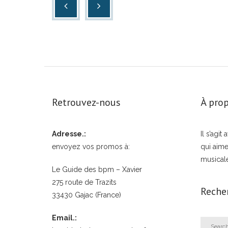
Retrouvez-nous
À prop
Adresse.:
Il s’agi
envoyez vos promos à:
qui aime
musical
Le Guide des bpm – Xavier
275 route de Trazits
Reche
33430 Gajac (France)
Email.: