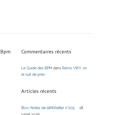
s_Bpm
Commentaires récents
Le Guide des BPM
dans
Remo VIKY, on
le suit de près
Articles récents
Bloc-Notes de laMiXletter n°205
18
juillet 2026