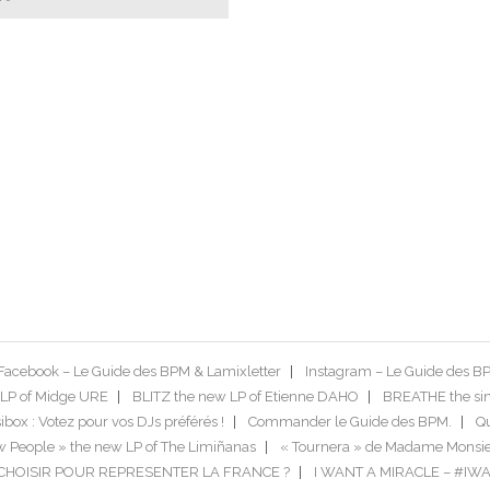
Facebook – Le Guide des BPM & Lamixletter
Instagram – Le Guide des B
LP of Midge URE
BLITZ the new LP of Etienne DAHO
BREATHE the si
box : Votez pour vos DJs préférés !
Commander le Guide des BPM.
Qu
 People » the new LP of The Limiñanas
« Tournera » de Madame Monsie
US CHOISIR POUR REPRESENTER LA FRANCE ?
I WANT A MIRACLE – #IW