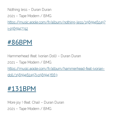
Nothing less – Duran Duran
2021 – Tape Modern / BMG
https://music.apple.com/fr/album/nothi
ng-less/1565946245?
i=1565947312
#
8
6BPM
Hammerhead (feat. Ivorian Doll) – Duran Duran
2021 – Tape Modern / BMG
https://music.apple.com/fr/album/hammerhead-feat-ivorian-
doll/1565946245?i=1565947663
#
1
31BPM
More joy ! (feat. Chai) – Duran Duran
2021 – Tape Modern / BMG