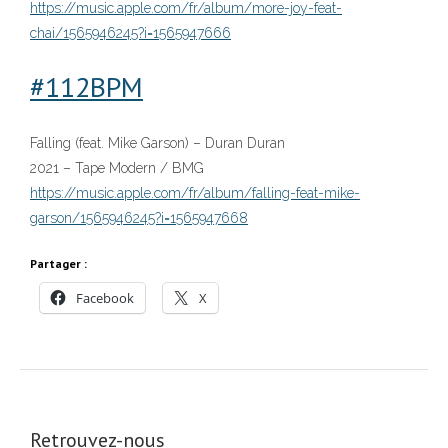
https://music.apple.com/fr/album/more-joy-feat-
chai/1565946245?i=1565947666
#112BPM
Falling (feat. Mike Garson) – Duran Duran
2021 – Tape Modern / BMG
https://music.apple.com/fr/album/falling-feat-mike-
garson/1565946245?i=1565947668
Partager :
Facebook
X
Retrouvez-nous