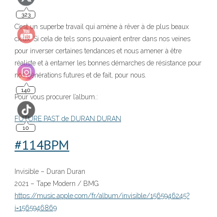
140
C’est un superbe travail qui amène à rêver à de plus beaux
cieux. Si cela de tels sons pouvaient entrer dans nos veines
pour inverser certaines tendances et nous amener à être
réaliste et à entamer les bonnes démarches de résistance pour
10
nos générations futures et de fait, pour nous.
Pour vous procurer l’album.:
FUTURE PAST de DURAN DURAN
#
1
14BPM
Invisible – Duran Duran
2021 – Tape Modern / BMG
https://music.apple.com/fr/album/invisible/1565946245?
i=1565946869