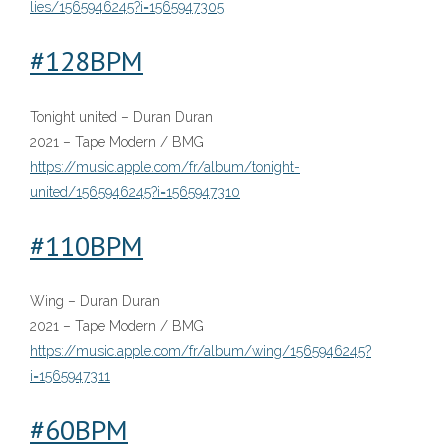
lies/1565946245?i=1565947305
#
128BPM
Tonight united – Duran Duran
2021 – Tape Modern / BMG
https://music.apple.com/fr/album/tonight-
united/1565946245?i=1565947310
#110BPM
Wing – Duran Duran
2021 – Tape Modern / BMG
https://music.apple.com/fr/album/wing/1565946245?
i=1565947311
#
6
0BPM