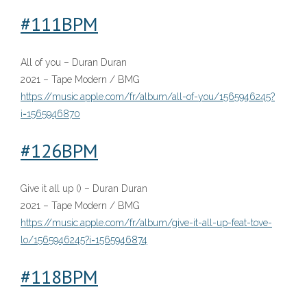
#
1
11BPM
All of you – Duran Duran
2021 – Tape Modern / BMG
https://music.apple.com/fr/album/all-of-you/1565946245?
i=1565946870
#
1
26BPM
Give it all up () – Duran Duran
2021 – Tape Modern / BMG
https://music.apple.com/fr/album/give-it-all-up-feat-tove-
lo/1565946245?i=1565946874
#
1
18BPM