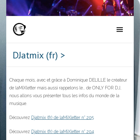
Skip
to
content
DJatmix (fr) >
Chaque mois, avec et grâce à Dominique DELILLE le créateur
de laMiXletter mais aussi rappelons le… de ONLY FOR DJ,
nous allons vous présenter tous les infos du monde de la
musique.
Découvrez
Djatmix (fr) de laMiXletter n° 205
Découvrez
Djatmix (fr) de laMiXletter n° 204