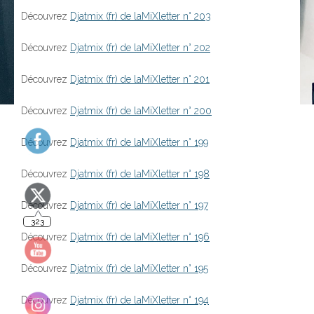
Découvrez
Djatmix (fr) de laMiXletter n° 203
Découvrez
Djatmix (fr) de laMiXletter n° 202
Découvrez
Djatmix (fr) de laMiXletter n° 201
Découvrez
Djatmix (fr) de laMiXletter n° 200
Découvrez
Djatmix (fr) de laMiXletter n° 199
323
Découvrez
Djatmix (fr) de laMiXletter n° 198
Découvrez
Djatmix (fr) de laMiXletter n° 197
Découvrez
Djatmix (fr) de laMiXletter n° 196
Découvrez
Djatmix (fr) de laMiXletter n° 195
140
Découvrez
Djatmix (fr) de laMiXletter n° 194