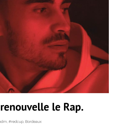
renouvelle le Rap.
odm
,
#redcup
,
Bordeaux