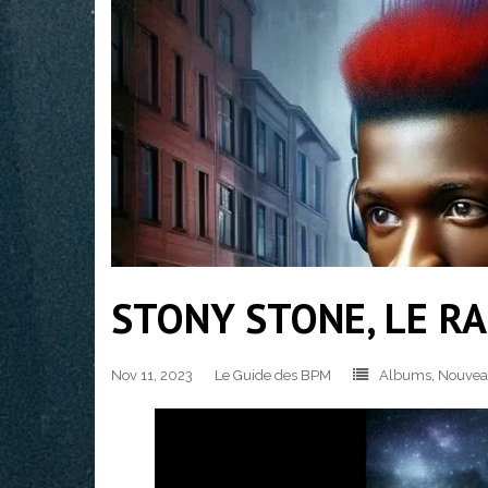
STONY STONE, LE RA
Nov 11, 2023
Le Guide des BPM
Albums
,
Nouvea