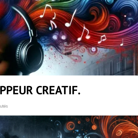
PPEUR CREATIF.
utés