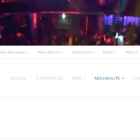
tés des labels >
l’Actu des DJ >
DJatmix (fr) >
Prods >
Indics >
ACCUEIL
À PROPOS DE
BPM
NOUVEAUTE
LA