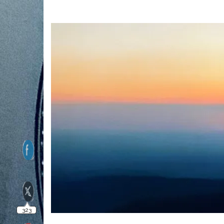
323
140
10