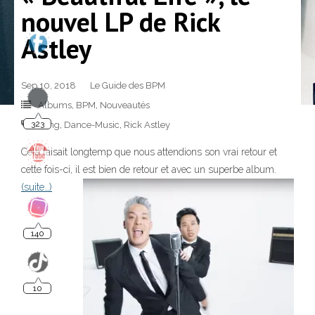
nouvel LP de Rick
Astley
Sep 10, 2018
Le Guide des BPM
323
Albums
,
BPM
,
Nouveautés
Bmg
,
Dance-Music
,
Rick Astley
Cela faisait longtemp que nous attendions son vrai retour et
cette fois-ci, il est bien de retour et avec un superbe album.
(suite…)
140
10