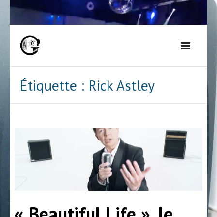
Skip
to
content
Étiquette :
Rick Astley
« Beautiful Life », le