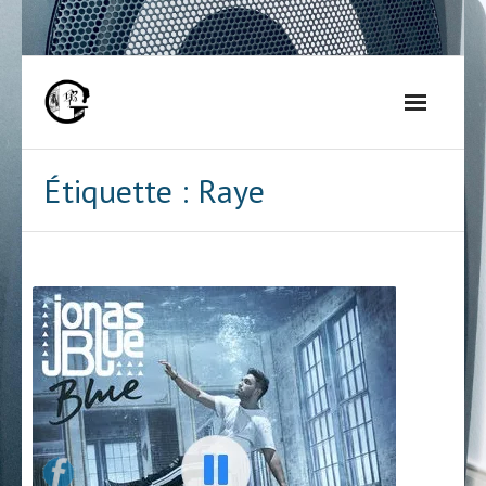
Skip
to
content
Étiquette :
Raye