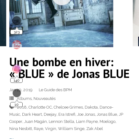
323
Une bombe en hiver:
« BLUE » de Jonas BLUE
140
Jan 29, 2019
Le Guide des BPM
10
Albums
,
Nouveautés
2018
,
Charlotte OC
,
Chelcee Grimes
,
Dakota
,
Dance-
Music
,
Dark Heart
,
Deejay
,
Era Istrefi
,
Joe Jonas
,
Jonas Blue
,
JP
Cooper
,
Juan Magán
,
Lennon Stella
,
Liam Payne
,
Moelogo
,
Nina Nesbitt
,
Raye
,
Virgin
,
William Singe
,
Zak Abel