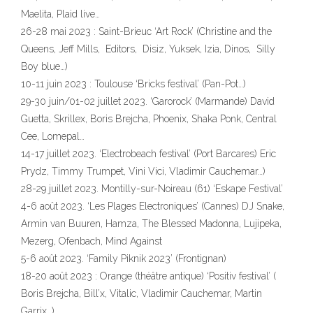
Maelita, Plaid live…
26-28 mai 2023 : Saint-Brieuc ‘Art Rock’ (Christine and the
Queens, Jeff Mills, Editors, Disiz, Yuksek, Izia, Dinos, Silly
Boy blue…)
10-11 juin 2023 : Toulouse ‘Bricks festival’ (Pan-Pot…)
29-30 juin/01-02 juillet 2023. ‘Garorock’ (Marmande) David
Guetta, Skrillex, Boris Brejcha, Phoenix, Shaka Ponk, Central
Cee, Lomepal…
14-17 juillet 2023. ‘Electrobeach festival’ (Port Barcares) Eric
Prydz, Timmy Trumpet, Vini Vici, Vladimir Cauchemar…)
28-29 juillet 2023. Montilly-sur-Noireau (61) ‘Eskape Festival’
4-6 août 2023. ‘Les Plages Electroniques’ (Cannes) DJ Snake,
Armin van Buuren, Hamza, The Blessed Madonna, Lujipeka,
Mezerg, Ofenbach, Mind Against
5-6 août 2023. ‘Family Piknik 2023’ (Frontignan)
18-20 août 2023 : Orange (théâtre antique) ‘Positiv festival’ (
Boris Brejcha, Bill’x, Vitalic, Vladimir Cauchemar, Martin
Garrix…)