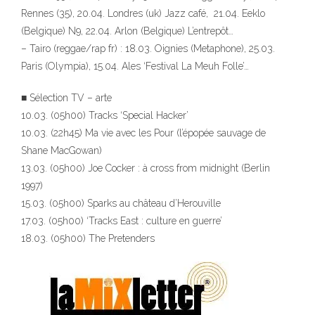
Rennes (35), 20.04. Londres (uk) Jazz café, 21.04. Eeklo
(Belgique) N9, 22.04. Arlon (Belgique) L’entrepôt…
– Tairo (reggae/rap fr) : 18.03. Oignies (Metaphone), 25.03.
Paris (Olympia), 15.04. Ales ‘Festival La Meuh Folle’…
■ Sélection TV – arte
10.03. (05h00) Tracks ‘Special Hacker’
10.03. (22h45) Ma vie avec les Pour (l’épopée sauvage de
Shane MacGowan)
13.03. (05h00) Joe Cocker : à cross from midnight (Berlin
1997)
15.03. (05h00) Sparks au château d’Herouville
17.03. (05h00) ‘Tracks East : culture en guerre’
18.03. (05h00) The Pretenders