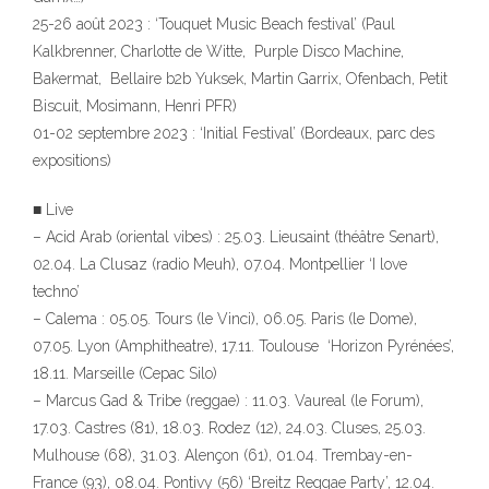
25-26 août 2023 : ‘Touquet Music Beach festival’ (Paul
Kalkbrenner, Charlotte de Witte, Purple Disco Machine,
Bakermat, Bellaire b2b Yuksek, Martin Garrix, Ofenbach, Petit
Biscuit, Mosimann, Henri PFR)
01-02 septembre 2023 : ‘Initial Festival’ (Bordeaux, parc des
expositions)
■ Live
– Acid Arab (oriental vibes) : 25.03. Lieusaint (théâtre Senart),
02.04. La Clusaz (radio Meuh), 07.04. Montpellier ‘I love
techno’
– Calema : 05.05. Tours (le Vinci), 06.05. Paris (le Dome),
07.05. Lyon (Amphitheatre), 17.11. Toulouse ‘Horizon Pyrénées’,
18.11. Marseille (Cepac Silo)
– Marcus Gad & Tribe (reggae) : 11.03. Vaureal (le Forum),
17.03. Castres (81), 18.03. Rodez (12), 24.03. Cluses, 25.03.
Mulhouse (68), 31.03. Alençon (61), 01.04. Trembay-en-
France (93), 08.04. Pontivy (56) ‘Breitz Reggae Party’, 12.04.