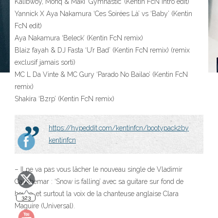
Kalibwoy, Monq & Maki ‘Gymnastic’ (Kentin FcN Intro edit)
Yannick X Aya Nakamura ‘Ces Soirées Là’ vs ‘Baby’ (Kentin
FcN edit)
Aya Nakamura ‘Beleck’ (Kentin FcN remix)
Blaiz fayah & DJ Fasta ‘U’r Bad’ (Kentin FcN remix) (remix
exclusif jamais sorti)
MC L Da Vinte & MC Gury ‘Parado No Bailao’ (Kentin FcN
remix)
Shakira ‘Bzrp’ (Kentin FcN remix)
https://hypeddit.com/kentinfcn/bootypack2by
kentinfcn
323
– Il ne va pas vous lâcher le nouveau single de Vladimir
Cauchemar : ‘Snow is falling’ avec sa guitare sur fond de
house, et surtout la voix de la chanteuse anglaise Clara
Maguire (Universal).