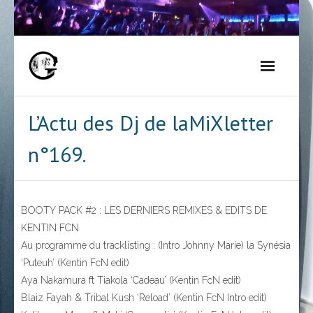
Skip
to
content
L’Actu des Dj de laMiXletter
n°169.
BOOTY PACK #2 : LES DERNIERS REMIXES & EDITS DE
KENTIN FCN
Au programme du tracklisting : (Intro Johnny Marie) la Synésia
‘Puteuh’ (Kentin FcN edit)
Aya Nakamura ft Tiakola ‘Cadeau’ (Kentin FcN edit)
Blaiz Fayah & Tribal Kush ‘Reload’ (Kentin FcN Intro edit)