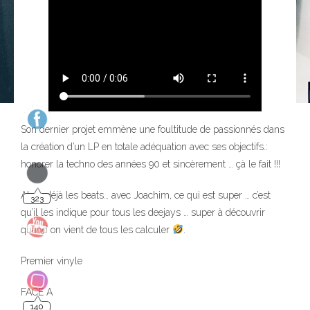
Son dernier projet emmène une foultitude de passionnés dans
la création d’un LP en totale adéquation avec ses objectifs.:
323
honorer la techno des années 90 et sincèrement … çà le fait !!!
Alors déjà les beats… avec Joachim, ce qui est super … c’est
qu’il les indique pour tous les deejays … super à découvrir
quand on vient de tous les calculer
.
Premier vinyle
140
FACE A