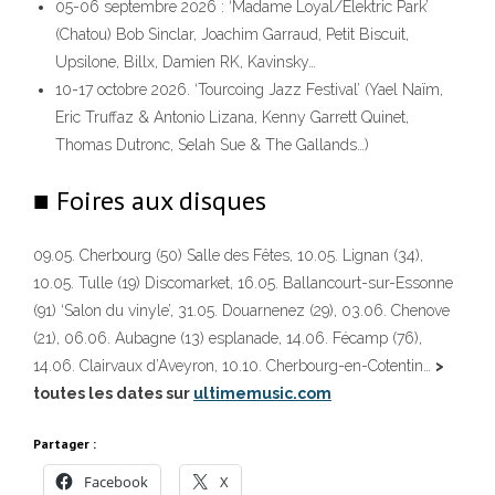
05-06 septembre 2026 : ‘Madame Loyal/Elektric Park’
(Chatou) Bob Sinclar, Joachim Garraud, Petit Biscuit,
Upsilone, Billx, Damien RK, Kavinsky…
10-17 octobre 2026. ‘Tourcoing Jazz Festival’ (Yael Naïm,
Eric Truffaz & Antonio Lizana, Kenny Garrett Quinet,
Thomas Dutronc, Selah Sue & The Gallands…)
■ Foires aux disques
09.05. Cherbourg (50) Salle des Fêtes, 10.05. Lignan (34),
10.05. Tulle (19) Discomarket, 16.05. Ballancourt-sur-Essonne
(91) ‘Salon du vinyle’, 31.05. Douarnenez (29), 03.06. Chenove
(21), 06.06. Aubagne (13) esplanade, 14.06. Fécamp (76),
14.06. Clairvaux d’Aveyron, 10.10. Cherbourg-en-Cotentin…
>
toutes les dates sur
ultimemusic.com
Partager :
Facebook
X