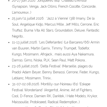
26-27 juin 2026. Jonquieres (84) ‘Château d’Amour’
(Synapson, Venga, Jack Ollins, French Cocotte, Concorde,
L’amoureux…)
25 juin/11 juillet 2026 : ‘Jazz à Vienne’ (38) Imany, De la
Soul, Angelique Kidjo, Marcus Mille, Jeff Mills, Cerrone, Eric
Truffaz, Burna Vita All Stars, Groundation, Deluxe, Fantastic
Negrito…
11-13 juillet 2026. ‘Les Déferlantes’ (Le Barcares/66) Armin
van Buuren, Martin Garrix, Timmy Trumpet, Todiefor,
Kungs, Mosimann, Afrojack… mais aussi Aya Nakamura,
Damso, Gims, Niska, PLK, Sean Paul, Matt Pokora…
23-26 juillet 2026. ‘Delta Festival’ (Marseille, plages du
Prado) Adam Beyer, Benny Benassi, Cerrone, Feder, Kungs,
Leblanc, Mosimann, Trinix…
31-07-02.08.2026. Montilly-sur-Noireau (61) ‘Eskape
Festival Wonderland’ (Angerfist, Anime, Art of Fighters,
Cool, D-Fence, Damien RK, Darktek, I Hate Models, Krykor,
Maissouille, Protokseed, Radical Redemption…)