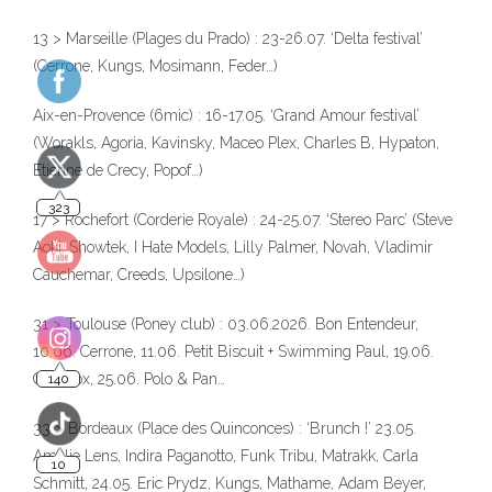
10
13 > Marseille (Plages du Prado) : 23-26.07. ‘Delta festival’
(Cerrone, Kungs, Mosimann, Feder…)
Aix-en-Provence (6mic) : 16-17.05. ‘Grand Amour festival’
(Worakls, Agoria, Kavinsky, Maceo Plex, Charles B, Hypaton,
Etienne de Crecy, Popof…)
17 > Rochefort (Corderie Royale) : 24-25.07. ‘Stereo Parc’ (Steve
Aoki, Showtek, I Hate Models, Lilly Palmer, Novah, Vladimir
Cauchemar, Creeds, Upsilone…)
31 > Toulouse (Poney club) : 03.06.2026. Bon Entendeur,
10.06. Cerrone, 11.06. Petit Biscuit + Swimming Paul, 19.06.
Carl Cox, 25.06. Polo & Pan…
33 > Bordeaux (Place des Quinconces) : ‘Brunch !’ 23.05.
Amélie Lens, Indira Paganotto, Funk Tribu, Matrakk, Carla
Schmitt, 24.05. Eric Prydz, Kungs, Mathame, Adam Beyer,