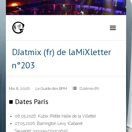
Skip
to
content
DJatmix (fr) de laMiXletter
n°203
Mai 8, 2026
Le Guide des BPM
DJatmix (fr)
■ Dates Paris
06.05.2026. Kubix (Petite Halle de la Villette)
07.05.2026. Barrington Levy (Cabaret
Sauvage)
reggae/dancehall