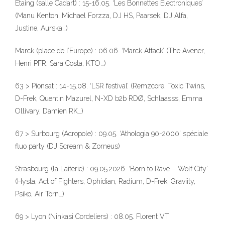
Etaing (salle Cadart) : 15-16.05. ‘Les Bonnettes Electroniques’
(Manu Kenton, Michael Forzza, DJ HS, Paarsek, DJ Alfa,
Justine, Aurska…)
Marck (place de l’Europe) : 06.06. ‘Marck Attack’ (The Avener,
Henri PFR, Sara Costa, KTO…)
63 > Pionsat : 14-15.08. ‘LSR festival’ (Remzcore, Toxic Twins,
D-Frek, Quentin Mazurel, N-XD b2b RDØ, Schlaasss, Emma
Ollivary, Damien RK…)
67 > Surbourg (Acropole) : 09.05. ‘Athologia 90-2000’ spéciale
fluo party (DJ Scream & Zorneus)
Strasbourg (la Laiterie) : 09.05.2026. ‘Born to Rave – Wolf City’
(Hysta, Act of Fighters, Ophidian, Radium, D-Frek, Graviity,
Psiko, Air Torn…)
69 > Lyon (Ninkasi Cordeliers) : 08.05. Florent VT