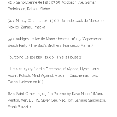
42 > Saint-Etienne (le Fil) : 07.05. Acidpach live, Gømar,
Protokseed, Rabteu, Skône
54 > Nancy (Ostra club) : 13.06. Rolando, Jack de Marseille,
Noxico, Zanael, Imecka
59 > Aubigny-le-lac (le Manoir beach) : 16.05. ‘Copacabana
Beach Party’ (The Bad’s Brothers, Francesco Marra…)
Tourcoing (le 124 bis) : 13.06. ‘This is House 2’
Lille > 12-13.09. ‘Jardin Electronique’ (Agoria, Hysta, Joris
Voorn, Kölsch, Mind Against, Vladimir Cauchemar, Toxic
Twins, Unicorn on K…)
62 > Saint-Omer : 15.05. ‘La Poterne by Rave Nation’ (Manu
Kenton, Xen, DJ HS, Silver Cee, Neo, Toff, Samuel Sanderson,
Frank Biazzi…)