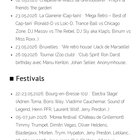
friends ‘the garden’
23.05.2026. La Glanerie (Cap-tain) : ‘Mega Retro – Best of
Cap-tain’ (Ronald-D vs Loic-D, Trance Ball vs Chicago
Zone, DJ Massiv vs The Rebel, DJ Sly aka Klap’s, Binum vs
Miss Roxx…)
23.05.2026. Bruxelles : ‘We retro house’ (Jack de Marseille)
26.09.2026. Tournai (Zoo club) : ‘Club Spirit’ Ron Darst
birthday avec Manu Kenton, Johan Sellier, Anonymhouse…
■ Festivals
22-23.05.2026. Bourg-en-Bresse (01) : ‘Electra Stage’
(Adrien Toma, Boris Way, Vladimir Cauchemar, Sound of
Legend, Henri PFR, Laurent Wolf, Jeny Preston…)
05-07 juin 2026. ‘Morea festival’ (Château de Grillemont)
Timmy Trumpet, Dimitri Vegas, Oliver Heldens,
Blasterjaxx, Morten, Trym, Hypaton, Jeny Preston, Leblanc…