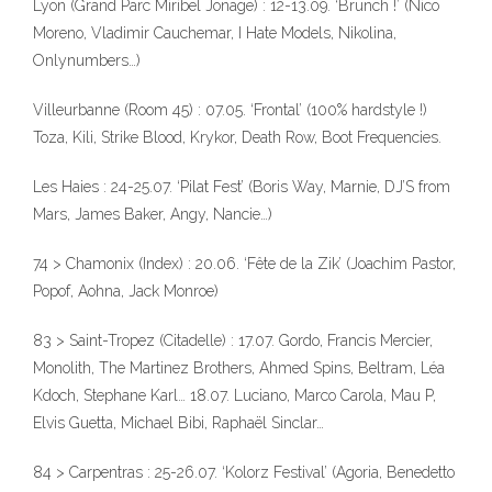
Lyon (Grand Parc Miribel Jonage) : 12-13.09. ‘Brunch !’ (Nico
Moreno, Vladimir Cauchemar, I Hate Models, Nikolina,
Onlynumbers…)
Villeurbanne (Room 45) : 07.05. ‘Frontal’ (100% hardstyle !)
Toza, Kili, Strike Blood, Krykor, Death Row, Boot Frequencies.
Les Haies : 24-25.07. ‘Pilat Fest’ (Boris Way, Marnie, DJ’S from
Mars, James Baker, Angy, Nancie…)
74 > Chamonix (Index) : 20.06. ‘Fête de la Zik’ (Joachim Pastor,
Popof, Aohna, Jack Monroe)
83 > Saint-Tropez (Citadelle) : 17.07. Gordo, Francis Mercier,
Monolith, The Martinez Brothers, Ahmed Spins, Beltram, Léa
Kdoch, Stephane Karl… 18.07. Luciano, Marco Carola, Mau P,
Elvis Guetta, Michael Bibi, Raphaël Sinclar…
84 > Carpentras : 25-26.07. ‘Kolorz Festival’ (Agoria, Benedetto