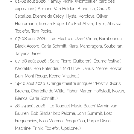
01-02 août 2026. ‘Family Piknik’ (Montpellier, parc des
expositions) Armand Van Helden, Blond:ish, Chus &
Ceballos, Etienne de Crécy, Hysta, Korolova, Oliver
Huntemann, Roman Flügel b2b Erol Alkan, Trym, Abstraal,
Todiefor, Tom Pooks…
07-08 août 2026. ‘Les Electro d’Uzes’ (Anna, Bambounou,
Black Accord, Carla Schmitt, Kiara, Mandragora, Soubeiran,
Tatyana Jane)
07-08 août 2026 : Saint-Pierre (Quiberon) ‘Écume festival’
(Worakls, Bon Entendeur, MYD live, Darius, Møme, Boston
Bun, Mont Rouge, Keene, Vitaline…)
14-16 août 2026. Orange (théâtre antique) : ‘Positiv’ (Boris
Brejcha, Charlotte de Witte, Fisher, Marlon Hoffstadt, Novah,
Bianca, Carla Schmitt…)
28-29 août 2026 : ‘Le Touquet Music Beach’ (Armin van
Buuren, Bob Sinclar b2b Paloma, John Summit, Lost
Frequencies, Nico Moreno, Peggy Gou, Purple Disco
Machine, Trinix, Todiefor, Upsilone…)