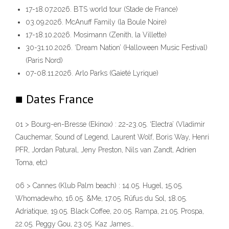
17-18.07.2026. BTS world tour (Stade de France)
03.09.2026. McAnuff Family (la Boule Noire)
17-18.10.2026. Mosimann (Zenith, la Villette)
30-31.10.2026. ‘Dream Nation’ (Halloween Music Festival)
(Paris Nord)
07-08.11.2026. Arlo Parks (Gaieté Lyrique)
■ Dates France
323
01 > Bourg-en-Bresse (Ekinox) : 22-23.05. ‘Electra’ (Vladimir
Cauchemar, Sound of Legend, Laurent Wolf, Boris Way, Henri
PFR, Jordan Patural, Jeny Preston, Nils van Zandt, Adrien
Toma, etc)
06 > Cannes (Klub Palm beach) : 14.05. Hugel, 15.05.
140
Whomadewho, 16.05. &Me, 17.05. Rüfus du Sol, 18.05.
Adriatique, 19.05. Black Coffee, 20.05. Rampa, 21.05. Prospa,
22.05. Peggy Gou, 23.05. Kaz James…