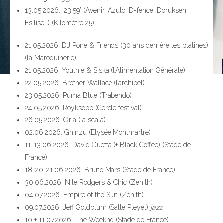
13.05.2026. ‘23.59’ (Avenir, Azulo, D-fence, Doruksen,
Esilise…) (Kilomètre 25)
21.05.2026. DJ Pone & Friends (30 ans derrière les platines)
(la Maroquinerie)
21.05.2026. Youthie & Siska (l’Alimentation Générale)
22.05.2026. Brother Wallace (l’archipel)
23.05.2026. Puma Blue (Trabendo)
24.05.2026. Royksopp (Cercle festival)
26.05.2026. Oria (la scala)
02.06.2026. Ghinzu (Élysée Montmartre)
11-13.06.2026. David Guetta (+ Black Coffee) (Stade de
France)
18-20-21.06.2026. Bruno Mars (Stade de France)
30.06.2026. Nile Rodgers & Chic (Zenith)
04.07.2026. Empire of the Sun (Zenith)
09.07.2026. Jeff Goldblum (Salle Pleyel)
jazz
10 + 11.07.2026. The Weeknd (Stade de France)