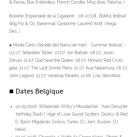
& Farina, Bon Entendeur, French Cocotte, Miss Airie, Paloma…)
Bollene (Esplanade de la Cigaliere) : 06-07.08. ‘Botiful festival’
(Big Flo & Oli, Bakermat, Carbonne, Laurent Wolf, Venga,
Siks…)
● Monte Carlo (Société des Bains de mer) : ‘Summer festival’ –
03.07. Sébastien Tellier, 07.07. Jon Batiste, 08.07. Jason
Derulo, 11.07. God Save the Queen, 18.07. Monaco Red Cross
gala, 21.07. The Last Dinner Party, 22.07. Aya Nakamura, 26.07.
John Legend, 31.07. Vanessa Paradis, 11.08. Lisa Stansfield…
■ Dates Belgique
02.05.2026. Willebroek (Willy’s Moustache) : Yves Deruyter
‘birthday Bash !’ (Age of Love Sound System, Quincy & Red
D, Bjorn Migdalski, Groovy Tunes, DJ Jam, Illusion, DJ
Helix)
02.05.2026. Chapelle-à-Watts (la Grenouillère) : Phiphi &