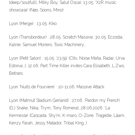
(deep/soulfull), Milky Boy, Salut Oscar, 13.05. ‘X2R music
showcase’ (Nøo, Soons, Mino)
Lyon (Merge) : 13.05. Kiko
Lyon (Transbordeur) : 28.05. Scratch Massive, 30.05. Eczodia,
Kalnie, Samuel Moriero, Toxic Machinery…
Lyon (Petit Salon) : 15.05. ‘23.59’ (Cltx, Noise Mafia, Radar, Urva
Estreva…), 12.06. Part Time Killer invites Cara Elisabeth, L.Zwo,
Betises.
Lyon ‘Nuits de Fourviere’ : 10-11.06. Massive Attack
Lyon (Matmut Stadium Gerland) : 27.06. ‘Pardon my French’
(DJ Snake, Nika, Trym, Tony Romera), 28.06.2026. ‘La
Kermesse’ (Cascada, Shy’m, K-maro, O-Zone, Tragédie, Lâam,
Kenzy Farah, Jessy Matador, Tribal King…)