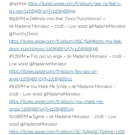
@sprinoir
https://itunes.apple.com/fr/album/see-ya-feat-s-
pri-noir/1168988325?i=1168988594
#95BPM
«
Défends-moi (feat. Dinos Punchlinovic) »
de Madame Monsieur – 2018 – Low wood @MadameMonsieur
@PunchyDinos
https://itunes.apple.com/fr/album/d%C3%A9fends-moi-feat-
dinos-punchlinovic/1168988325?i=1168988598
#67BPM
«
T’es pas un ange » de Madame Monsieur – 2018 –
Low wood @MadameMonsieur
https://itunes.apple.com/fr/album/tes-pas-un-
ange/1168988325?i=1168988602
#81BPM
«
You Make Me Smile » de Madame Monsieur –
2018 – Low wood @MadameMonsieur
https://itunes.apple.com/fr/album/you-make-me-
smile/1168988325?i=1168988609
#108BPM
«
Égérie » de Madame Monsieur – 2018 – Low
wood @MadameMonsieur
https://itunes.apple.com/fr/album/%C3%A9g%C3%A9rie/1168