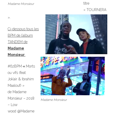
titre
Madame Monsieur
« TOURNERA
».
Ci-dessous tous les
BPM de l’album
TANDEM de
Madame
Monsieur
.
#62BPM
«
Morts
ou vifs (feat.
Jok’air & Ibrahim
Maalouf) »
de Madame
Monsieur – 2018
Madame Monsieur
– Low
wood @Madame