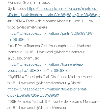
Monsieur @ibrahim_maalouf
@jok_daddy
https://itunes.apple.com/fr/album/morts-ou-
vifs-feat-jokair-ibrahim-maalouf/1168988325?i=1168988457
#114BPM
«
Partir » de Madame Monsieur – 2018 – Low
wood @MadameMonsieur
https://itunes.apple.com/fr/album/partir/1168988325?
i=1168988516
#102BPM
«
Tournera (feat. Youssoupha) » de Madame
Monsieur – 2018 – Low wood @MadameMonsieur
@youssouphamusik
youssoupha/1168988325?i=1168988567
#69BPM
«
Tel est pris (feat. Disiz) » de Madame Monsieur –
2018 – Low wood @MadameMonsieur @Disizfr
https://itunes.apple.com/fr/album/tel-est-pris-feat-
disiz/1168988325?i=1168988587
#66BPM
«
See Ya (feat. S.Pri Noir) » de Madame Monsieur –
2018 – Low wood @MadameMonsieur