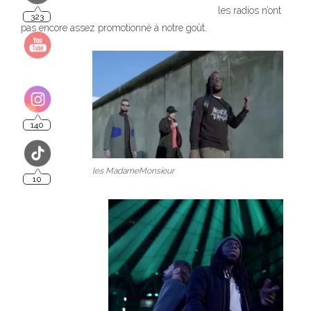
les radios n’ont
140
pas encore assez promotionné à notre goût.
10
les MadameMonsieur