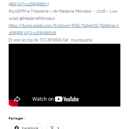
988325?i=1168988613
#110BPM
«
Théorème » de Madame Monsieur – 2018 – Low
wood @MadameMonsieur
https://itunes.apple.com/fr/album/th%C3%A9or%C3%A8me/1
168988325?i=1168988618
Et voici le clip de TOURNERA flat. Youssoupha:
Partager :
Facebook
X