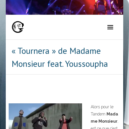
Skip
to
content
« Tournera » de Madame
Monsieur feat. Youssoupha
Alors pour le
Tandem
Mada
me Monsieur
,
est ce que c’est