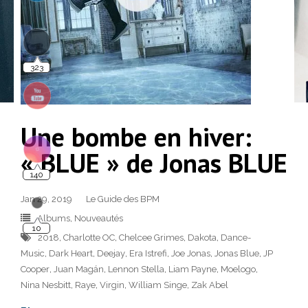
323
Une bombe en hiver:
« BLUE » de Jonas BLUE
140
Jan 29, 2019
Le Guide des BPM
10
Albums
,
Nouveautés
2018
,
Charlotte OC
,
Chelcee Grimes
,
Dakota
,
Dance-
Music
,
Dark Heart
,
Deejay
,
Era Istrefi
,
Joe Jonas
,
Jonas Blue
,
JP
Cooper
,
Juan Magán
,
Lennon Stella
,
Liam Payne
,
Moelogo
,
Nina Nesbitt
,
Raye
,
Virgin
,
William Singe
,
Zak Abel