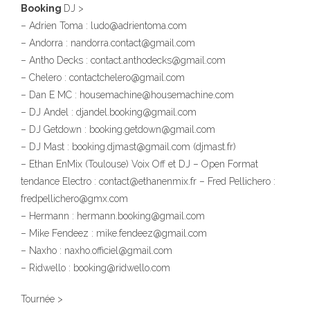
Booking
DJ >
– Adrien Toma : ludo@adrientoma.com
– Andorra : nandorra.contact@gmail.com
– Antho Decks : contact.anthodecks@gmail.com
– Chelero : contactchelero@gmail.com
– Dan E MC : housemachine@housemachine.com
– DJ Andel : djandel.booking@gmail.com
– DJ Getdown : booking.getdown@gmail.com
– DJ Mast : booking.djmast@gmail.com (djmast.fr)
– Ethan EnMix (Toulouse) Voix Off et DJ – Open Format
tendance Electro : contact@ethanenmix.fr – Fred Pellichero :
fredpellichero@gmx.com
– Hermann : hermann.booking@gmail.com
– Mike Fendeez : mike.fendeez@gmail.com
– Naxho : naxho.officiel@gmail.com
– Ridwello : booking@ridwello.com
Tournée >