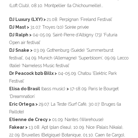
(Loft Club), 08.10. Montpellier (la Chichoumeille)…
DJ Luxury (LXY) >
21.08. Perpignan ‘Fireland Festival’
DJ Mast >
31.07. Troyes (10) Soirée privée
DJ Ralph >
04-05.09. Saint-Pierre d’Albigny (73) ‘Futuria
Open air festival’
DJ Snake >
03.09. Gothenburg (Suède) ‘Summerburst
323
festival’, 04.09. Munich (Allemagne) ‘Superbloom’, 09.09. Lecco
(Italie) ‘Nameless Music festival’
Dr Peacock b2b Billx >
04-05.09. Chatou ‘Elektric Park
Festival’
Elisa do Brasil
(bass music)
>
17-18.09. Paris le Bourget
‘Dreamnation’
140
Eric Ortega >
29.07. La Teste (Surf Café, 30.07. Bruges (la
Paillote)
Etienne de Crecy >
01.09. Nantes (Warehouse)
10
Fakear >
13.08. Apt (plan d’eau), 10.09. Nice (Palais Nikaïa),
22.09. Bruxelles (Belgique) Botanique, 01.10. Caen (le Cargo),