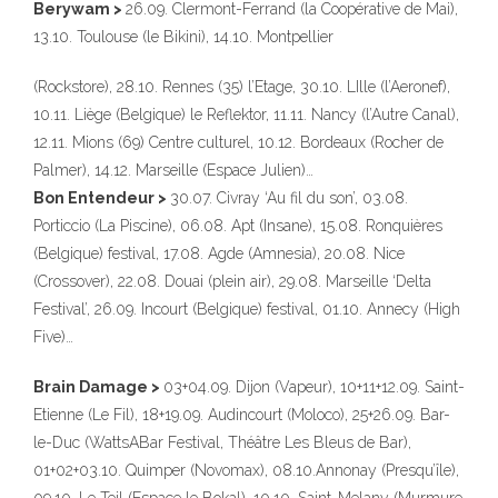
Berywam >
26.09. Clermont-Ferrand (la Coopérative de Mai),
13.10. Toulouse (le Bikini), 14.10. Montpellier
(Rockstore), 28.10. Rennes (35) l’Etage, 30.10. LIlle (l’Aeronef),
10.11. Liège (Belgique) le Reflektor, 11.11. Nancy (l’Autre Canal),
12.11. Mions (69) Centre culturel, 10.12. Bordeaux (Rocher de
Palmer), 14.12. Marseille (Espace Julien)…
Bon Entendeur >
30.07. Civray ‘Au fil du son’, 03.08.
Porticcio (La Piscine), 06.08. Apt (Insane), 15.08. Ronquières
(Belgique) festival, 17.08. Agde (Amnesia), 20.08. Nice
(Crossover), 22.08. Douai (plein air), 29.08. Marseille ‘Delta
Festival’, 26.09. Incourt (Belgique) festival, 01.10. Annecy (High
Five)…
Brain Damage >
03+04.09. Dijon (Vapeur), 10+11+12.09. Saint-
Etienne (Le Fil), 18+19.09. Audincourt (Moloco), 25+26.09. Bar-
le-Duc (WattsABar Festival, Théâtre Les Bleus de Bar),
01+02+03.10. Quimper (Novomax), 08.10.Annonay (Presqu’île),