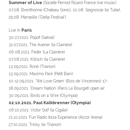
Summer of Live
(Societé Pernod Ricard France live music)
07.08. Brenthonne (Chateau Sonic), 10.08. Seignosse (le Tube),
29.08. Marseille (‘Delta Festival’)
Live in
Paris
30.07.2021. Popof (Sakral)
31.07.2021. The Avener (la Clairière)
06.08.2021. Feder (La Clairière)
07.08.2021. Kölsch (la Clairière)
13.09.2021. Rone (Trianon)
13.09.2021. Maxïmo Park (Petit Bain)
10-12.09.2021. ‘We Love Green’ (Bois de Vincennes) 17-
18.09.2021. ‘Dream Nation’ (Paris Le Bourget) open air
30.09.2021. Birds on a Wire (Olympia)
02.10.2021. Paul Kalkbrenner (Olympia)
06.10.2021. Victor Solf (la Cigale)
21.10.2021. Fun Radio Ibiza Experience (Accor Arena)
27.10.2021. Tricky (le Trianon)