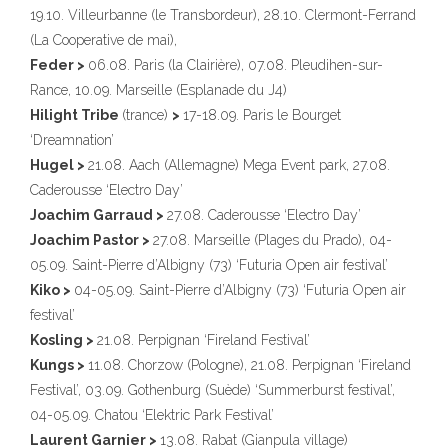
19.10. Villeurbanne (le Transbordeur), 28.10. Clermont-Ferrand
(La Cooperative de mai),
Feder >
06.08. Paris (la Clairière), 07.08. Pleudihen-sur-
Rance, 10.09. Marseille (Esplanade du J4)
Hilight Tribe
(trance)
>
17-18.09. Paris le Bourget
‘Dreamnation’
Hugel >
21.08. Aach (Allemagne) Mega Event park, 27.08.
Caderousse ‘Electro Day’
Joachim Garraud >
27.08. Caderousse ‘Electro Day’
Joachim Pastor >
27.08. Marseille (Plages du Prado), 04-
05.09. Saint-Pierre d’Albigny (73) ‘Futuria Open air festival’
Kiko >
04-05.09. Saint-Pierre d’Albigny (73) ‘Futuria Open air
festival’
Kosling >
21.08. Perpignan ‘Fireland Festival’
Kungs >
11.08. Chorzow (Pologne), 21.08. Perpignan ‘Fireland
Festival’, 03.09. Gothenburg (Suède) ‘Summerburst festival’,
04-05.09. Chatou ‘Elektric Park Festival’
Laurent Garnier >
13.08. Rabat (Gianpula village)