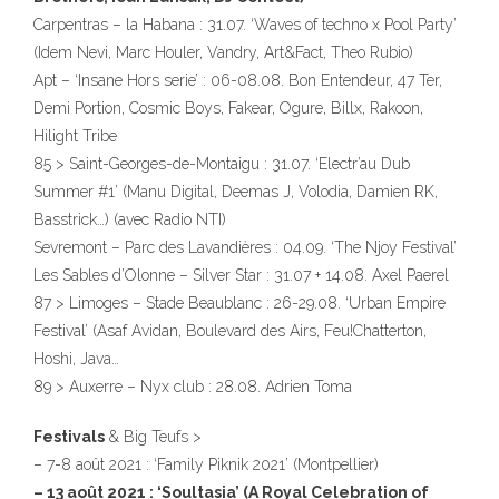
Carpentras – la Habana : 31.07. ‘Waves of techno x Pool Party’
(Idem Nevi, Marc Houler, Vandry, Art&Fact, Theo Rubio)
Apt – ‘Insane Hors serie’ : 06-08.08. Bon Entendeur, 47 Ter,
Demi Portion, Cosmic Boys, Fakear, Ogure, Billx, Rakoon,
Hilight Tribe
85 > Saint-Georges-de-Montaigu : 31.07. ‘Electr’au Dub
Summer #1’ (Manu Digital, Deemas J, Volodia, Damien RK,
Basstrick…) (avec Radio NTI)
Sevremont – Parc des Lavandières : 04.09. ‘The Njoy Festival’
Les Sables d’Olonne – Silver Star : 31.07 + 14.08. Axel Paerel
87 > Limoges – Stade Beaublanc : 26-29.08. ‘Urban Empire
Festival’ (Asaf Avidan, Boulevard des Airs, Feu!Chatterton,
Hoshi, Java…
89 > Auxerre – Nyx club : 28.08. Adrien Toma
Festivals
& Big Teufs >
– 7-8 août 2021 : ‘Family Piknik 2021’ (Montpellier)
– 13 août 2021 : ‘Soultasia’ (A Royal Celebration of