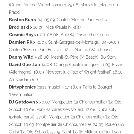
(Grand Parc de Miribel Jonage), 29.08. Marseille (plages du
Prado)
Boston Bun >
04-05.09. Chatou ‘Elektric Park Festival’
Brodinski >
10.09. Nice (Palais Nikaïa)
Cosmic Boys >
06-08.08. Apt (84) ‘Insane hors serie’
Damien RK >
31.07. Saint-Georges-de-Montaigu, 04-05.09.
Chatou ‘Elektric Park Festival’, 12.11. Nantes (Warehouse)
Danny Wild >
28.08. Mesnil-St-Père (M Beach) ’80 Story’
David Guetta >
14.08. Orange (théatre antique), 11.09. Essen
(Allemagne), 18.09. Newport (uk) ‘Isle of Wright festival’, 16.10.
Amsterdam (nl)
Dirtyphonics
(bass music) > 17-18.09. Paris le Bourget
‘Dreamnation’
DJ Getdown >
30.07. Montpellier (la Chichoumeille) ‘La Old
School’, 10.08. Port-Barcarès (les Voiles), 12.08. Dubaï City
(private party), 27.08. Montpellier (la Chichoumeille) ‘La Old
School’, 10.09. Montpellier (la Chichoumeille), 24.09. Rouen (So
Club) ‘La Old School), 25.09. Saint-Lô (le Milton), 01?10. Lyon