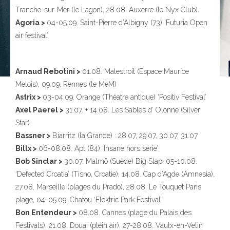
Tranche-sur-Mer (le Lagon), 28.08. Auxerre (le Nyx Club).
Agoria >
04-05.09. Saint-Pierre d’Albigny (73) ‘Futuria Open
air festival’
Arnaud Rebotini >
01.08. Malestroit (Espace Maurice
Melois), 09.09. Rennes (le MeM)
Astrix >
03-04.09. Orange (Théatre antique) ‘Positiv Festival’
Axel Paerel >
31.07. + 14.08. Les Sables d’ Olonne (Silver
Star)
Bassner >
Biarritz (la Grande) : 28.07, 29.07, 30.07, 31.07
Billx >
06-08.08. Apt (84) ‘Insane hors serie’
Bob Sinclar >
30.07. Malmö (Suède) Big Slap, 05-10.08.
‘Defected Croatia’ (Tisno, Croatie), 14.08. Cap d’Agde (Amnesia),
27.08. Marseille (plages du Prado), 28.08. Le Touquet Paris
plage, 04-05.09. Chatou ‘Elektric Park Festival’
Bon Entendeur >
08.08. Cannes (plage du Palais des
Festivals), 21.08. Douai (plein air), 27-28.08. Vaulx-en-Velin