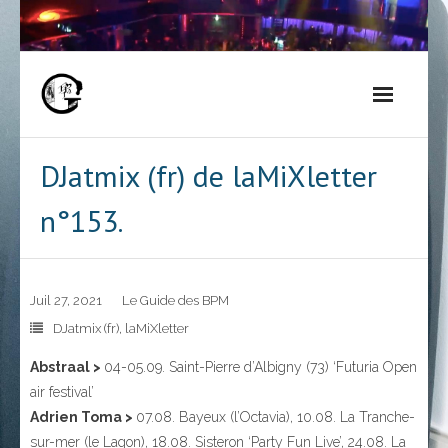
Skip
to
content
DJatmix (fr) de laMiXletter
n°153.
Juil 27, 2021
Le Guide des BPM
DJatmix (fr)
,
laMiXletter
Abstraal >
04-05.09. Saint-Pierre d’Albigny (73) ‘Futuria Open
air festival’
Adrien Toma >
07.08. Bayeux (l’Octavia), 10.08. La Tranche-
sur-mer (le Lagon), 18.08. Sisteron ‘Party Fun Live’, 24.08. La