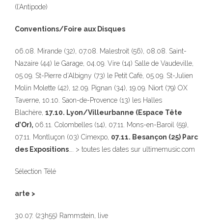
(l’Antipode)
Conventions/Foire aux Disques
06.08. Mirande (32), 07.08. Malestroit (56), 08.08. Saint-
Nazaire (44) le Garage, 04.09. Vire (14) Salle de Vaudeville,
05.09. St-Pierre d’Albigny (73) le Petit Café, 05.09. St-Julien
Molin Molette (42), 12.09. Pignan (34), 19.09. Niort (79) OX
Taverne, 10.10. Saon-de-Provence (13) les Halles
Blachère,
17.10. Lyon/Villeurbanne (Espace Tête
d’Or),
06.11. Colombelles (14), 07.11. Mons-en-Baroil (59),
07.11. Montluçon (03) Cimexpo,
07.11. Besançon (25) Parc
des Expositions
…. > toutes les dates sur ultimemusic.com
Sélection Télé
arte >
30.07. (23h55) Rammstein, live