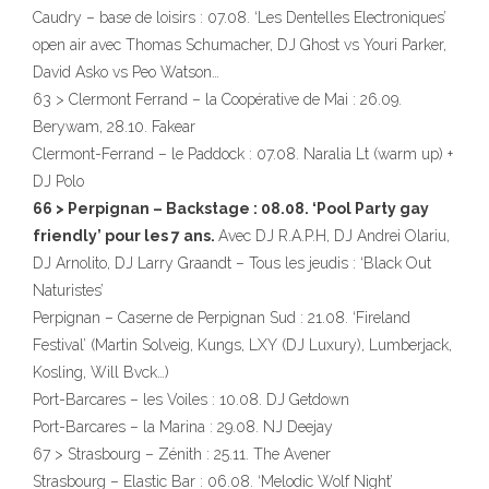
Caudry – base de loisirs : 07.08. ‘Les Dentelles Electroniques’
open air avec Thomas Schumacher, DJ Ghost vs Youri Parker,
David Asko vs Peo Watson…
63 > Clermont Ferrand – la Coopérative de Mai : 26.09.
Berywam, 28.10. Fakear
Clermont-Ferrand – le Paddock : 07.08. Naralia Lt (warm up) +
DJ Polo
66 > Perpignan – Backstage : 08.08. ‘Pool Party gay
friendly’ pour les 7 ans.
Avec DJ R.A.P.H, DJ Andrei Olariu,
DJ Arnolito, DJ Larry Graandt – Tous les jeudis : ‘Black Out
Naturistes’
Perpignan – Caserne de Perpignan Sud : 21.08. ‘Fireland
Festival’ (Martin Solveig, Kungs, LXY (DJ Luxury), Lumberjack,
Kosling, Will Bvck…)
Port-Barcares – les Voiles : 10.08. DJ Getdown
Port-Barcares – la Marina : 29.08. NJ Deejay
67 > Strasbourg – Zénith : 25.11. The Avener
Strasbourg – Elastic Bar : 06.08. ‘Melodic Wolf Night’