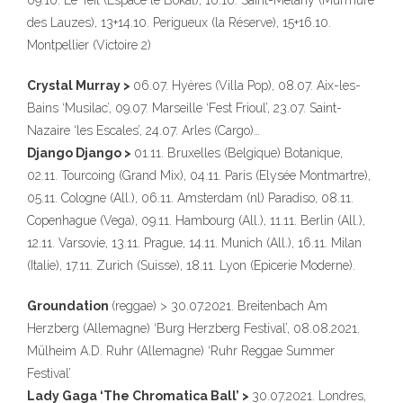
09.10. Le Teil (Espace le Bokal), 10.10. Saint-Melany (Murmure
des Lauzes), 13+14.10. Perigueux (la Réserve), 15+16.10.
Montpellier (Victoire 2)
Crystal Murray >
06.07. Hyères (Villa Pop), 08.07. Aix-les-
Bains ‘Musilac’, 09.07. Marseille ‘Fest Frioul’, 23.07. Saint-
Nazaire ‘les Escales’, 24.07. Arles (Cargo)…
Django Django >
01.11. Bruxelles (Belgique) Botanique,
02.11. Tourcoing (Grand Mix), 04.11. Paris (Elysée Montmartre),
05.11. Cologne (All.), 06.11. Amsterdam (nl) Paradiso, 08.11.
Copenhague (Vega), 09.11. Hambourg (All.), 11.11. Berlin (All.),
12.11. Varsovie, 13.11. Prague, 14.11. Munich (All.), 16.11. Milan
(Italie), 17.11. Zurich (Suisse), 18.11. Lyon (Epicerie Moderne).
Groundation
(reggae) > 30.07.2021. Breitenbach Am
Herzberg (Allemagne) ‘Burg Herzberg Festival’, 08.08.2021.
Mülheim A.D. Ruhr (Allemagne) ‘Ruhr Reggae Summer
Festival’
Lady Gaga ‘The Chromatica Ball’ >
30.07.2021. Londres,