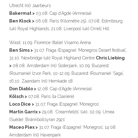
Utrecht (nl) Jaarbeurs
Bakermat >
03.08. Cap d’Agde (Amnesia)
Ben Klock >
06.08. Paris (Kilomètre 25), 07.08. Edimbourg
(uk) Royal Highlands, 21.08. Liverpool (uk) Orrell Hill
Wood, 11.09. Florence (Italie) Visamo Arena
Ben Sims >
31.07. Fraga (Espagne) ‘Monegros Desert festival’,
31.10. Newbridge (uk) Royal Highland Centre
Chris Liebing
>
08.08. Amsterdam (nl) Sloterpark, 10.09. Bucarest
(Roumanie) Izvor Park, 10-12.09. Bucarest (Roumanie) ‘Saga’,
16.10. Zaandam (nl) Hemkade 18
Don Diablo >
12.08. Cap d’Agde (Amnesia)
Kölsch >
07.08. Paris (la Clairière)
Loco Dice >
31.07. Fraga (Espagne) ‘Monegros’
Martin Garrix >
29.08. ‘Creamfields’ (uk), 02.09. Umea
(Suède) ‘Brännbollsyran 2921’
Maceo Plex >
31.07. Fraga (Espagne) ‘Monegros’, 14.08.
Amsterdam (nl) Havenpark