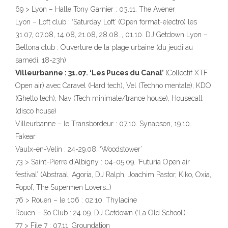
69 > Lyon – Halle Tony Garnier : 03.11. The Avener
Lyon – Loft club : ‘Saturday Loft’ (Open format-electro) les
31.07, 07.08, 14.08, 21.08, 28.08…, 01.10. DJ Getdown Lyon –
Bellona club : Ouverture de la plage urbaine (du jeudi au
samedi, 18-23h)
Villeurbanne : 31.07. ‘Les Puces du Canal’
(Collectif XTF
Open air) avec Caravel (Hard tech), Vel (Techno mentale), KDO
(Ghetto tech), Nav (Tech minimale/trance house), Housecall
(disco house)
Villeurbanne – le Transbordeur : 07.10. Synapson, 19.10.
Fakear
Vaulx-en-Velin : 24-29.08. ‘Woodstower’
73 > Saint-Pierre d’Albigny : 04-05.09. ‘Futuria Open air
festival’ (Abstraal, Agoria, DJ Ralph, Joachim Pastor, Kiko, Oxia,
Popof, The Supermen Lovers…)
76 > Rouen – le 106 : 02.10. Thylacine
Rouen – So Club : 24.09. DJ Getdown (‘La Old School’)
77 > File 7 : 07.11. Groundation