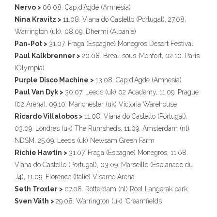
Nervo >
06.08. Cap d’Agde (Amnesia)
Nina Kravitz >
11.08. Viana do Castello (Portugal), 27.08.
Warrington (uk), 08.09. Dhermi (Albanie)
Pan-Pot >
31.07. Fraga (Espagne) Monegros Desert Festival
Paul Kalkbrenner >
20.08. Breal-sous-Monfort, 02.10. Paris
(Olympia)
Purple Disco Machine >
13.08. Cap d’Agde (Amnesia)
Paul Van Dyk >
30.07. Leeds (uk) 02 Academy, 11.09. Prague
(02 Arena), 09.10. Manchester (uk) Victoria Warehouse
Ricardo Villalobos >
11.08. Viana do Castello (Portugal),
03.09. Londres (uk) The Rumsheds, 11.09. Amsterdam (nl)
NDSM, 25.09. Leeds (uk) Newsam Green Farm
Richie Hawtin >
31.07. Fraga (Espagne) Monegros, 11.08.
Viana do Castello (Portugal), 03.09. Marseille (Esplanade du
J4), 11.09. Florence (Italie) Visarno Arena
Seth Troxler >
07.08. Rotterdam (nl) Roel Langerak park
Sven Väth >
29.08. Warrington (uk) ‘Creamfields’