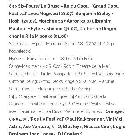
83 > Six-Fours/Le Brusc – Ile du Gaou : ‘Grand Gaou
Festival’ avec Mogwau (28.07), Benjamin Biolay +
Hoshi (29.07), Morcheeba + Aaron 30.07), Ibrahim
Maalouf + Kyle Eastwood (31.07), Catherine Ringer
chante Rita Misouko (01.08)
Six-Fours – Espace Malraux : Aaron, 08.10.2021. RK (hip-
hop/electro)
Hyères – Kaïna beach : 01.08. DJ Robin Felix
Sainte-Maxime : 05.08. Cock Robin (Théatre de la Mer)
Saint-Raphael – Jardin Bonaparte : 08.08. ‘Festival Bonaparte’
(Antoine Delvig, Antho Decks, Angelo Sika, Mad, Platurne)
Saint-Tropez – Museum : 11.08. The Avener
84 > Orange – Théatre antique : 14.08. David Guetta
Orange – Théatre antique : 15.08. Opening Positiv Festival
avec Bakermat, Purple Disco Machine, et Synapson
Orange :
03-04.09. ‘Positiv Festival’ (Paul Kalkbrenner, Vini Vici,
Astrix, Ace Ventura, NTO, Blastoyz, Nicolas Cuer, Logic
Brothers, Ioan Lansak, DJ Contest)