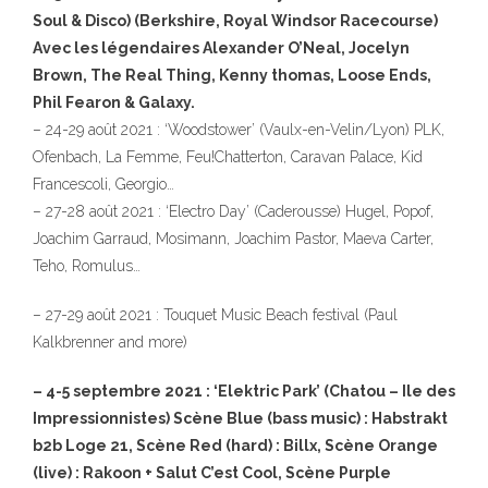
Soul & Disco) (Berkshire, Royal Windsor Racecourse)
Avec les légendaires Alexander O’Neal, Jocelyn
Brown, The Real Thing, Kenny thomas, Loose Ends,
Phil Fearon & Galaxy.
– 24-29 août 2021 : ‘Woodstower’ (Vaulx-en-Velin/Lyon) PLK,
Ofenbach, La Femme, Feu!Chatterton, Caravan Palace, Kid
Francescoli, Georgio…
– 27-28 août 2021 : ‘Electro Day’ (Caderousse) Hugel, Popof,
Joachim Garraud, Mosimann, Joachim Pastor, Maeva Carter,
Teho, Romulus…
– 27-29 août 2021 : Touquet Music Beach festival (Paul
Kalkbrenner and more)
– 4-5 septembre 2021 : ‘Elektric Park’ (Chatou – Ile des
Impressionnistes) Scène Blue (bass music) : Habstrakt
b2b Loge 21, Scène Red (hard) : Billx, Scène Orange
(live) : Rakoon + Salut C’est Cool, Scène Purple