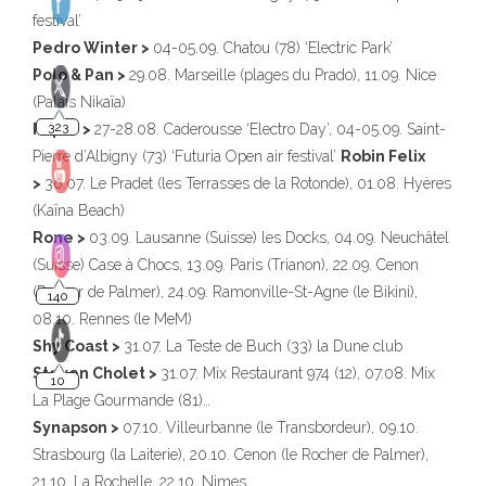
festival’
Pedro Winter >
04-05.09. Chatou (78) ‘Electric Park’
Polo & Pan >
29.08. Marseille (plages du Prado), 11.09. Nice
(Palais Nikaïa)
Popof >
27-28.08. Caderousse ‘Electro Day’, 04-05.09. Saint-
Pierre d’Albigny (73) ‘Futuria Open air festival’
Robin Felix
>
30.07. Le Pradet (les Terrasses de la Rotonde), 01.08. Hyères
(Kaïna Beach)
Rone >
03.09. Lausanne (Suisse) les Docks, 04.09. Neuchâtel
(Suisse) Case à Chocs, 13.09. Paris (Trianon), 22.09. Cenon
(Rocher de Palmer), 24.09. Ramonville-St-Agne (le Bikini),
08.10. Rennes (le MeM)
Shy Coast >
31.07. La Teste de Buch (33) la Dune club
Steven Cholet >
31.07. Mix Restaurant 974 (12), 07.08. Mix
La Plage Gourmande (81)…
Synapson >
07.10. Villeurbanne (le Transbordeur), 09.10.
Strasbourg (la Laiterie), 20.10. Cenon (le Rocher de Palmer),
21.10. La Rochelle, 22.10. Nimes…