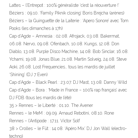
Lattes – l’Entrepot : 100% généraliste ‘c’est la réouverture !’
Béziers : 09.10. ‘Family Piknik closing’ Boris Brejcha (arènes)
Béziers – la Guinguette de la Laiterie : ‘Apero Sonore’ avec Tom
Pooks (les dimanches à 17h)
Cap d’Agde – Amnesia : 02.08. Afrojack, 03.08. Bakermat,
06.08. Nervo, 09.08. Ofenbach, 10.08. Kungs, 12.08. Don
Diablo, 13.08. Purple Disco Machine, 14.08. Bob Sinclar, 16.08.
Ychami, 19.08. Jonas Blue, 21.08. Martin Solveig, 24.08. Steve
Aoki, 26.08. Lost Frequencies… tous les mardis de juillet
‘Shining’ (DJ 7 Even)
Cap d’Agde – Black Pearl : 23.07. DJ Mast, 13.08. Danny Wild
Cap d’Agde – Bora : ‘Made in France – 100% rap français’ avec
DJ FDB (tous les mardis de l’été)
35 > Rennes – le Liberté : 01.10. The Avener
Rennes – le MeM : 09.09. Arnaud Rebotini, 08.10. Rone
Rennes – l’Antipode : 17.11. Victor Solf
38 > Crolles – le Fût : 14.08. ‘Apéro Mix’ DJ Jon Wall (electro-
techno)