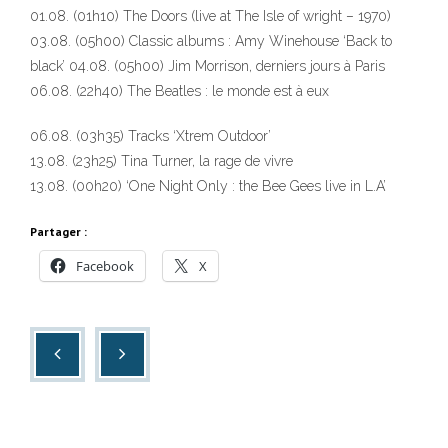
01.08. (01h10) The Doors (live at The Isle of wright – 1970)
03.08. (05h00) Classic albums : Amy Winehouse ‘Back to
black’ 04.08. (05h00) Jim Morrison, derniers jours à Paris
06.08. (22h40) The Beatles : le monde est à eux
06.08. (03h35) Tracks ‘Xtrem Outdoor’
13.08. (23h25) Tina Turner, la rage de vivre
13.08. (00h20) ‘One Night Only : the Bee Gees live in L.A’
Partager :
Facebook
X