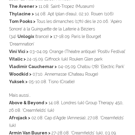
The Avener >
11.08. Saint-Tropez (Museum)
Thylacine >
14.08. Apt (plan d’eau), 02.10. Rouen (106)
Tom Pooks >
Tous les dimanches (17h) dès le 20.06. ‘Apéro
Sonore’ à la Guinguette de la Laiterie à Béziers
(34)
Unlogix
(trance)
>
17-18.09. Paris le Bourget
‘Dreamnation’
Vini Vici >
03-04.09. Orange (Théatre antique) ‘Positiv Festival’
Vitalic >
24-15.09. Giffnock (uk) Rouken Glen park
Vladimir Cauchemar >
04-05.09. Chatou (78) ‘Electric Park’
Woodkid >
07.10. Annemasse (Chateau Rouge)
Yuksek >
05-10.08. Tisno (Croatie)
Mais aussi…
Above & Beyond >
14.08. Londres (uk) Group Therapy 450,
26.08. ‘Creamfields’ (uk)
Afrojack >
02.08. Cap d’Agde (Amnesia), 27.08. ‘Creamfields’
(uk)
Armin Van Buuren >
27-28.08. ‘Creamfields’ (uk), 03.09.