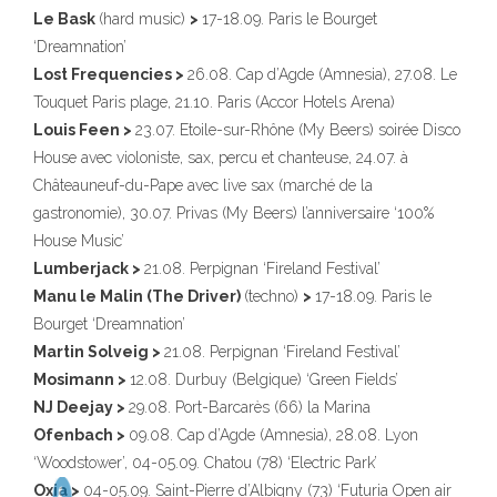
Le Bask
(hard music)
>
17-18.09. Paris le Bourget
‘Dreamnation’
Lost Frequencies >
26.08. Cap d’Agde (Amnesia), 27.08. Le
Touquet Paris plage, 21.10. Paris (Accor Hotels Arena)
Louis Feen >
23.07. Etoile-sur-Rhône (My Beers) soirée Disco
House avec violoniste, sax, percu et chanteuse, 24.07. à
Châteauneuf-du-Pape avec live sax (marché de la
gastronomie), 30.07. Privas (My Beers) l’anniversaire ‘100%
House Music’
Lumberjack >
21.08. Perpignan ‘Fireland Festival’
Manu le Malin (The Driver)
(techno)
>
17-18.09. Paris le
Bourget ‘Dreamnation’
Martin Solveig >
21.08. Perpignan ‘Fireland Festival’
Mosimann >
12.08. Durbuy (Belgique) ‘Green Fields’
NJ Deejay >
29.08. Port-Barcarès (66) la Marina
Ofenbach >
09.08. Cap d’Agde (Amnesia), 28.08. Lyon
‘Woodstower’, 04-05.09. Chatou (78) ‘Electric Park’
Oxia >
04-05.09. Saint-Pierre d’Albigny (73) ‘Futuria Open air