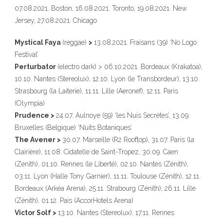
07.08.2021. Boston, 16.08.2021. Toronto, 19.08.2021. New
Jersey, 27.08.2021. Chicago
Mystical Faya
(reggae)
>
13.08.2021. Fraisans (39) ‘No Logo
Festival’
Perturbator
(electro dark) > 06.10.2021. Bordeaux (Krakatoa),
10.10. Nantes (Stereolux), 12.10. Lyon (le Transbordeur), 13.10.
Strasbourg (la Laiterie), 11.11. Lille (Aeronef), 12.11. Paris
(Olympia)
Prudence >
24.07. Aulnoye (59) ‘les Nuis Secrètes’, 13.09.
Bruxelles (Belgique) ‘Nuits Botaniques’
The Avener >
30.07. Marseille (R2 Rooftop), 31.07. Paris (la
Clairière), 11.08. Cidatelle de Saint-Tropez, 30.09. Caen
(Zenith), 01.10. Rennes (le Liberté), 02.10. Nantes (Zénith),
03.11. Lyon (Halle Tony Garnier), 11.11. Toulouse (Zénith), 12.11.
Bordeaux (Arkéa Arena), 25.11. Strabourg (Zénith), 26.11. Lille
(Zénith), 01.12. Pais (AccorHotels Arena)
Victor Solf >
13.10. Nantes (Stereolux), 17.11. Rennes