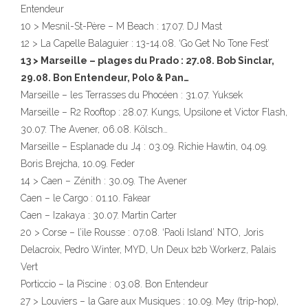
Entendeur
10 > Mesnil-St-Père – M Beach : 17.07. DJ Mast
12 > La Capelle Balaguier : 13-14.08. ‘Go Get No Tone Fest’
13 > Marseille – plages du Prado : 27.08. Bob Sinclar,
29.08. Bon Entendeur, Polo & Pan…
Marseille – les Terrasses du Phocéen : 31.07. Yuksek
Marseille – R2 Rooftop : 28.07. Kungs, Upsilone et Victor Flash,
30.07. The Avener, 06.08. Kölsch…
Marseille – Esplanade du J4 : 03.09. Richie Hawtin, 04.09.
Boris Brejcha, 10.09. Feder
14 > Caen – Zénith : 30.09. The Avener
Caen – le Cargo : 01.10. Fakear
Caen – Izakaya : 30.07. Martin Carter
20 > Corse – l’ile Rousse : 07.08. ‘Paoli Island’ NTO, Joris
Delacroix, Pedro Winter, MYD, Un Deux b2b Workerz, Palais
Vert
Porticcio – la Piscine : 03.08. Bon Entendeur
27 > Louviers – la Gare aux Musiques : 10.09. Mey (trip-hop),