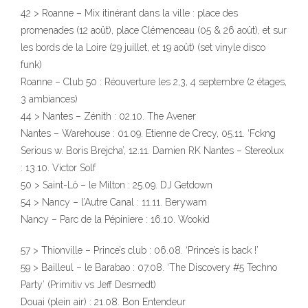
42 > Roanne – Mix itinérant dans la ville : place des
promenades (12 août), place Clémenceau (05 & 26 août), et sur
les bords de la Loire (29 juillet, et 19 août) (set vinyle disco
funk)
Roanne – Club 50 : Réouverture les 2,3, 4 septembre (2 étages,
3 ambiances)
44 > Nantes – Zénith : 02.10. The Avener
Nantes – Warehouse : 01.09. Etienne de Crecy, 05.11. ‘Fckng
Serious w. Boris Brejcha’, 12.11. Damien RK Nantes – Stereolux
: 13.10. Victor Solf
50 > Saint-Lô – le Milton : 25.09. DJ Getdown
54 > Nancy – l’Autre Canal : 11.11. Berywam
Nancy – Parc de la Pépiniere : 16.10. Wookid
57 > Thionville – Prince’s club : 06.08. ‘Prince’s is back !’
59 > Bailleul – le Barabao : 07.08. ‘The Discovery #5 Techno
Party’ (Primitiv vs Jeff Desmedt)
Douai (plein air) : 21.08. Bon Entendeur