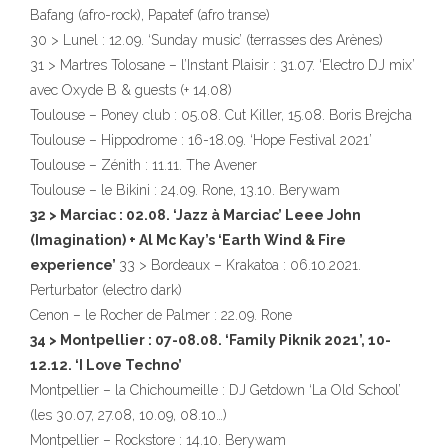
Bafang (afro-rock), Papatef (afro transe)
30 > Lunel : 12.09. ‘Sunday music’ (terrasses des Arènes)
31 > Martres Tolosane – l’Instant Plaisir : 31.07. ‘Electro DJ mix’
avec Oxyde B & guests (+ 14.08)
Toulouse – Poney club : 05.08. Cut Killer, 15.08. Boris Brejcha
Toulouse – Hippodrome : 16-18.09. ‘Hope Festival 2021’
Toulouse – Zénith : 11.11. The Avener
Toulouse – le Bikini : 24.09. Rone, 13.10. Berywam
32 > Marciac : 02.08. ‘Jazz à Marciac’ Leee John
(Imagination) + Al Mc Kay’s ‘Earth Wind & Fire
experience’
33 > Bordeaux – Krakatoa : 06.10.2021.
Perturbator (electro dark)
Cenon – le Rocher de Palmer : 22.09. Rone
34 > Montpellier : 07-08.08. ‘Family Piknik 2021’, 10-
12.12. ‘I Love Techno’
Montpellier – la Chichoumeille : DJ Getdown ‘La Old School’
(les 30.07, 27.08, 10.09, 08.10…)
Montpellier – Rockstore : 14.10. Berywam