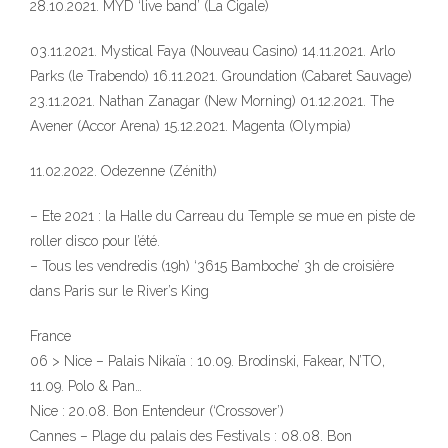
28.10.2021. MYD ‘live band’ (La Cigale)
03.11.2021. Mystical Faya (Nouveau Casino) 14.11.2021. Arlo
Parks (le Trabendo) 16.11.2021. Groundation (Cabaret Sauvage)
23.11.2021. Nathan Zanagar (New Morning) 01.12.2021. The
Avener (Accor Arena) 15.12.2021. Magenta (Olympia)
11.02.2022. Odezenne (Zénith)
– Ete 2021 : la Halle du Carreau du Temple se mue en piste de
roller disco pour l’été.
– Tous les vendredis (19h) ‘3615 Bamboche’ 3h de croisière
dans Paris sur le River’s King
France
06 > Nice – Palais Nikaïa : 10.09. Brodinski, Fakear, N’TO,
11.09. Polo & Pan…
Nice : 20.08. Bon Entendeur (‘Crossover’)
Cannes – Plage du palais des Festivals : 08.08. Bon