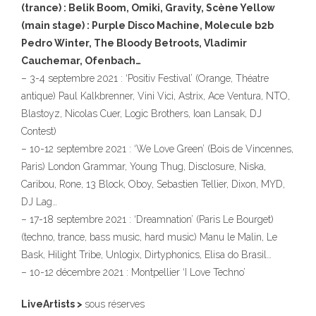
(trance) : Belik Boom, Omiki, Gravity, Scène Yellow
(main stage) : Purple Disco Machine, Molecule b2b
Pedro Winter, The Bloody Betroots, Vladimir
Cauchemar, Ofenbach…
– 3-4 septembre 2021 : ‘Positiv Festival’ (Orange, Théatre
antique) Paul Kalkbrenner, Vini Vici, Astrix, Ace Ventura, NTO,
Blastoyz, Nicolas Cuer, Logic Brothers, Ioan Lansak, DJ
Contest)
– 10-12 septembre 2021 : ‘We Love Green’ (Bois de Vincennes,
Paris) London Grammar, Young Thug, Disclosure, Niska,
Caribou, Rone, 13 Block, Oboy, Sebastien Tellier, Dixon, MYD,
DJ Lag…
– 17-18 septembre 2021 : ‘Dreamnation’ (Paris Le Bourget)
(techno, trance, bass music, hard music) Manu le Malin, Le
Bask, Hilight Tribe, Unlogix, Dirtyphonics, Elisa do Brasil…
– 10-12 décembre 2021 : Montpellier ‘I Love Techno’
LiveArtists >
sous réserves