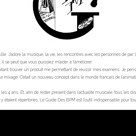
e Lille. J’adore la musique, la vie, les rencontres avec les personnes de p
…il se peut que vous puissiez m’aider a l’ameliorer.
aitant trouver un produit me permettant de réussir mes examens. Je pensa
e mixage. C’etait un nouveau concept dans le monde francais de l’animatio
les 4 ans. Et, afin de rester present dans l’actualite musicale, tous les
 étaient répertoriés. Le Guide Des BPM est l’outil indispensable pour to