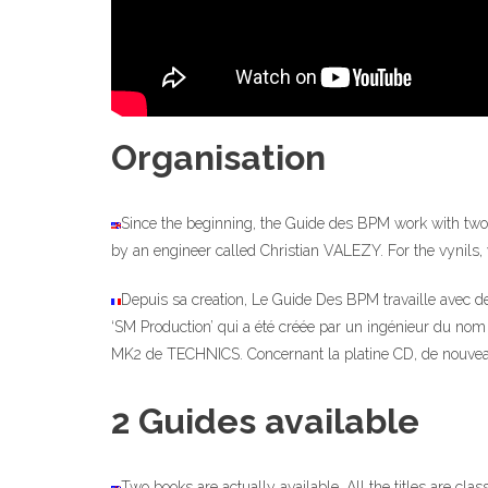
Organisation
Since the beginning, the Guide des BPM work with t
by an engineer called Christian VALEZY. For the vynils, w
Depuis sa creation, Le Guide Des BPM travaille avec
‘SM Production’ qui a été créée par un ingénieur du nom 
MK2 de TECHNICS. Concernant la platine CD, de nouveaux
2 Guides available
Two books are actually available. All the titles are cla