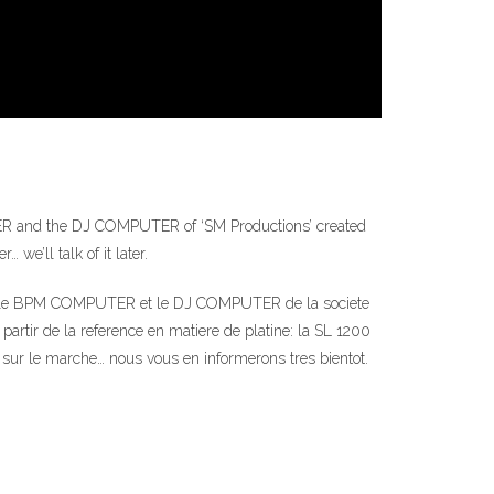
TER and the DJ COMPUTER of ‘SM Productions’ created
we’ll talk of it later.
sons le BPM COMPUTER et le DJ COMPUTER de la societe
partir de la reference en matiere de platine: la SL 1200
sur le marche… nous vous en informerons tres bientot.