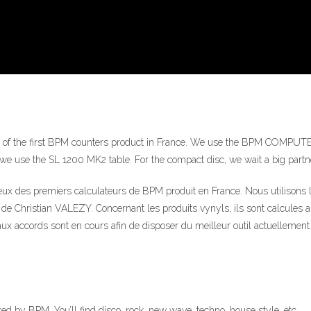
wo of the first BPM counters product in France. We use the BPM COMPU
e use the SL 1200 MK2 table. For the compact disc, we wait a big partner… 
 deux des premiers calculateurs de BPM produit en France. Nous utili
de Christian VALEZY. Concernant les produits vynyls, ils sont calcules a 
 accords sont en cours afin de disposer du meilleur outil actuellement 
ssed by BPM. You’ll find disco, rock, new wave, techno, house style, etc…