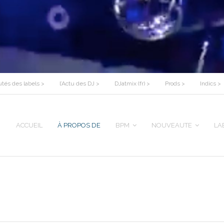
tés des labels >
l’Actu des DJ >
DJatmix (fr) >
Prods >
Indics >
ACCUEIL
À PROPOS DE
BPM
NOUVEAUTE
LA