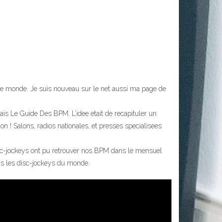
ar le monde. Je suis nouveau sur le net aussi ma page de
is Le Guide Des BPM. L’idee etait de recapituler un
n ! Salons, radios nationales, et presses specialisees
 disc-jockeys ont pu retrouver nos BPM dans le mensuel
us les disc-jockeys du monde.