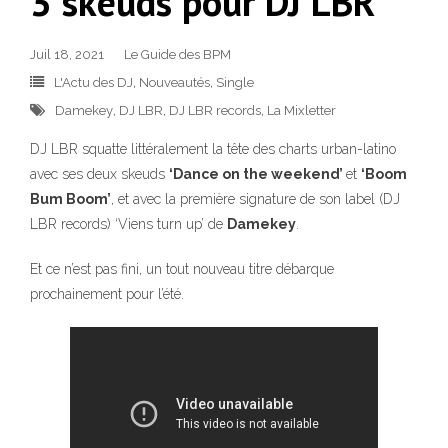
3 skeuds pour DJ LBR
Juil 18, 2021
Le Guide des BPM
L'Actu des DJ
,
Nouveautés
,
Single
Damekey
,
DJ LBR
,
DJ LBR records
,
La Mixletter
DJ LBR squatte littéralement la tête des charts urban-latino
avec ses deux skeuds
‘Dance on the weekend’
et
‘Boom
Bum Boom’
, et avec la première signature de son label (DJ
LBR records) ‘Viens turn up’ de
Damekey
.
Et ce n’est pas fini, un tout nouveau titre débarque
prochainement pour l’été.