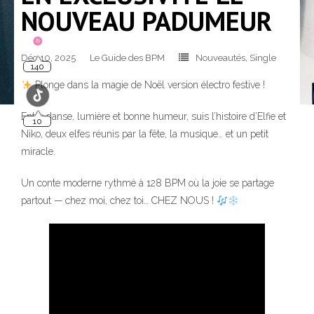
NOUVEAU PADUMEUR
Déc 10, 2025
Le Guide des BPM
Nouveautés
,
Single
140
Plonge dans la magie de Noël version électro festive !
Entre danse, lumière et bonne humeur, suis l’histoire d’Elfie et
10
Niko, deux elfes réunis par la fête, la musique… et un petit
miracle.
Un conte moderne rythmé à 128 BPM où la joie se partage
partout — chez moi, chez toi… CHEZ NOUS !