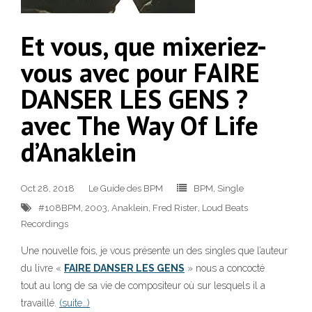
Et vous, que mixeriez-
vous avec pour FAIRE
DANSER LES GENS ?
avec The Way Of Life
d’Anaklein
Oct 28, 2018
Le Guide des BPM
BPM
,
Single
#108BPM
,
2003
,
Anaklein
,
Fred Rister
,
Loud Beats
Recordings
Une nouvelle fois, je vous présente un des singles que l’auteur
du livre «
FAIRE DANSER LES GENS
» nous a concocté
tout au long de sa vie de compositeur où sur lesquels il a
travaillé.
(suite…)