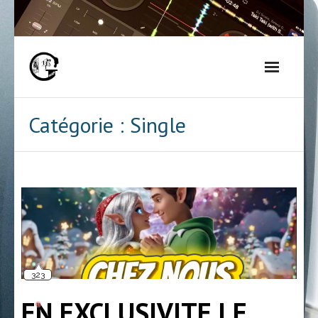
Skip
to
content
Catégorie :
Single
323
EN EXCLUSIVITE LE