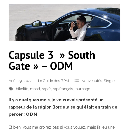
Capsule 3 » South
Gate » – ODM
Août 29, 2022
Le Guide des BPM
Nouveautés
,
Single
bikelife
,
mood
,
rap fr
,
rap français
,
tournage
Il y a quelques mois, je vous avais présenté un
rappeur de la région Bordelaise qui était en train de
percer
:
O D M
Et bien, vous me croirez pas si vous voulez, mais j’ai eu une