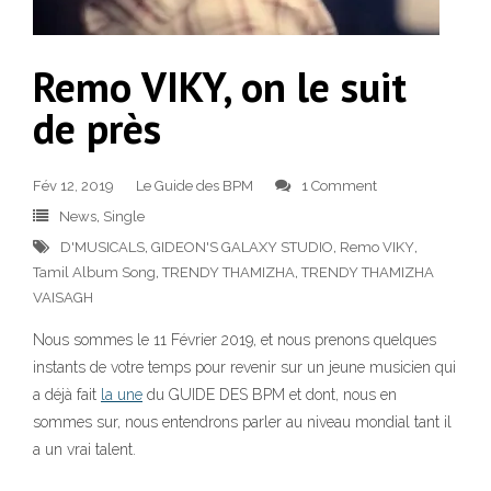
Remo VIKY, on le suit
de près
Fév 12, 2019
Le Guide des BPM
1 Comment
News
,
Single
D'MUSICALS
,
GIDEON'S GALAXY STUDIO
,
Remo VIKY
,
Tamil Album Song
,
TRENDY THAMIZHA
,
TRENDY THAMIZHA
VAISAGH
Nous sommes le 11 Février 2019, et nous prenons quelques
instants de votre temps pour revenir sur un jeune musicien qui
a déjà fait
la une
du GUIDE DES BPM et dont, nous en
sommes sur, nous entendrons parler au niveau mondial tant il
a un vrai talent.