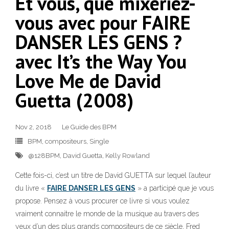
Et vous, que mixeriez-
vous avec pour FAIRE
DANSER LES GENS ?
avec It’s the Way You
Love Me de David
Guetta (2008)
Nov 2, 2018
Le Guide des BPM
BPM
,
compositeurs
,
Single
@128BPM
,
David Guetta
,
Kelly Rowland
Cette fois-ci, c’est un titre de David GUETTA sur lequel l’auteur
du livre «
FAIRE DANSER LES GENS
» a participé que je vous
propose. Pensez à vous procurer ce livre si vous voulez
vraiment connaitre le monde de la musique au travers des
yeux d’un des plus grands compositeurs de ce siècle, Fred