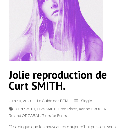
Jolie reproduction de
Curt SMITH.
Juin 10, 2021
Le Guide des BPM
Single
Curt SMITH
,
Diva SMITH
,
Fred Rister
,
Karine BRÜGER
,
Roland ORZABAL
,
Tears for Fears
C’est dingue que les nouveautés d’aujourd’hui puissent vous