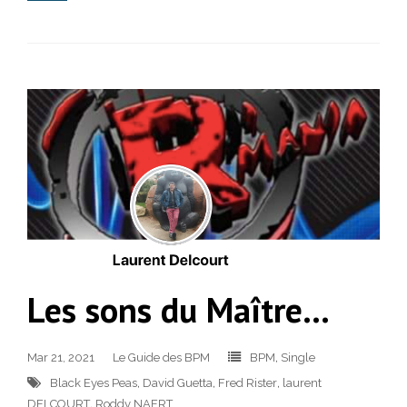
Les sons du Maître…
Mar 21, 2021
Le Guide des BPM
BPM
,
Single
Black Eyes Peas
,
David Guetta
,
Fred Rister
,
laurent
DELCOURT
,
Roddy NAERT