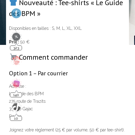
Nouveauté : Tee-shirts « Le Guide
des BPM »
Disponibles en tailles : S, M, L, XL, XXL
323
Prix :
50 €
Comment commander
Option 1 – Par courrier
140
Adresse :
Le Guide des BPM
275 route de Trazits
10
33430 Gajac
France
Joignez votre règlement (25 € par volume, 50 € par tee-shirt).