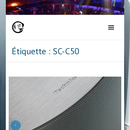
Skip
to
content
Étiquette :
SC-C50