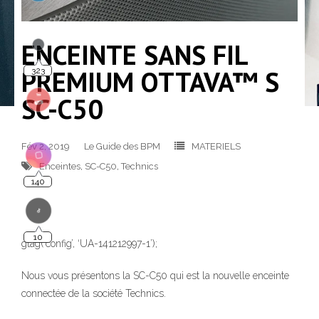
ENCEINTE SANS FIL
323
PREMIUM OTTAVA™ S
SC-C50
Fév 2, 2019
Le Guide des BPM
MATERIELS
140
Enceintes
,
SC-C50
,
Technics
10
gtag(‘config’, ‘UA-141212997-1’);
Nous vous présentons la SC-C50 qui est la nouvelle enceinte
connectée de la société Technics.