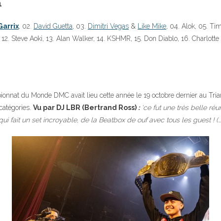
1
Garrix
, 02.
David Guetta
, 03.
Dimitri Vegas
&
Like Mike
, 04. Alok, 05. T
 12. Steve Aoki, 13. Alan Walker, 14. KSHMR, 15. Don Diablo, 16. Charlotte
nnat du Monde DMC avait lieu cette année le 19 octobre dernier au Trian
 catégories.
Vu par DJ LBR (Bertrand Ross)
:
‘ce fut une très belle r
i fait un set incroyable, de la Beatbox de ouf avec tous les guest ! (