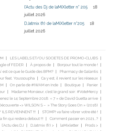
l’Actu des Dj de laMiXletter n° 205
18
juillet 2026
DJatmix (fr) de laMiXletter n°205
18
juillet 2026
PM
LES LABELS ET/OU SOCIETES DE PROMO-CLUBS
ngle of FEDER
À propos de
Bonjour tout le monde !
’ est ce que le Guide des BPM?
Pharmacy de Galantis
ur feat. Youssoupha
Ca y est, il revient sur les réseaux
AM
On parle de #IWAM en Inde
Boutique
Panier
eur
Madame Monsieur, c’est le grand soir: #VoteMercy
enez le 14 Septembre 2018: « 7 » de David Guetta arrive
Découverte => WILSON S – » The Story Goes On » (2018)
/ ILS REVIENNENT !!!
STOMP! va faire vibrer votre été !
a fin qui restera debout !!!
Comment passer en 2021…?
l’Actu des DJ
DJatmix (fr) >
laMixletter
Prods >