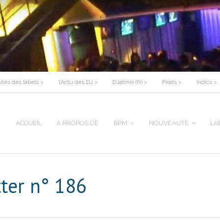
tés des labels >
l’Actu des DJ >
DJatmix (fr) >
Prods >
Indics >
ACCUEIL
À PROPOS DE
BPM
NOUVEAUTE
LA
tter n° 186