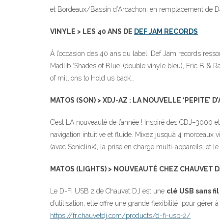
et Bordeaux/Bassin d’Arcachon, en remplacement de Da
VINYLE > LES 40 ANS DE
DEF JAM RECORDS
À l’occasion des 40 ans du label, Def Jam records ressort
Madlib ‘Shades of Blue’ (double vinyle bleu), Eric B & Rak
of millions to Hold us back’…
MATOS (SON) > XDJ-AZ : LA NOUVELLE ‘PEPITE’ 
C’est LA nouveauté de l’année ! Inspiré des CDJ–3000
navigation intuitive et fluide. Mixez jusqu’à 4 morceaux v
(avec Soniclink), la prise en charge multi-appareils, et 
MATOS (LIGHTS) > NOUVEAUTÉ CHEZ CHAUVET D
Le D-Fi USB 2 de Chauvet DJ est une
clé USB sans fi
d’utilisation, elle offre une grande flexibilité pour gére
https://fr.chauvetdj.com/products/d-fi-usb-2/