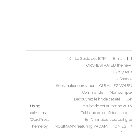
X – Le Guide des BPM
E-mail
ORCHESTRATED the new 
DJ2017 Musi
« Shadow
#destinationeurovision – QUI ALLEZ VO
Commande
Mon compte
Découvrez le hit de cet été
C’é
Using
Le tube de cet automne 2018
exMinimal
Politique de confidentialité
WordPress
En 5 minutes, c’est cuit grâ
Theme by
MOSIMANN featuring YADAM.
ON EST 