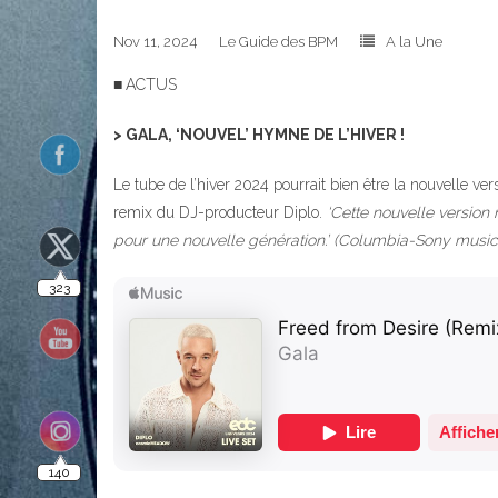
Nov 11, 2024
Le Guide des BPM
A la Une
323
■
ACTUS
> GALA, ‘NOUVEL’ HYMNE DE L’HIVER !
Le tube de l’hiver 2024 pourrait bien être la nouvelle ver
remix du DJ-producteur Diplo.
‘Cette nouvelle version
pour une nouvelle génération.’ (Columbia-Sony music
140
10