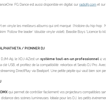
nceOne. FG Dance est aussi disponible en digital sur
radiofg.com
et sur 
 en vinyle les meilleurs albums qui ont marqué l’histoire du hip-hop : Na
im ‘Follow the leader’ (double vinyle violet), Beastie Boys ‘Licence to kill
D’ALPHATHETA / PIONNER DJ
 et DJM-A9, le XDJ-AZest un
système tout-en-un professionnel
4 vo
ia clé USB, et profitez de la compatibilité rekorbox et Serato DJ Pro. Avec
le streaming DirectPlay via Beatport. Une petite pépite qui vaut bien son p
J
l DMX
qui permet de contrôler facilement vos projecteurs compatibles s
r à distance des scènes lumineuses. Idéale pour les DJ, les petits événemen