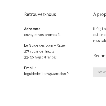
Retrouvez-nous
À prop
Adresse.:
Il s’agi
envoyez vos promos à:
qui aime
musical
Le Guide des bpm – Xavier
275 route de Trazits
Reche
33430 Gajac (France)
Email.:
leguidedesbpm@wanadoo.fr