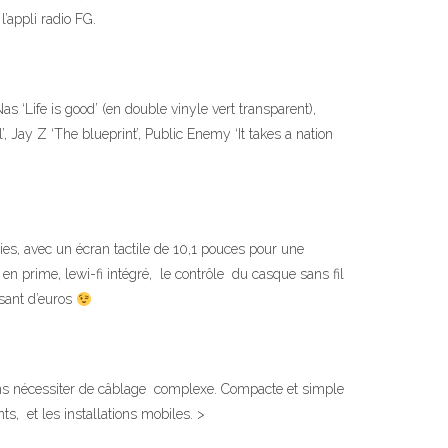
l’appli radio FG.
s ‘Life is good’ (en double vinyle vert transparent),
’, Jay Z ‘The blueprint’, Public Enemy ‘It takes a nation
ies, avec un écran tactile de 10,1 pouces pour une
 en prime, lewi-fi intégré, le contrôle du casque sans fil
esant d’euros
ans nécessiter de câblage complexe. Compacte et simple
ts, et les installations mobiles. >