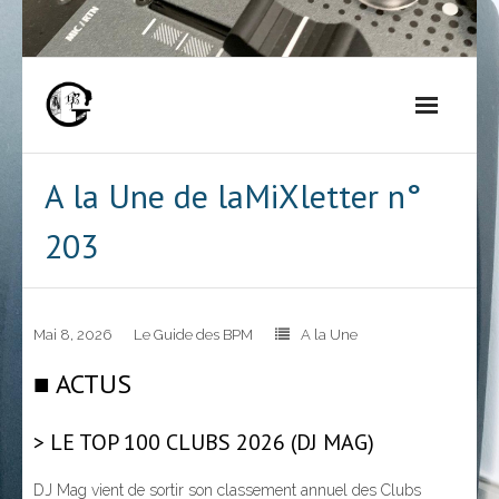
Skip
to
content
A la Une de laMiXletter n°
203
Mai 8, 2026
Le Guide des BPM
A la Une
■ ACTUS
> LE TOP 100 CLUBS 2026 (DJ MAG)
DJ Mag vient de sortir son classement annuel des Clubs