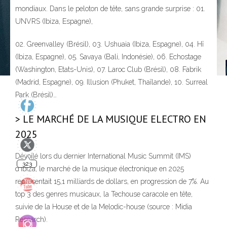
mondiaux. Dans le peloton de tête, sans grande surprise : 01.
UNVRS (Ibiza, Espagne),
02. Greenvalley (Brésil), 03. Ushuaia (Ibiza, Espagne), 04. Hï
(Ibiza, Espagne), 05. Savaya (Bali, Indonésie), 06. Echostage
(Washington, Etats-Unis), 07. Laroc Club (Brésil), 08. Fabrik
(Madrid, Espagne), 09. Illusion (Phuket, Thaïlande), 10. Surreal
Park (Brésil)…
> LE MARCHÉ DE LA MUSIQUE ELECTRO EN
323
2025
Dévoilé lors du dernier International Music Summit (IMS)
d’Ibiza, le marché de la musique électronique en 2025
représentait 15,1 milliards de dollars, en progression de 7%. Au
top 3 des genres musicaux, la Techouse caracole en tête,
140
suivie de la House et de la Melodic-house (source : Midia
Research).