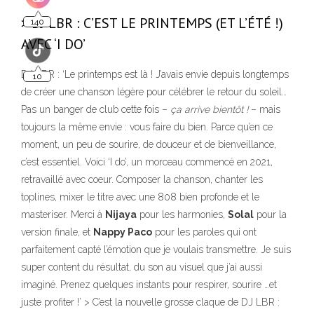
> DJ LBR : C’EST LE PRINTEMPS (ET L’ÉTÉ !)
10
AVEC ‘I DO’
DJ LBR : ‘Le printemps est là ! J’avais envie depuis longtemps
de créer une chanson légère pour célébrer le retour du soleil…
Pas un banger de club cette fois –
ça arrive bientôt !
– mais
toujours la même envie : vous faire du bien. Parce qu’en ce
moment, un peu de sourire, de douceur et de bienveillance,
c’est essentiel. Voici ‘I do’, un morceau commencé en 2021,
retravaillé avec coeur. Composer la chanson, chanter les
toplines, mixer le titre avec une 808 bien profonde et le
masteriser. Merci à
Nijaya
pour les harmonies,
Solal
pour la
version finale, et
Nappy Paco
pour les paroles qui ont
parfaitement capté l’émotion que je voulais transmettre. Je suis
super content du résultat, du son au visuel que j’ai aussi
imaginé. Prenez quelques instants pour respirer, sourire …et
juste profiter !’ > C’est la nouvelle grosse claque de DJ LBR :