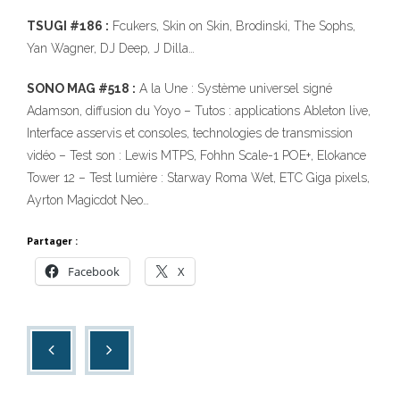
TSUGI #186 :
Fcukers, Skin on Skin, Brodinski, The Sophs,
Yan Wagner, DJ Deep, J Dilla…
SONO MAG #518 :
A la Une : Système universel signé
Adamson, diffusion du Yoyo – Tutos : applications Ableton live,
Interface asservis et consoles, technologies de transmission
vidéo – Test son : Lewis MTPS, Fohhn Scale-1 POE+, Elokance
Tower 12 – Test lumière : Starway Roma Wet, ETC Giga pixels,
Ayrton Magicdot Neo…
Partager :
Facebook
X