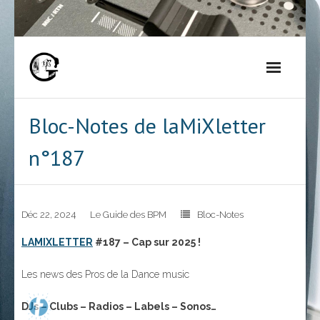
Skip
to
content
Bloc-Notes de laMiXletter
n°187
Déc 22, 2024
Le Guide des BPM
Bloc-Notes
LAMIXLETTER
#187 – Cap sur 2025 !
Les news des Pros de la Dance music
DJs – Clubs – Radios – Labels – Sonos…