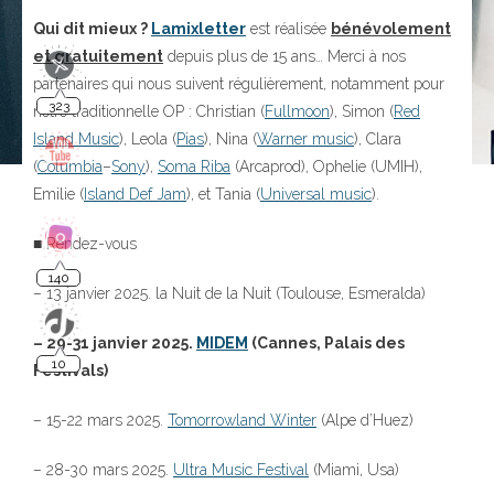
Qui dit mieux ?
Lamixletter
est réalisée
bénévolement
et gratuitement
depuis plus de 15 ans… Merci à nos
323
partenaires qui nous suivent régulièrement, notamment pour
notre traditionnelle OP : Christian (
Fullmoon
), Simon (
Red
Island Music
), Leola (
Pias
), Nina (
Warner music
), Clara
(
Columbia
–
Sony
),
Soma Riba
(Arcaprod), Ophelie (UMIH),
Emilie (
Island Def Jam
), et Tania (
Universal music
).
■ Rendez-vous
140
– 13 janvier 2025. la Nuit de la Nuit (Toulouse, Esmeralda)
10
– 29-31 janvier 2025.
MIDEM
(Cannes, Palais des
Festivals)
– 15-22 mars 2025.
Tomorrowland Winter
(Alpe d’Huez)
– 28-30 mars 2025.
Ultra Music Festival
(Miami, Usa)