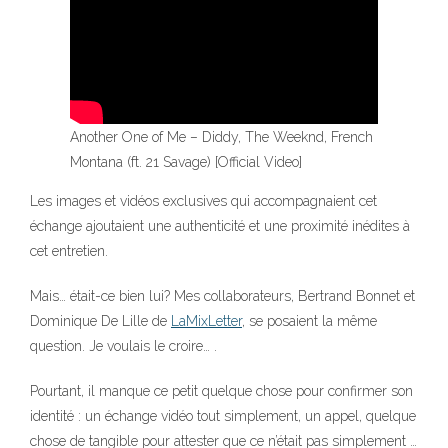
Another One of Me – Diddy, The Weeknd, French
Montana (ft. 21 Savage) [Official Video]
Les images et vidéos exclusives qui accompagnaient cet
échange ajoutaient une authenticité et une proximité inédites à
cet entretien.
Mais… était-ce bien lui? Mes collaborateurs, Bertrand Bonnet et
Dominique De Lille de
LaMixLetter
, se posaient la même
question. Je voulais le croire… .
Pourtant, il manque ce petit quelque chose pour confirmer son
identité : un échange vidéo tout simplement, un appel, quelque
chose de tangible pour attester que ce n’était pas simplement …