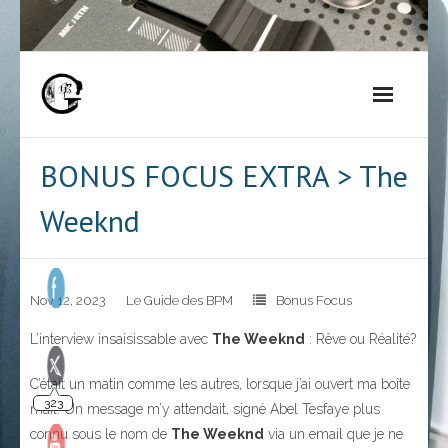
Skip
to
content
BONUS FOCUS EXTRA > The
Weeknd
Nov 12, 2023
Le Guide des BPM
Bonus Focus
L’interview insaisissable avec
The Weeknd
: Rêve ou Réalité?
C’était un matin comme les autres, lorsque j’ai ouvert ma boîte
323
mail. Un message m’y attendait, signé Abel Tesfaye plus
connu sous le nom de
The Weeknd
via un email que je ne