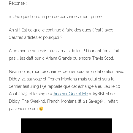
Réponse :
« Une question que peu de personnes m’ont posée …
Ah si ! Est ce que je continue à faire des duos ( feat ) avec
d’autres artistes et pourquoi ?
Alors non je ne ferais plus jamais de feat ! Pourtant j’en ai fait
pas … les daft punk, Ariana Grande ou encore Travis Scott.
Néanmoins, mon prochain et dernier sera en collaboration avec
Diddy, 21 sauvage et French Montana mais celui ci sera le
dernier featuring ! (je rappelle que cet échange à eu lieu le 10
Aout 2023 et le single «
Another One of Me
» #98BPM de
Diddy, The Weeknd, French Montana (ft. 21 Savage) » n’était
pas encore sorti