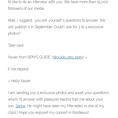
I’d like to do an interview with you. We have more than 15,000
followers of our media.
Abel, I suggest : you ask yourself 5 questions to answer. We
will publish it in September. Could I ask for 3 to 5 exclusive
photos?
Take care,
Xavier from BPM’S GUIDE. (
@guide_des_bpm
) »
Il me répond :
« Hello Xavier,
I am sending you 5 exclusive photos and await your questions
which I’ll answer with pleasure! Hachill told me about your
son,
Sacha
. He might have seen my Mercedes in one of my
clips! I hope you enjoyed my concert in Bordeaux!