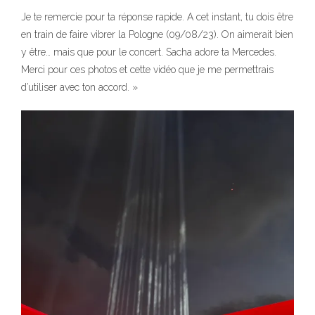
Je te remercie pour ta réponse rapide. A cet instant, tu dois être
en train de faire vibrer la Pologne (09/08/23). On aimerait bien
y être… mais que pour le concert. Sacha adore ta Mercedes.
Merci pour ces photos et cette vidéo que je me permettrais
d’utiliser avec ton accord. »