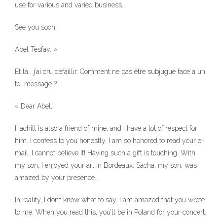
use for various and varied business.
See you soon,
Abel Tesfay. »
Et là… j’ai cru défaillir. Comment ne pas être subjugué face à un
tel message ?
« Dear Abel,
Hachill is also a friend of mine, and I have a lot of respect for
him. I confess to you honestly, I am so honored to read your e-
mail, I cannot believe it! Having such a gift is touching. With
my son, I enjoyed your art in Bordeaux. Sacha, my son, was
amazed by your presence.
In reality, I don’t know what to say. I am amazed that you wrote
to me. When you read this, you’ll be in Poland for your concert.