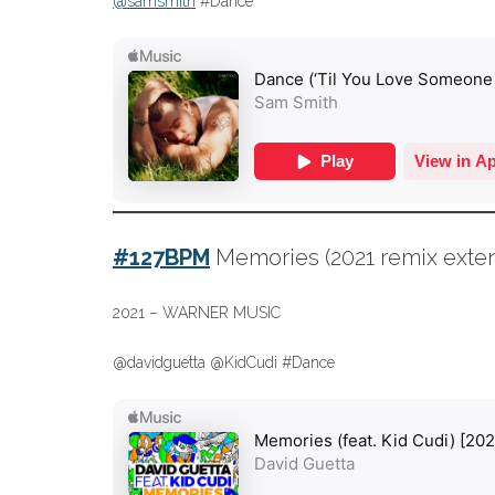
@samsmith
#Dance
#127BPM
Memories (2021 remix extend
2021 – WARNER MUSIC
@davidguetta @KidCudi #Dance