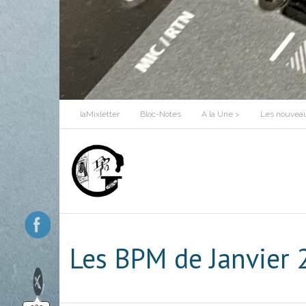
Skip
to
content
laMixletter
Bloc-Notes
A la Une >
Les nouveau
Les BPM de Janvier 2