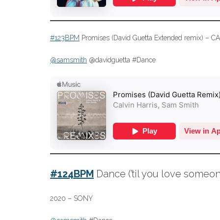
#123BPM
Promises (David Guetta Extended remix) –
@samsmith
@davidguetta #Dance
#124BPM
Dance (’til you love someo
2020 – SONY