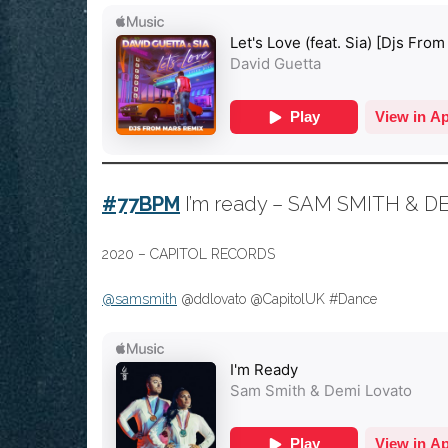
#77BPM
I’m ready – SAM SMITH & 
2020 – CAPITOL RECORDS
@samsmith
@ddlovato @CapitolUK #Dance