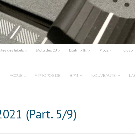
tés des labels >
l’Actu des DJ >
DJatmix (fr) >
Prods >
Indics >
ACCUEIL
À PROPOS DE
BPM
NOUVEAUTE
LA
021 (Part. 5/9)