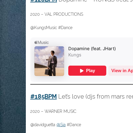
2020 – VAL PRODUCTIONS
@KungsMusic #Dance
#185BPM
Let’s love (djs from mars r
2020 – WARNER MUSIC
@davidguetta
@Sia
#Dance