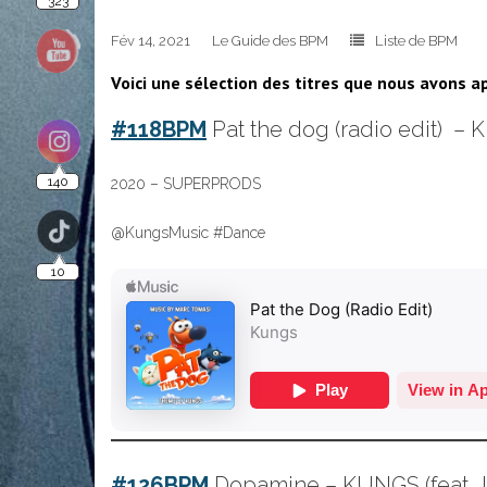
323
Fév 14, 2021
Le Guide des BPM
Liste de BPM
Voici une sélection des titres que nous avons ap
#118BPM
Pat the dog (radio edit) –
140
2020 – SUPERPRODS
@KungsMusic #Dance
10
#126BPM
Dopamine – KUNGS (feat. J