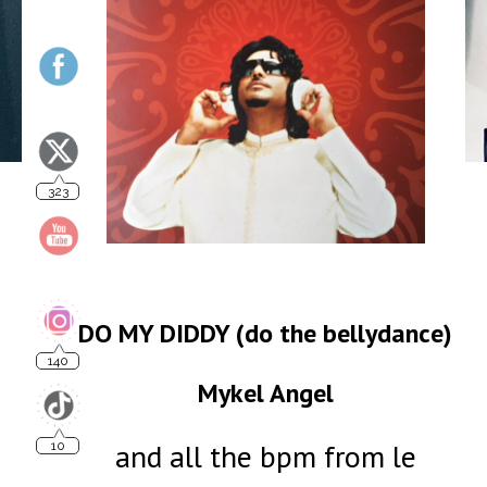
323
140
DO MY DIDDY (do the bellydance)
Mykel Angel
10
and all the bpm from le