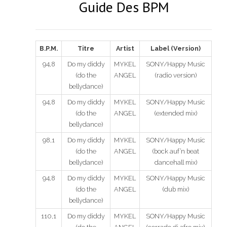
Guide Des BPM
B.P.M.
Titre
Artist
Label (Version)
94,8
Do my diddy
MYKEL
SONY/Happy Music
(do the
ANGEL
(radio version)
bellydance)
94,8
Do my diddy
MYKEL
SONY/Happy Music
(do the
ANGEL
(extended mix)
bellydance)
98,1
Do my diddy
MYKEL
SONY/Happy Music
(do the
ANGEL
(bock auf’n beat
bellydance)
dancehall mix)
94,8
Do my diddy
MYKEL
SONY/Happy Music
(do the
ANGEL
(dub mix)
bellydance)
110,1
Do my diddy
MYKEL
SONY/Happy Music