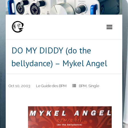
Skip
to
content
DO MY DIDDY (do the
bellydance) – Mykel Angel
Oct 10, 2003
Le Guide des BPM
BPM
,
Single