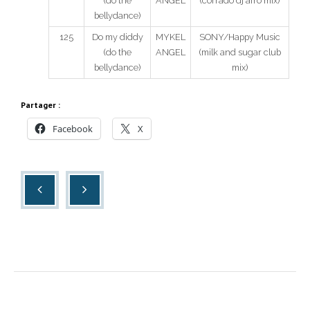
(do the
ANGEL
(corrado dj afro mix)
bellydance)
125
Do my diddy
MYKEL
SONY/Happy Music
(do the
ANGEL
(milk and sugar club
bellydance)
mix)
Partager :
Facebook
X