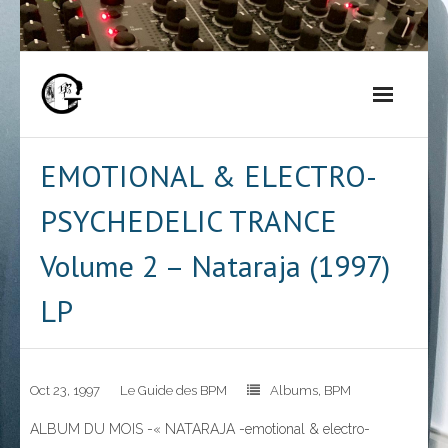
Skip
to
content
EMOTIONAL & ELECTRO-
PSYCHEDELIC TRANCE
Volume 2 – Nataraja (1997)
LP
Oct 23, 1997
Le Guide des BPM
Albums
,
BPM
ALBUM DU MOIS -« NATARAJA -emotional & electro-