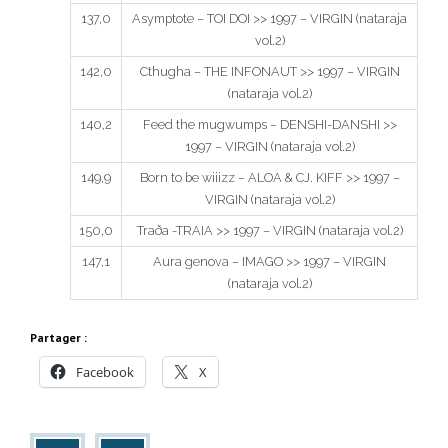
137,0
Asymptote – TOI DOI >> 1997 – VIRGIN (nataraja
vol.2)
142,0
Cthugha – THE INFONAUT >> 1997 – VIRGIN
(nataraja vol.2)
140,2
Feed the mugwumps – DENSHI-DANSHI >>
1997 – VIRGIN (nataraja vol.2)
149,9
Born to be wiiizz – ALOA & CJ. KIFF >> 1997 –
VIRGIN (nataraja vol.2)
150,0
Traða -TRAIA >> 1997 – VIRGIN (nataraja vol.2)
147,1
Aura genova – IMAGO >> 1997 – VIRGIN
(nataraja vol.2)
Partager :
Facebook
X