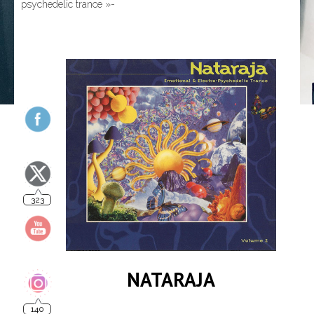
psychedelic trance »-
323
140
NATARAJA
10