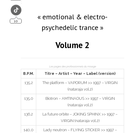
:
« emotional & electro-
psychedelic trance »
Volume 2
Les pages des professionnels du mixage
B.P.M.
Titre – Artist – Year – Label (version)
135,2
The platform – VAPORUM >> 1997 – VIRGIN
(nataraja vol.2)
135,0
Biotron – AMTINAOUS >> 1997 – VIRGIN
(nataraja vol.2)
136,2
La future orbite – JOKING SPHINX >> 1997 –
VIRGIN (nataraja vol.2)
140,0
Lady neutron – FLYING STICKER >> 1997 –