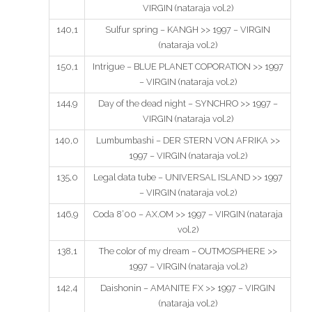
VIRGIN (nataraja vol.2)
140,1
Sulfur spring – KANGH >> 1997 – VIRGIN
(nataraja vol.2)
150,1
Intrigue – BLUE PLANET COPORATION >> 1997
– VIRGIN (nataraja vol.2)
144,9
Day of the dead night – SYNCHRO >> 1997 –
VIRGIN (nataraja vol.2)
140,0
Lumbumbashi – DER STERN VON AFRIKA >>
1997 – VIRGIN (nataraja vol.2)
135,0
Legal data tube – UNIVERSAL ISLAND >> 1997
– VIRGIN (nataraja vol.2)
146,9
Coda 8’00 – AX.OM >> 1997 – VIRGIN (nataraja
vol.2)
138,1
The color of my dream – OUTMOSPHERE >>
1997 – VIRGIN (nataraja vol.2)
142,4
Daishonin – AMANITE FX >> 1997 – VIRGIN
(nataraja vol.2)