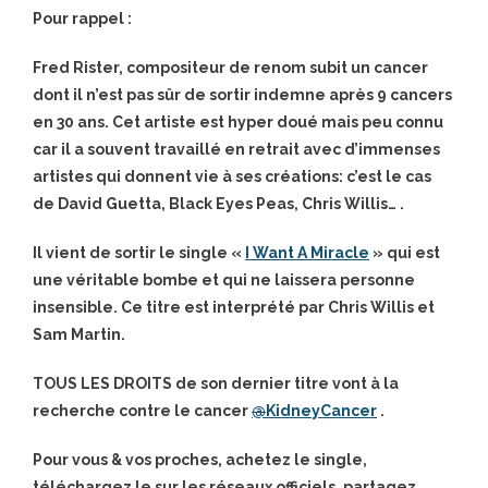
Pour rappel :
Fred Rister, compositeur de renom subit un cancer
dont il n’est pas sûr de sortir indemne après 9 cancers
en 30 ans. Cet artiste est hyper doué mais peu connu
car il a souvent travaillé en retrait avec d’immenses
artistes qui donnent vie à ses créations: c’est le cas
de David Guetta, Black Eyes Peas, Chris Willis… .
Il vient de sortir le single «
I Want A Miracle
» qui est
une véritable bombe et qui ne laissera personne
insensible. Ce titre est interprété par Chris Willis et
Sam Martin.
TOUS LES DROITS de son dernier titre vont à la
recherche contre le cancer
@
KidneyCancer
.
Pour vous & vos proches, achetez le single,
téléchargez le sur les réseaux officiels, partagez