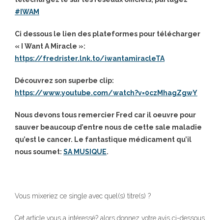
#
IWAM
Ci dessous le lien des plateformes pour télécharger
« I Want A Miracle »:
https://fredrister.lnk.to/iwantamiracleTA
Découvrez son superbe clip:
https://www.youtube.com/watch?v=0czMhagZgwY
Nous devons tous remercier Fred car il oeuvre pour
sauver beaucoup d’entre nous de cette sale maladie
qu’est le cancer.
Le fantastique médicament qu’il
nous soumet:
SA MUSIQUE
.
Vous mixeriez ce single avec quel(s) titre(s) ?
Cet article vous a intéressé? alors donnez votre avis ci-dessous