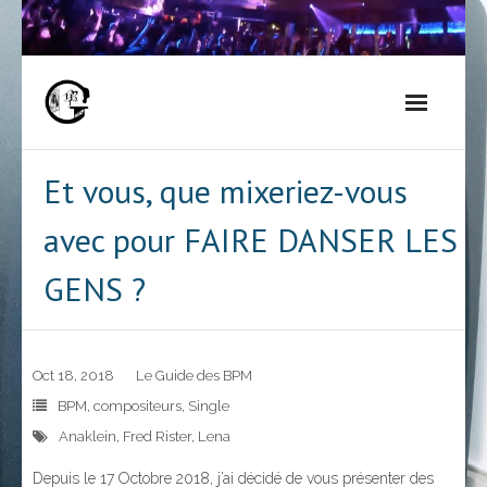
Skip
to
content
Et vous, que mixeriez-vous
avec pour FAIRE DANSER LES
GENS ?
Oct 18, 2018
Le Guide des BPM
BPM
,
compositeurs
,
Single
Anaklein
,
Fred Rister
,
Lena
Depuis le 17 Octobre 2018, j’ai décidé de vous présenter des