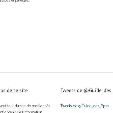
dessous et partagez.
os de ce site
Tweets de ‎@Guide_de
t avant tout du site de passionnés
Tweets de @Guide_des_Bpm
nt obtenir de l’information