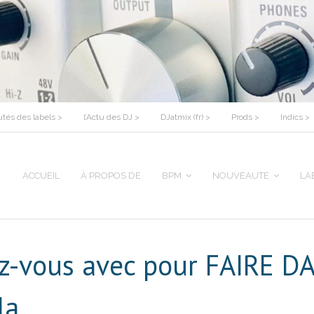
tés des labels >
l’Actu des DJ >
DJatmix (fr) >
Prods >
Indics >
ACCUEIL
À PROPOS DE
BPM
NOUVEAUTE
LA
iez-vous avec pour FAIRE 
la