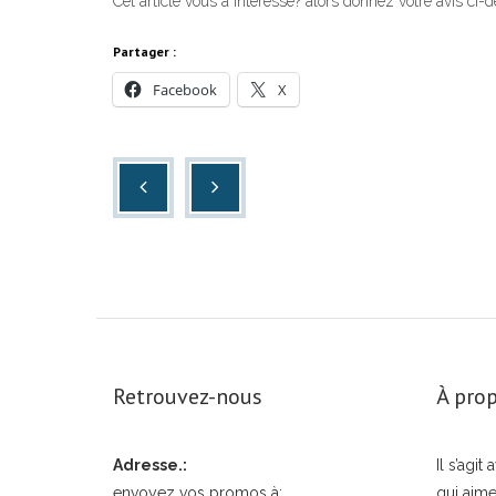
Cet article vous a intéressé? alors donnez votre avis ci-
Partager :
Facebook
X
Retrouvez-nous
À prop
Adresse.:
Il s’agi
envoyez vos promos à:
qui aime