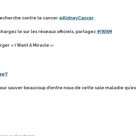
 recherche contre le cancer
@
KidneyCancer
.
chargez le sur les réseaux officiels, partagez
#
IWAM
ger « I Want A Miracle »:
ZgwY
pour sauver beaucoup d’entre nous de cette sale maladie qu’es