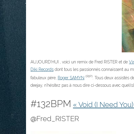
AUJOURD’HUI , voici un remix de Fred RISTER et de
Vi
Diki Records
dont tous les passionnés connaissent au mo
(RIP)
fabuleux père,
Roger SAMYN
. Tous deux assistés 
deejay, n’hésitez pas à nous dire ci-dessous avec quel(s
#132BPM
« Void (I Need You)
@Fred_RISTER