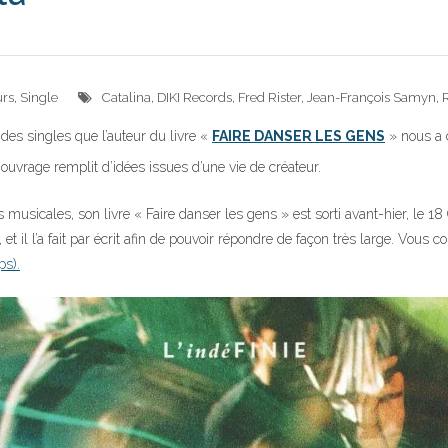
urs
,
Single
Catalina
,
DIKI Records
,
Fred Rister
,
Jean-François Samyn
,
des singles que l’auteur du livre «
FAIRE DANSER LES GENS
» nous a 
ouvrage remplit d’idées issues d’une vie de créateur.
ns musicales, son livre « Faire danser les gens » est sorti avant-hier, le 1
t il l’a fait par écrit afin de pouvoir répondre de façon très large. Vous 
ps).