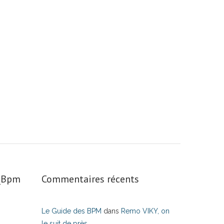
s_Bpm
Commentaires récents
Le Guide des BPM
dans
Remo VIKY, on
le suit de près