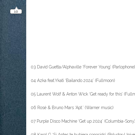
03 David Guetta/Alphaville ‘Forever Young’ (Parlophone
04 Azka feat.Ykati ‘Bailando 2024’ (Fullmoon)
05 Laurent Wolf & Anton Wick ‘Get ready for this’ (Full
06 Rosé & Bruno Mars ‘Apt.’ (Warner music)
07 Purple Disco Machine ‘Get up 2024’ (Columbia-Sony
08 Karol G ‘Si Antes te hubiera conocido’ (Polydor-Unive