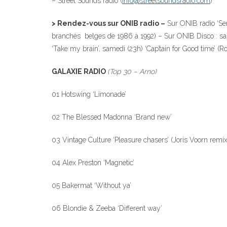
– Street Sounds radio (
info@streetsoundsradio.com
)
> Rendez-vous sur ONIB radio –
Sur ONIB radio ‘Ser
branchés belges de 1986 à 1992) – Sur ONIB Disco : sam
‘Take my brain’, samedi (23h) ‘Cap’tain for Good time’ (
GALAXIE RADIO
(Top 30 – Arno)
01 Hotswing ‘Limonade’
02 The Blessed Madonna ‘Brand new’
03 Vintage Culture ‘Pleasure chasers’ (Joris Voorn remix
04 Alex Preston ‘Magnetic’
05 Bakermat ‘Without ya’
06 Blondie & Zeeba ‘Different way’