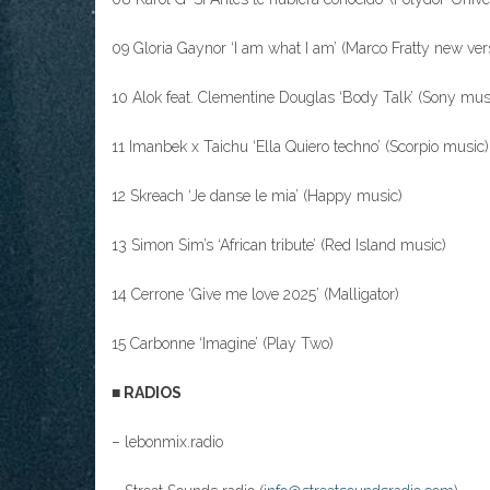
09 Gloria Gaynor ‘I am what I am’ (Marco Fratty new ve
10 Alok feat. Clementine Douglas ‘Body Talk’ (Sony mus
11 Imanbek x Taichu ‘Ella Quiero techno’ (Scorpio music)
12 Skreach ‘Je danse le mia’ (Happy music)
13 Simon Sim’s ‘African tribute’ (Red Island music)
14 Cerrone ‘Give me love 2025’ (Malligator)
15 Carbonne ‘Imagine’ (Play Two)
■ RADIOS
– lebonmix.radio