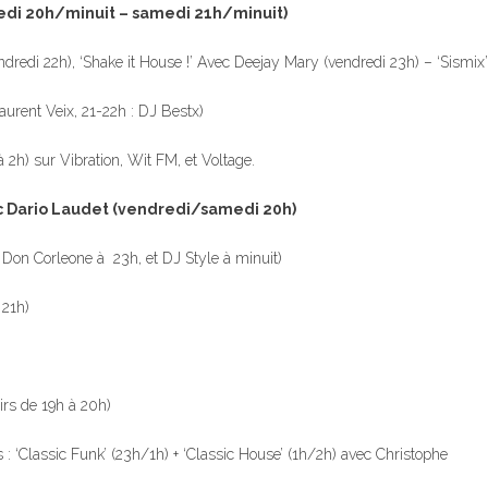
dredi 20h/minuit – samedi 21h/minuit)
endredi 22h), ‘Shake it House !’ Avec Deejay Mary (vendredi 23h) – ‘Sism
aurent Veix, 21-22h : DJ Bestx)
 2h) sur Vibration, Wit FM, et Voltage.
ec Dario Laudet (vendredi/samedi 20h)
Don Corleone à 23h, et DJ Style à minuit)
 21h)
rs de 19h à 20h)
: ‘Classic Funk’ (23h/1h) + ‘Classic House’ (1h/2h) avec Christophe