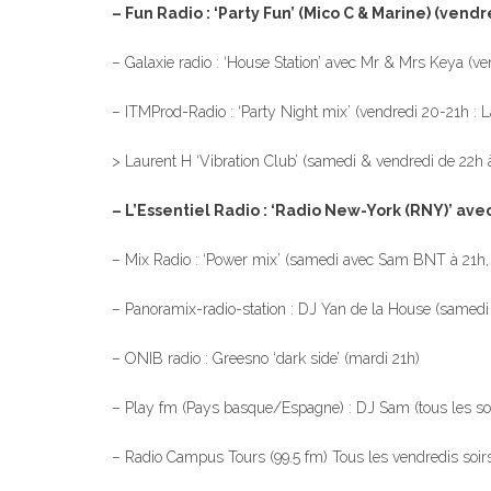
– Fun Radio : ‘Party Fun’ (Mico C & Marine) (ven
– Galaxie radio : ‘House Station’ avec Mr & Mrs Keya (v
– ITMProd-Radio : ‘Party Night mix’ (vendredi 20-21h : L
> Laurent H ‘Vibration Club’ (samedi & vendredi de 22h à
– L’Essentiel Radio : ‘Radio New-York (RNY)’ av
– Mix Radio : ‘Power mix’ (samedi avec Sam BNT à 21h, 
– Panoramix-radio-station : DJ Yan de la House (samedi
– ONIB radio : Greesno ‘dark side’ (mardi 21h)
– Play fm (Pays basque/Espagne) : DJ Sam (tous les soi
– Radio Campus Tours (99.5 fm) Tous les vendredis soirs 