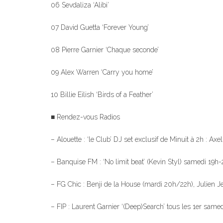
06 Sevdaliza ‘Alibi’
07 David Guetta ‘Forever Young’
08 Pierre Garnier ‘Chaque seconde’
09 Alex Warren ‘Carry you home’
10 Billie Eilish ‘Birds of a Feather’
■ Rendez-vous Radios
– Alouette : ‘le Club’ DJ set exclusif de Minuit à 2h : A
– Banquise FM : ‘No limit beat’ (Kevin Styl) samedi 19h-
– FG Chic : Benji de la House (mardi 20h/22h), Julien J
– FIP : Laurent Garnier ‘(Deep)Search’ tous les 1er sam