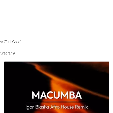
s) (Feel Good)
) (Wagram)