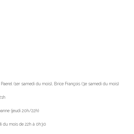
xel Paerel (1er samedi du mois), Brice François (3e samedi du mois)
21h
eanne (jeudi 20h/22h)
edi du mois de 22h à 0h30