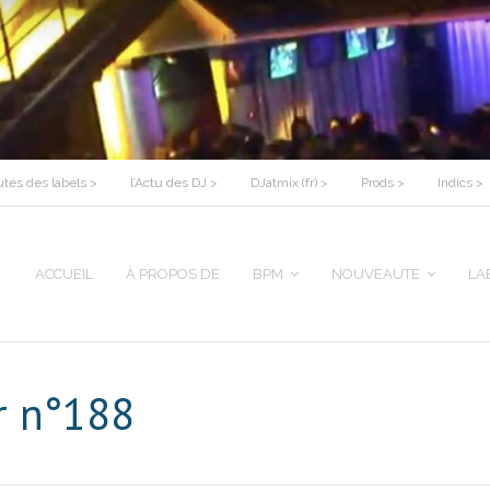
tés des labels >
l’Actu des DJ >
DJatmix (fr) >
Prods >
Indics >
ACCUEIL
À PROPOS DE
BPM
NOUVEAUTE
LA
er n°188