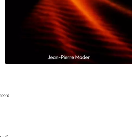
)
moon)
)
rsal)