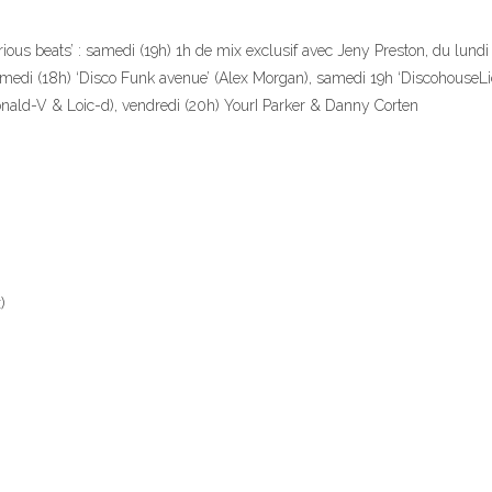
ious beats’ : samedi (19h) 1h de mix exclusif avec Jeny Preston, du lundi 
edi (18h) ‘Disco Funk avenue’ (Alex Morgan), samedi 19h ‘DiscohouseLic
Ronald-V & Loic-d), vendredi (20h) YourI Parker & Danny Corten
)