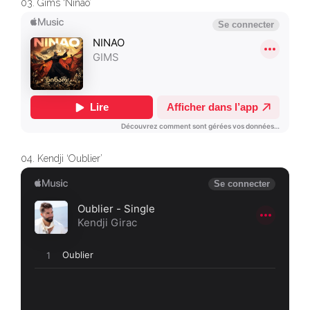
03. Gims ‘Ninao’
04. Kendji ‘Oublier’