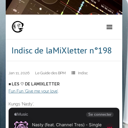
Skip
to
content
Indisc de laMiXletter n°198
Jan 11, 2026
Le Guide des BPM
Indisc
■ LES ♡ DE LAMIXLETTER
Fun Fun ‘Give me your love’,
Kungs ‘Nasty’,