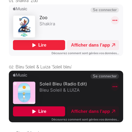
01. Shakira ‘Zoo’
02. Bleu Soleil & Luiza ‘Soleil bleu’