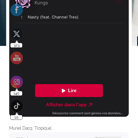
323
140
10
Muriel Dacq ‘Tropique’,