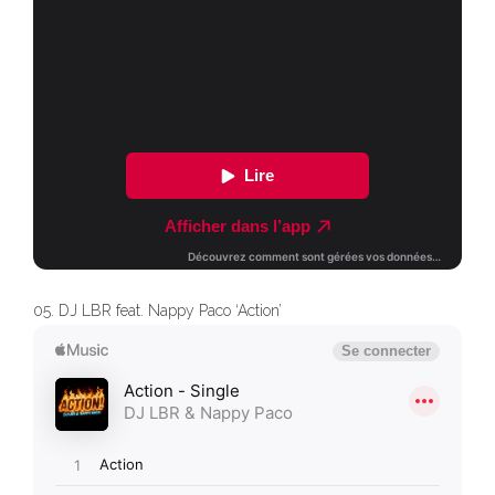
05. DJ LBR feat. Nappy Paco ‘Action’