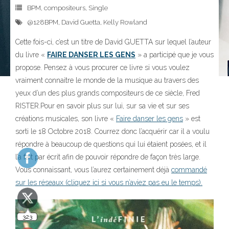
BPM
,
compositeurs
,
Single
@128BPM
,
David Guetta
,
Kelly Rowland
Cette fois-ci, c’est un titre de David GUETTA sur lequel l’auteur
du livre «
FAIRE DANSER LES GENS
» a participé que je vous
propose. Pensez à vous procurer ce livre si vous voulez
vraiment connaitre le monde de la musique au travers des
yeux d’un des plus grands compositeurs de ce siècle, Fred
RISTER.
Pour en savoir plus sur lui, sur sa vie et sur ses
créations musicales, son livre «
Faire danser les gens
» est
sorti le 18 Octobre 2018. Courrez donc l’acquérir car il a voulu
répondre à beaucoup de questions qui lui étaient posées, et il
323
l’a fait par écrit afin de pouvoir répondre de façon très large.
Vous connaissant, vous l’aurez certainement déjà
commandé
sur les réseaux (cliquez ici si vous n’aviez pas eu le temps).
140