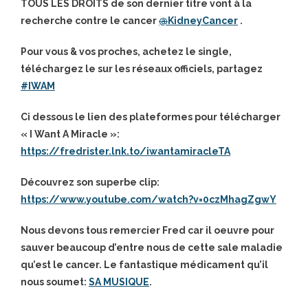
TOUS LES DROITS de son dernier titre vont à la
recherche contre le cancer
@
KidneyCancer
.
Pour vous & vos proches, achetez le single,
téléchargez le sur les réseaux officiels, partagez
#
IWAM
Ci dessous le lien des plateformes pour télécharger
« I Want A Miracle »:
https://fredrister.lnk.to/iwantamiracleTA
Découvrez son superbe clip:
https://www.youtube.com/watch?v=0czMhagZgwY
Nous devons tous remercier Fred car il oeuvre pour
sauver beaucoup d’entre nous de cette sale maladie
qu’est le cancer.
Le fantastique médicament qu’il
nous soumet:
SA MUSIQUE
.