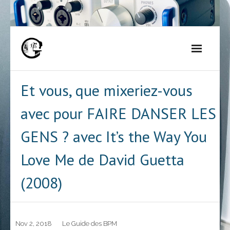
Skip
to
content
Et vous, que mixeriez-vous
avec pour FAIRE DANSER LES
GENS ? avec It’s the Way You
Love Me de David Guetta
(2008)
Nov 2, 2018
Le Guide des BPM