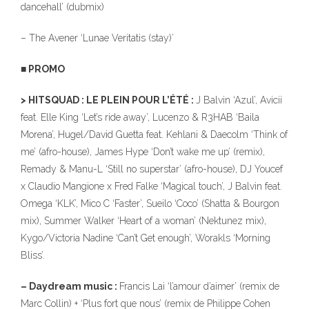
dancehall’ (dubmix)
– The Avener ‘Lunae Veritatis (stay)’
■ PROMO
> HITSQUAD : LE PLEIN POUR L’ÉTÉ :
J Balvin ‘Azul’, Avicii
feat. Elle King ‘Let’s ride away’, Lucenzo & R3HAB ‘Baila
Morena’, Hugel/David Guetta feat. Kehlani & Daecolm ‘Think of
me’ (afro-house), James Hype ‘Don’t wake me up’ (remix),
Remady & Manu-L ‘Still no superstar’ (afro-house), DJ Youcef
x Claudio Mangione x Fred Falke ‘Magical touch’, J Balvin feat.
Omega ‘KLK’, Mico C ‘Faster’, Sueilo ‘Coco’ (Shatta & Bourgon
mix), Summer Walker ‘Heart of a woman’ (Nektunez mix),
Kygo/Victoria Nadine ‘Can’t Get enough’, Worakls ‘Morning
Bliss’.
– Daydream music :
Francis Lai ‘l’amour d’aimer’ (remix de
Marc Collin) + ‘Plus fort que nous’ (remix de Philippe Cohen