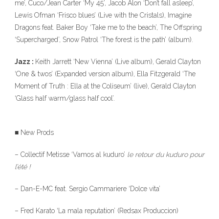
me’, Cuco/Jean Carter ‘My 45’, Jacob Alon ‘Don’t fall asleep’,
Lewis Ofman ‘Frisco blues’ (Live with the Cristals), Imagine
Dragons feat. Baker Boy ‘Take me to the beach’, The Offspring
‘Supercharged’, Snow Patrol ‘The forest is the path’ (album).
Jazz :
Keith Jarrett ‘New Vienna’ (Live album), Gerald Clayton
‘One & twos’ (Expanded version album), Ella Fitzgerald ‘The
Moment of Truth : Ella at the Coliseum’ (live), Gerald Clayton
‘Glass half warm/glass half cool’.
■ New Prods
– Collectif Metisse ‘Vamos al kuduro’
le retour du kuduro pour
l’été !
– Dan-E-MC feat. Sergio Cammariere ‘Dolce vita’
– Fred Karato ‘La mala reputation’ (Redsax Produccion)