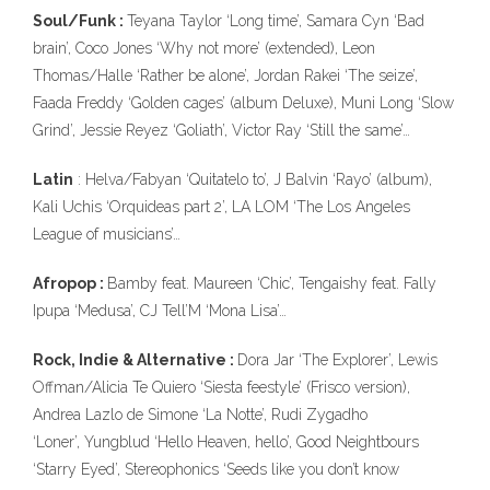
Soul/Funk :
Teyana Taylor ‘Long time’, Samara Cyn ‘Bad
brain’, Coco Jones ‘Why not more’ (extended), Leon
Thomas/Halle ‘Rather be alone’, Jordan Rakei ‘The seize’,
Faada Freddy ‘Golden cages’ (album Deluxe), Muni Long ‘Slow
Grind’, Jessie Reyez ‘Goliath’, Victor Ray ‘Still the same’…
Latin
: Helva/Fabyan ‘Quitatelo to’, J Balvin ‘Rayo’ (album),
Kali Uchis ‘Orquideas part 2’, LA LOM ‘The Los Angeles
League of musicians’…
Afropop :
Bamby feat. Maureen ‘Chic’, Tengaishy feat. Fally
Ipupa ‘Medusa’, CJ Tell’M ‘Mona Lisa’…
Rock, Indie & Alternative :
Dora Jar ‘The Explorer’, Lewis
Offman/Alicia Te Quiero ‘Siesta feestyle’ (Frisco version),
Andrea Lazlo de Simone ‘La Notte’, Rudi Zygadho
‘Loner’, Yungblud ‘Hello Heaven, hello’, Good Neightbours
‘Starry Eyed’, Stereophonics ‘Seeds like you don’t know