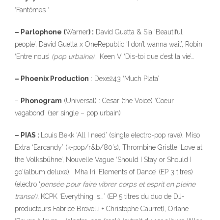
‘Fantômes ‘
– Parlophone (
Warner
) :
David Guetta & Sia ‘Beautiful
people’, David Guetta x OneRepublic ‘I don’t wanna wait’, Robin
‘Entre nous’
(pop urbaine)
, Keen V ‘Dis-toi que c’est la vie’…
– Phoenix Production
: Dexe243 ‘Much Plata’
–
Phonogram
(Universal) : Cesar (the Voice) ‘Coeur
vagabond’ (1er single – pop urbain)
– PIAS :
Louis Bekk ‘All I need’ (single electro-pop rave), Miso
Extra ‘Earcandy’ (k-pop/r&b/80’s), Thrombine Gristle ‘Love at
the Volksbühne’, Nouvelle Vague ‘Should I Stay or Should I
go'(album deluxe), Mha Iri ‘Elements of Dance’ (EP 3 titres)
(electro ‘
pensée pour faire vibrer corps et esprit en
pleine
transe’),
KCPK ‘Everything is…’ (EP 5 titres du duo de DJ-
producteurs Fabrice Brovelli + Christophe Caurret), Orlane