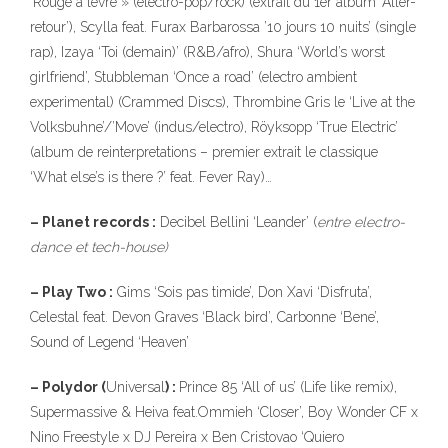
‘Rouge à levre » (electro-pop/rock) (extrait du 1er album ‘Aller-
retour’), Scylla feat. Furax Barbarossa ’10 jours 10 nuits’ (single
rap), Izaya ‘Toi (demain)’ (R&B/afro), Shura ‘World’s worst
girlfriend’, Stubbleman ‘Once a road’ (electro ambient
experimental) (Crammed Discs), Thrombine Gris le ‘Live at the
Volksbuhne’/’Move’ (indus/electro), Röyksopp ‘True Electric’
(album de reinterpretations – premier extrait le classique
‘What else’s is there ?’ feat. Fever Ray)…
– Planet records :
Decibel Bellini ‘Leander’ (
entre electro-
dance et tech-house)
– Play Two :
Gims ‘Sois pas timide’, Don Xavi ‘Disfruta’,
Celestal feat. Devon Graves ‘Black bird’, Carbonne ‘Bene’,
Sound of Legend ‘Heaven’
– Polydor (
Universal
) :
Prince 85 ‘All of us’ (Life like remix),
Supermassive & Heiva feat.Ommieh ‘Closer’, Boy Wonder CF x
Nino Freestyle x DJ Pereira x Ben Cristovao ‘Quiero