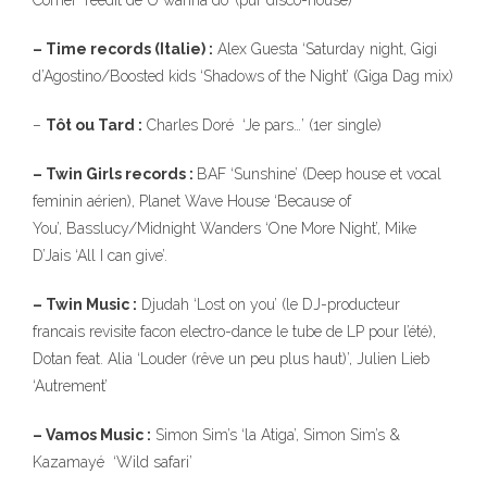
Corner ‘reedit de U wanna do’ (pur disco-house)
– Time records (Italie) :
Alex Guesta ‘Saturday night, Gigi
d’Agostino/Boosted kids ‘Shadows of the Night’ (Giga Dag mix)
–
Tôt ou Tard :
Charles Doré ‘Je pars…’ (1er single)
– Twin Girls records :
BAF ‘Sunshine’ (Deep house et vocal
feminin aérien), Planet Wave House ‘Because of
You’, Basslucy/Midnight Wanders ‘One More Night’, Mike
D’Jais ‘All I can give’.
– Twin Music :
Djudah ‘Lost on you’ (le DJ-producteur
francais revisite facon electro-dance le tube de LP pour l’été),
Dotan feat. Alia ‘Louder (rêve un peu plus haut)’, Julien Lieb
‘Autrement’
– Vamos Music :
Simon Sim’s ‘la Atiga’, Simon Sim’s &
Kazamayé ‘Wild safari’