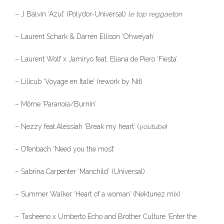
– J Balvin ‘Azul’ (Polydor-Universal)
le
top reggaeton
– Laurent Schark & Darren Ellison ‘Ohweyah’
– Laurent Wolf x Jamiryo feat. Eliana de Piero ‘Fiesta’
– Lilicub ‘Voyage en Italie’ (rework by Nit)
– Môme ‘Paranoia/Burnin’
– Nezzy feat.Alessiah ‘Break my heart’ (
youtube
)
– Ofenbach ‘Need you the most’
– Sabrina Carpenter ‘Manchild’ (Universal)
– Summer Walker ‘Heart of a woman’ (Nektunez mix)
– Tasheeno x Umberto Echo and Brother Culture ‘Enter the