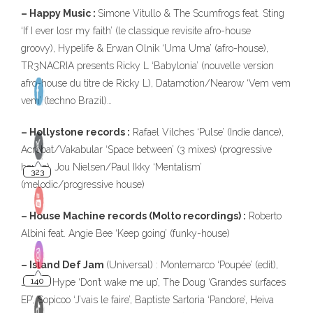
– Happy Music :
Simone Vitullo & The Scumfrogs feat. Sting
‘If I ever losr my faith’ (le classique revisite afro-house
groovy), Hypelife & Erwan Olnik ‘Uma Uma’ (afro-house),
TR3NACRIA presents Ricky L ‘Babylonia’ (nouvelle version
afro-house du titre de Ricky L), Datamotion/Nearow ‘Vem vem
vem’ (techno Brazil)…
– Hollystone records :
Rafael Vilches ‘Pulse’ (Indie dance),
Acrobat/Vakabular ‘Space between’ (3 mixes) (progressive
house), Jou Nielsen/Paul Ikky ‘Mentalism’
(melodic/progressive house)
– House Machine records (Molto recordings) :
Roberto
Albini feat. Angie Bee ‘Keep going’ (funky-house)
– Island Def Jam
(Universal) : Montemarco ‘Poupée’ (edit),
James Hype ‘Don’t wake me up’, The Doug ‘Grandes surfaces
EP’, Sopicoo ‘J’vais le faire’, Baptiste Sartoria ‘Pandore’, Heiva