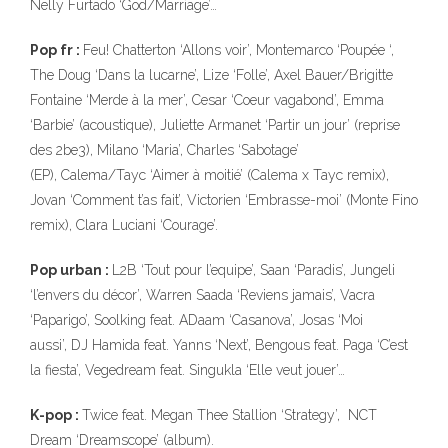
Nelly Furtado ‘God/Marriage’…
Pop fr :
Feu! Chatterton ‘Allons voir’, Montemarco ‘Poupée ‘,
The Doug ‘Dans la lucarne’, Lize ‘Folle’, Axel Bauer/Brigitte
Fontaine ‘Merde à la mer’, Cesar ‘Coeur vagabond’, Emma
‘Barbie’ (acoustique), Juliette Armanet ‘Partir un jour’ (reprise
des 2be3), Milano ‘Maria’, Charles ‘Sabotage’
(EP), Calema/Tayc ‘Aimer à moitié’ (Calema x Tayc remix),
Jovan ‘Comment t’as fait’, Victorien ‘Embrasse-moi’ (Monte Fino
remix), Clara Luciani ‘Courage’.
Pop urban :
L2B ‘Tout pour l’equipe’, Saan ‘Paradis’, Jungeli
‘l’envers du décor’, Warren Saada ‘Reviens jamais’, Vacra
‘Paparigo’, Soolking feat. ADaam ‘Casanova’, Josas ‘Moi
aussi’, DJ Hamida feat. Yanns ‘Next’, Bengous feat. Paga ‘C’est
la fiesta’, Vegedream feat. Singukla ‘Elle veut jouer’…
K-pop :
Twice feat. Megan Thee Stallion ‘Strategy’, NCT
Dream ‘Dreamscope’ (album).