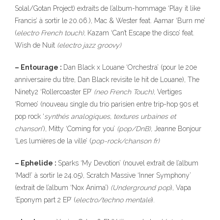
Solal/Gotan Project) extraits de l’album-hommage ‘Play it like
Francis’ à sortir le 20.06.), Mac & Wester feat. Aamar ‘Burn me’
(
electro French touch),
Kazam ‘Can’t Escape the disco’ feat.
Wish de Nuit
(electro jazz groovy)
– Entourage :
Dan Black x Louane ‘Orchestra’ (pour le 20e
anniversaire du titre, Dan Black revisite le hit de Louane), The
Ninety2 ‘Rollercoaster EP’
(neo French Touch),
Vertiges
‘Romeo’ (nouveau single du trio parisien entre trip-hop 90s et
pop rock ‘
synthés
analogiques, textures urbaines et
chanson
‘), Mitty ‘Coming for you’
(pop/DnB),
Jeanne Bonjour
‘Les lumières de la ville’ (
pop-rock/chanson fr)
– Ephelide :
Sparks ‘My Devotion’ (nouvel extrait de l’album
‘Mad!’ à sortir le 24.05), Scratch Massive ‘Inner Symphony’
(extrait de l’album ‘Nox Anima’)
(Underground
pop
), Vapa
‘Eponym part 2 EP’ (
electro/techno
mentale
).