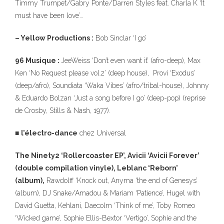
Timmy Trumpet/Gabry Ponte/Darren Styles feat. Charla K ‘It
must have been love’…
– Yellow Productions :
Bob Sinclar ‘I go’
96 Musique :
JeeWeiss ‘Don’t even want it’ (afro-deep), Max
Ken ‘No Request please vol.2’ (deep house), Provi ‘Exodus’
(deep/afro), Soundiata ‘Waka Vibes’ (afro/tribal-house), Johnny
& Eduardo Bolzan ‘Just a song before I go’ (deep-pop) (reprise
de Crosby, Stills & Nash, 1977).
■
l’électro-dance
chez Universal
The Ninety2 ‘Rollercoaster EP’, Avicii ‘Avicii Forever’
(double compilation vinyle), Leblanc ‘Reborn’
(album),
Rawdolff ‘Knock out, Anyma ‘the end of Genesys’
(album), DJ Snake/Amadou & Mariam ‘Patience’, Hugel with
David Guetta, Kehlani, Daecolm ‘Think of me’, Toby Romeo
‘Wicked game’, Sophie Ellis-Bextor ‘Vertigo’, Sophie and the