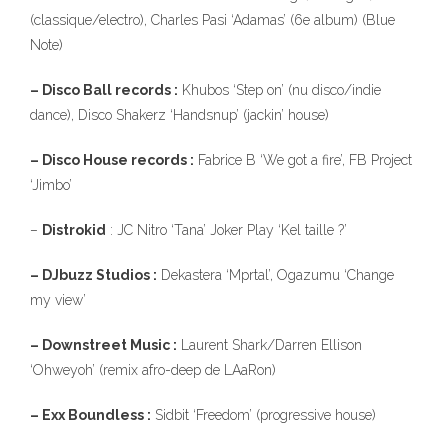
10
(classique/electro), Charles Pasi ‘Adamas’ (6e album) (Blue
Note)
– Disco Ball records :
Khubos ‘Step on’ (nu disco/indie
dance), Disco Shakerz ‘Handsnup’ (jackin’ house)
– Disco House records :
Fabrice B ‘We got a fire’, FB Project
‘Jimbo’
–
Distrokid
: JC Nitro ‘Tana’ Joker Play ‘Kel taille ?’
– DJbuzz Studios :
Dekastera ‘Mprtal’, Ogazumu ‘Change
my view’
– Downstreet Music :
Laurent Shark/Darren Ellison
‘Ohweyoh’ (remix afro-deep de LAaRon)
– Exx Boundless :
Sidbit ‘Freedom’ (progressive house)