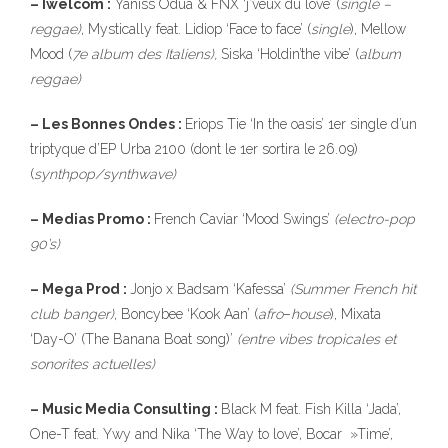
– Iwelcom :
Yaniss Odua & FNX ‘j’veux du love’ (
single –
reggae)
, Mystically feat. Lidiop ‘Face to face’ (
single
), Mellow
Mood (
7e album des Italiens),
Siska ‘Holdin’the vibe’ (
album
reggae)
– Les Bonnes Ondes :
Eriops Tie ‘In the oasis’ 1er single d’un
triptyque d’EP Urba 2100 (dont le 1er sortira le 26.09)
(
synthpop/synthwave)
– Medias Promo :
French Caviar ‘Mood Swings’
(electro-pop
90’s)
– Mega Prod :
Jonjo x Badsam ‘Kafessa’
(Summer French hit
club banger)
, Boncybee ‘Kook Aan’ (
afro
–
house
), Mixata
‘Day-O’ (The Banana Boat song)’
(entre vibes tropicales et
sonorites actuelles)
– Music Media Consulting :
Black M feat. Fish Killa ‘Jada’,
One-T feat. Ywy and Nika ‘The Way to love’, Bocar »Time’,