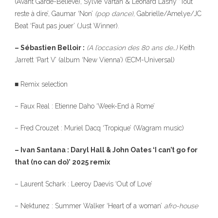
(Avant Garde-Believe), Sylvie Vartan & Leonard Lasny ‘Tout
reste à dire’, Gaumar ‘Non’
(pop dance),
Gabrielle/Amelye/JC
Beat ‘Faut pas jouer’ (Just Winner).
– Sébastien Belloir :
(A l’occasion des 80 ans de…)
Keith
Jarrett ‘Part V’ (album ‘New Vienna’) (ECM-Universal)
■ Remix selection
– Faux Real : Etienne Daho ‘Week-End à Rome’
– Fred Crouzet : Muriel Dacq ‘Tropique’ (Wagram music)
– Ivan Santana : Daryl Hall & John Oates ‘I can’t go for
that (no can do)’ 2025 remix
– Laurent Schark : Leeroy Daevis ‘Out of Love’
– Nektunez : Summer Walker ‘Heart of a woman’
afro-house