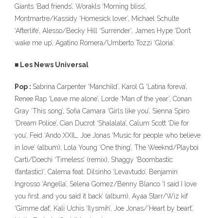
Giants ‘Bad friends’, Worakls ‘Morning bliss’,
Montmartre/Kassidy ‘Homesick lover’, Michael Schulte
‘Afterlife’, Alesso/Becky Hill ‘Surrender’, James Hype ‘Don’t
wake me up’, Agatino Romera/Umberto Tozzi ‘Gloria’.
■ Les News Universal
Pop :
Sabrina Carpenter ‘Manchild’, Karol G ‘Latina foreva’,
Renee Rap ‘Leave me alone’, Lorde ‘Man of the year’, Conan
Gray ‘This song’, Sofia Camara ‘Girls like you’, Sienna Spiro
‘Dream Police’, Cian Ducrot ‘Shalalala’, Calum Scott ‘Die for
you’, Feid ‘Ando XXIL, Joe Jonas ‘Music for people who believe
in love’ (album), Lola Young ‘One thing’, The Weeknd/Playboi
Carti/Doechi ‘Timeless’ (remix), Shaggy ‘Boombastic
(fantastic)’, Calema feat. Dilsinho ‘Levavtudo’, Benjamin
Ingrosso ‘Angella’, Selena Gomez/Benny Blanco ‘I said I love
you first…and you said it back’ (album), Ayaa Starr/Wiz kif
‘Gimme dat’, Kali Uchis ‘Ilysmih’, Joe Jonas/’Heart by beart’,