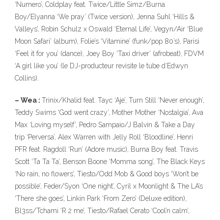
‘Numero’, Coldplay feat. Twice/Little Simz/Burna
Boy/Elyanna ‘We pray’ (Twice version), Jenna Suhl ‘Hills &
Valleys’, Robin Schulz x Oswald ‘Eternal Life’, Vegyn/Air ‘Blue
Moon Safari’ (album), Folie’s ‘Vitamine’ (funk/pop 80’s), Parisi
‘Feel it for you’ (dance), Joey Boy ‘Taxi driver’ (afrobeat), FDVM
‘A girl like you’ (le DJ-producteur revisite le tube d’Edwyn
Collins).
– Wea :
Trinix/Khalid feat. Tayc ‘Aje’, Turn Still ‘Never enough’,
Teddy Swims ‘God went crazy’, Mother Mother ‘Nostalgia’, Ava
Max ‘Loving myself’, Pedro Sampaio/J Balvin & Take a Day
trip ‘Perversa’, Alex Warren with Jelly Roll ‘Bloodline’, Henri
PFR feat. Ragdoll ‘Run’ (Adore music), Burna Boy feat. Travis
Scott ‘Ta Ta Ta’, Benson Boone ‘Momma song’, The Black Keys
‘No rain, no flowers’, Tiesto/Odd Mob & Good boys ‘Won’t be
possible’, Feder/Syon ‘One night’, Cyril x Moonlight & The LA’s
‘There she goes’, Linkin Park ‘From Zero’ (Deluxe edition),
Bl3ss/Tchami ‘R 2 me’, Tiesto/Rafael Cerato ‘Cool’n calm’,