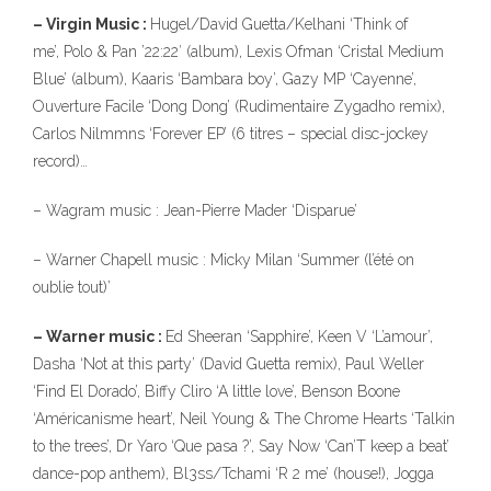
– Virgin Music :
Hugel/David Guetta/Kelhani ‘Think of
me’, Polo & Pan ’22:22′ (album), Lexis Ofman ‘Cristal Medium
Blue’ (album), Kaaris ‘Bambara boy’, Gazy MP ‘Cayenne’,
Ouverture Facile ‘Dong Dong’ (Rudimentaire Zygadho remix),
Carlos Nilmmns ‘Forever EP’ (6 titres – special disc-jockey
record)…
– Wagram music : Jean-Pierre Mader ‘Disparue’
– Warner Chapell music : Micky Milan ‘Summer (l’été on
oublie tout)’
– Warner music :
Ed Sheeran ‘Sapphire’, Keen V ‘L’amour’,
Dasha ‘Not at this party’ (David Guetta remix), Paul Weller
‘Find El Dorado’, Biffy Cliro ‘A little love’, Benson Boone
‘Américanisme heart’, Neil Young & The Chrome Hearts ‘Talkin
to the trees’, Dr Yaro ‘Que pasa ?’, Say Now ‘Can’T keep a beat’
dance-pop anthem), Bl3ss/Tchami ‘R 2 me’ (house!), Jogga