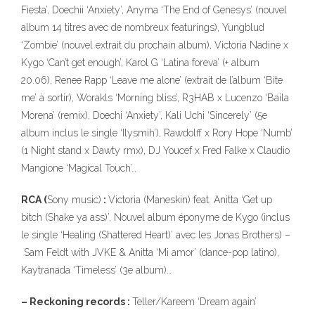
Fiesta’, Doechii ‘Anxiety’, Anyma ‘The End of Genesys’ (nouvel
album 14 titres avec de nombreux featurings), Yungblud
‘Zombie’ (nouvel extrait du prochain album), Victoria Nadine x
Kygo ‘Can’t get enough’, Karol G ‘Latina foreva’ (+ album
20.06), Renee Rapp ‘Leave me alone’ (extrait de l’album ‘Bite
me’ à sortir), Worakls ‘Morning bliss’, R3HAB x Lucenzo ‘Baila
Morena’ (remix), Doechi ‘Anxiety’, Kali Uchi ‘Sincerely’ (5e
album inclus le single ‘Ilysmih’), Rawdolff x Rory Hope ‘Numb’
(1 Night stand x Dawty rmx), DJ Youcef x Fred Falke x Claudio
Mangione ‘Magical Touch’…
RCA (
Sony music)
:
Victoria (Maneskin) feat. Anitta ‘Get up
bitch (Shake ya ass)’, Nouvel album éponyme de Kygo (inclus
le single ‘Healing (Shattered Heart)’ avec les Jonas Brothers) –
Sam Feldt with JVKE & Anitta ‘Mi amor’ (dance-pop latino),
Kaytranada ‘Timeless’ (3e album)…
– Reckoning records :
Teller/Kareem ‘Dream again’