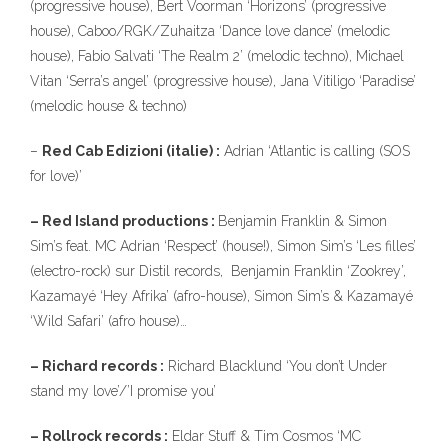
(progressive house), Bert Voorman ‘Horizons’ (progressive
house), Caboo/RGK/Zuhaitza ‘Dance love dance’ (melodic
house), Fabio Salvati ‘The Realm 2’ (melodic techno), Michael
Vitan ‘Serra’s angel’ (progressive house), Jana Vitiligo ‘Paradise’
(melodic house & techno)
–
Red Cab Edizioni (italie) :
Adrian ‘Atlantic is calling (SOS
for love)’
– Red Island productions :
Benjamin Franklin & Simon
Sim’s feat. MC Adrian ‘Respect’ (house!), Simon Sim’s ‘Les filles’
(electro-rock) sur Distil records, Benjamin Franklin ‘Zookrey’,
Kazamayé ‘Hey Afrika’ (afro-house), Simon Sim’s & Kazamayé
‘Wild Safari’ (afro house)…
– Richard records :
Richard Blacklund ‘You don’t Under
stand my love’/’I promise you’
– Rollrock records :
Eldar Stuff & Tim Cosmos ‘MC