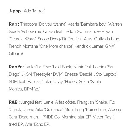
J-pop :
Ado ‘Mirror’
Rap :
Theodora ‘Do you wanna’, Kaaris ‘Bambara boy’, Warren
Saada ‘Follow me’, Quavo feat. Teddh Swims/Luke Bryan
‘Georgia Ways’, Snoop Dogg/Dr Dre feat. Alus ‘Outta da blue’,
French Montana ‘One More chance’, Kendrick Lamar ‘GNX’
(album).
Rap fr :
Lyele/La Fève ‘Laid Back’, Nahir feat. Lacrim ‘San
Diego’, JKSN ‘Freestyler DVM’, Enesse ‘Desolé ‘, Sto ‘Laptop’,
SDM feat. Hamza ‘Toka’, Usky ‘Hades’, Sokra ‘Santa
Monica’, BPM ’21’.
R&B :
Jungeli feat. Lenie ‘A tes côtés’, Franglish ‘Shake’, Flo
‘Check’, Jhene Aiko ‘Guidance’, Muni Long ‘Ruined me’, Alessia
Cara ‘Dead man’, IPNDE Go ‘Morning star EP’, Victor Ray ‘I
tried EP’, Affa ‘Echo EP’.