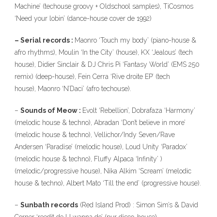
Machine’ (techouse groovy + Oldschool samples), TiCosmos
‘Need your lobin’ (dance-house cover de 1992)
– Serial records :
Maonro ‘Touch my body’ (piano-house &
afro rhythms), Moulin ‘In the City’ (house), KX ‘Jealous’ (tech
house), Didier Sinclair & DJ Chris Pi ‘Fantasy World’ (EMS 250
remix) (deep-house), Fein Cerra ‘Rive droite EP’ (tech
house), Maonro ‘N’Daci’ (afro techouse).
–
Sounds of Meow :
Evolt ‘Rebellion’, Dobrafaza ‘Harmony’
(melodic house & techno), Abradan ‘Don’t believe in more’
(melodic house & techno), Vellichor/Indy Seven/Rave
Andersen ‘Paradise’ (melodic house), Loud Unity ‘Paradox’
(melodic house & techno), Fluffy Alpaca ‘Infinity’ )
(melodic/progressive house), Nika Alkim ‘Scream’ (melodic
house & techno), Albert Mato ‘Till the end’ (progressive house).
–
Sunbath records
(Red Island Prod) : Simon Sim’s & David