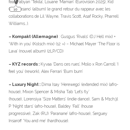
feat. Fabyan ‘Tekila’, Louane ‘Maman’ (Eurovision 2025), Kid
Cudi ‘Insano’ (album) le grand retour du rappeur avec les
collaborations de Lil Wayne, Travis Scott, Asaf Rocky, Pharrell
Williams…).
– Kompakt (Allemagne)
: Gusgus ‘Rivals’ (DJ Hell mix) +
‘With in you’ (Kolsch mix) (12 ») – Michael Mayer ‘The Floor is
Lava’ (nouvel album) (2LP/CD)
– KYZ records :
Kyvaa ‘Dans ces rues’, Molio x Ron Carroll ‘I
feel you’ (rework), Alex Ferrari ‘Bum bum’
– Luxury Night :
Dima Isay ‘Herewego’ (extended mix) (afro-
house), Mixon Spencer & Misha Tab ‘Let’s fly’
(house), Lorensiya ‘Size Matters’ (indie dance), Sam & M1ch3l
P ‘Night stars’ (afro-house), Baldey ‘Fall’ (house
progressive), Zak (RU) ‘Paranane’ (afro-house), Serguey
Insaroff ‘You and me’ (hardhouse).