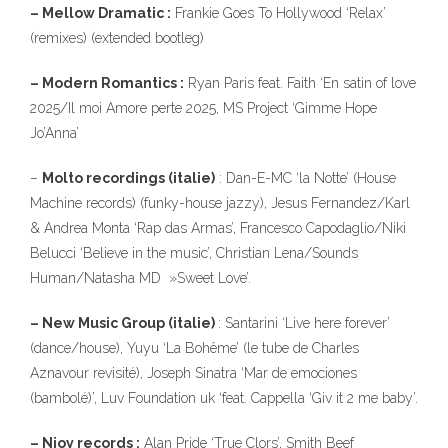
– Mellow Dramatic :
Frankie Goes To Hollywood ‘Relax’
(remixes) (extended bootleg)
– Modern Romantics :
Ryan Paris feat. Faith ‘En satin of love
2025/Il moi Amore perte 2025, MS Project ‘Gimme Hope
Jo’Anna’
–
Molto recordings (italie)
: Dan-E-MC ‘la Notte’ (House
Machine records) (funky-house jazzy), Jesus Fernandez/Karl
& Andrea Monta ‘Rap das Armas’, Francesco Capodaglio/Niki
Belucci ‘Believe in the music’, Christian Lena/Sounds
Human/Natasha MD »Sweet Love’.
– New Music Group (italie)
: Santarini ‘Live here forever’
(dance/house), Yuyu ‘La Bohême’ (le tube de Charles
Aznavour revisité), Joseph Sinatra ‘Mar de emociones
(bambolé)’, Luv Foundation uk ‘feat. Cappella ‘Giv it 2 me baby’.
– Njoy records :
Alan Pride ‘True Clors’, Smith Beef