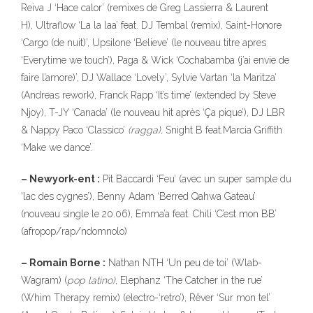
Reiva J ‘Hace calor’ (remixes de Greg Lassierra & Laurent
H), Ultraflow ‘La la laa’ feat. DJ Tembal (remix), Saint-Honore
‘Cargo (de nuit)’, Upsilone ‘Believe’ (le nouveau titre apres
‘Everytime we touch’), Paga & Wick ‘Cochabamba (j’ai envie de
faire l’amore)’, DJ Wallace ‘Lovely’, Sylvie Vartan ‘la Maritza’
(Andreas rework), Franck Rapp ‘It’s time’ (extended by Steve
Njoy), T-JY ‘Canada’ (le nouveau hit après ‘Ça pique’), DJ LBR
& Nappy Paco ‘Classico’
(ragga),
Snight B feat.Marcia Griffith
‘Make we dance’.
– Newyork-ent :
Pit Baccardi ‘Feu’ (avec un super sample du
‘lac des cygnes’), Benny Adam ‘Berred Qahwa Gateau’
(nouveau single le 20.06), Emma’a feat. Chili ‘C’est mon BB’
(afropop/rap/ndomnolo)
– Romain Borne :
Nathan NTH ‘Un peu de toi’ (Wlab-
Wagram) (
pop latino)
, Elephanz ‘The Catcher in the rue’
(Whim Therapy remix) (electro-‘retro’), Rêver ‘Sur mon tel’