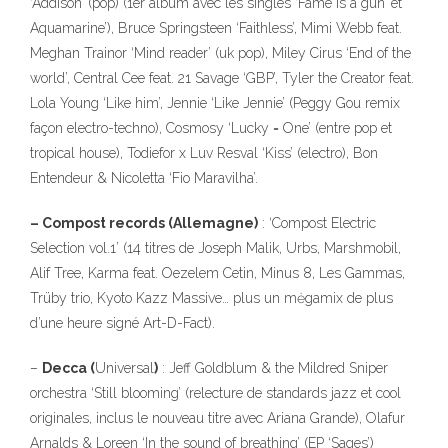
‘Addison’ (pop) (1er album avec les singles ‘Fame is a gun’ et
Aquamarine’), Bruce Springsteen ‘Faithless’, Mimi Webb feat.
Meghan Trainor ‘Mind reader’ (uk pop), Miley Cirus ‘End of the
world’, Central Cee feat. 21 Savage ‘GBP’, Tyler the Creator feat.
Lola Young ‘Like him’, Jennie ‘Like Jennie’ (Peggy Gou remix
façon electro-techno), Cosmosy ‘Lucky = One’ (entre pop et
tropical house), Todiefor x Luv Resval ‘Kiss’ (electro), Bon
Entendeur & Nicoletta ‘Fio Maravilha’.
– Compost records (Allemagne)
: ‘Compost Electric
323
Selection vol.1’ (14 titres de Joseph Malik, Urbs, Marshmobil,
Alif Tree, Karma feat. Oezelem Cetin, Minus 8, Les Gammas,
Trüby trio, Kyoto Kazz Massive… plus un mėgamix de plus
d’une heure signé Art-D-Fact).
–
Decca (
Universal
)
: Jeff Goldblum & the Mildred Sniper
140
orchestra ‘Still blooming’ (relecture de standards jazz et cool
originales, inclus le nouveau titre avec Ariana Grande), Olafur
Arnalds & Loreen ‘In the sound of breathing’ (EP ‘Sages’)