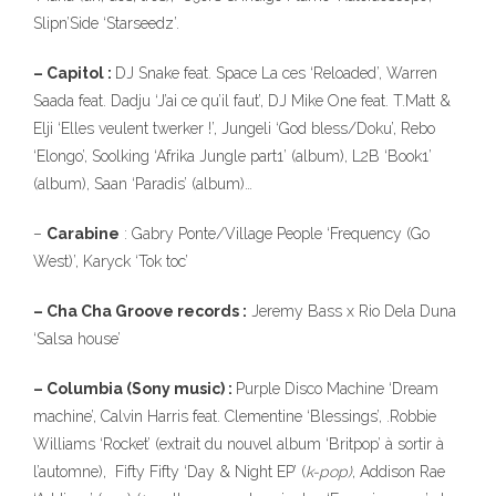
Slipn’Side ‘Starseedz’.
– Capitol :
DJ Snake feat. Space La ces ‘Reloaded’, Warren
Saada feat. Dadju ‘J’ai ce qu’il faut’, DJ Mike One feat. T.Matt &
Elji ‘Elles veulent twerker !’, Jungeli ‘God bless/Doku’, Rebo
‘Elongo’, Soolking ‘Afrika Jungle part1’ (album), L2B ‘Book1’
(album), Saan ‘Paradis’ (album)…
–
Carabine
: Gabry Ponte/Village People ‘Frequency (Go
West)’, Karyck ‘Tok toc’
– Cha Cha Groove records :
Jeremy Bass x Rio Dela Duna
‘Salsa house’
– Columbia (Sony music) :
Purple Disco Machine ‘Dream
machine’, Calvin Harris feat. Clementine ‘Blessings’, .Robbie
Williams ‘Rocket’ (extrait du nouvel album ‘Britpop’ à sortir à
l’automne), Fifty Fifty ‘Day & Night EP’ (
k-pop)
, Addison Rae