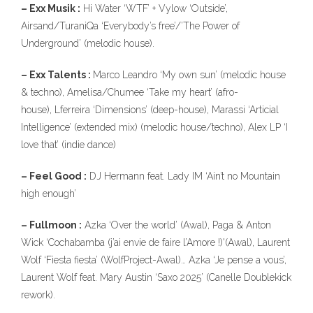
– Exx Musik :
Hi Water ‘WTF’ + Vylow ‘Outside’,
Airsand/TuraniQa ‘Everybody’s free’/’The Power of
Underground’ (melodic house).
– Exx Talents :
Marco Leandro ‘My own sun’ (melodic house
& techno), Amelisa/Chumee ‘Take my heart’ (afro-
house), Lferreira ‘Dimensions’ (deep-house), Marassi ‘Articial
Intelligence’ (extended mix) (melodic house/techno), Alex LP ‘I
love that’ (indie dance)
– Feel Good :
DJ Hermann feat. Lady IM ‘Ain’t no Mountain
high enough’
– Fullmoon :
Azka ‘Over the world’ (Awal), Paga & Anton
Wick ‘Cochabamba (j’ai envie de faire l’Amore !)'(Awal), Laurent
Wolf ‘Fiesta fiesta’ (WolfProject-Awal)… Azka ‘Je pense a vous’,
Laurent Wolf feat. Mary Austin ‘Saxo 2025’ (Canelle Doublekick
rework).