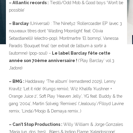
– Atlantic records :
Tiestö/Odd Mob & Good boys ‘Won’t be
possible’
– Barclay
(Universal) : The Ninety2 ‘Rollercoaster EP’ (avec 3
nouveaux titres dont ‘Wasting Moonlight’ feat. Olivia
Sebastianelli) (electro-pop), Montmartre ‘El bomnp’, Vanessa
Paradis ‘Bouquet final’ (1er extrait de l’album à sortir à
l’automne) (pop-soul) –
Le label Barclay fête cette
année son 70ème anniversaire !
(‘Play Barclay’ vol.3
J’adore)
– BMG :
Haddaway ‘The album’ (remastered 2025), Lenny
Kravitz ‘Let it ride’ (Kungs remix), Wiz Khalifa ‘Kushner +
Orange Juice 2’, Soft Play ‘Heaven Jelly’, YG feat. Buddy & the
gang ‘2004’, Martin Solveig ‘Remixes’ (‘Jealousy’/Flloyd Lavine
remix, ‘Linda’/Moojo & Demaya remix…)
– Can’t Stop Productions :
Willy William & Jorge Gonzales
‘Maria (un, dos, tres), 89ers & Indigo Flame ‘Kaleidoscope’,