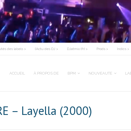
tés des labels >
l’Actu des DJ >
DJatmix (fr) >
Prods >
Indics >
ACCUEIL
À PROPOS DE
BPM
NOUVEAUTE
LA
E – Layella (2000)