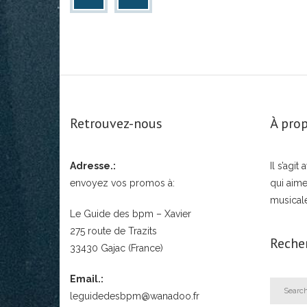
Retrouvez-nous
À prop
Adresse.:
Il s’agi
envoyez vos promos à:
qui aime
musical
Le Guide des bpm – Xavier
275 route de Trazits
Reche
33430 Gajac (France)
Email.:
leguidedesbpm@wanadoo.fr