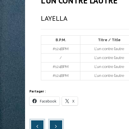
L’UN CONTRE L’AUTRE
LAYELLA
B.P.M.
Titre / Title
#124BPM
L’un contre l’autre
/
L’un contre l’autre
#124BPM
L’un contre l’autre
#124BPM
L’un contre l’autre
Partager :
Facebook
X