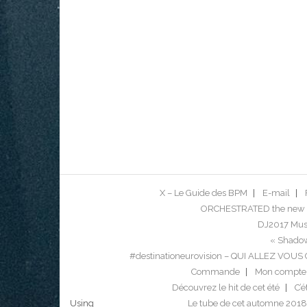
X – Le Guide des BPM
E-mail
ORCHESTRATED the new 
DJ2017 Musi
« Shadow
#destinationeurovision – QUI ALLEZ VO
Commande
Mon compte
Découvrez le hit de cet été
C’é
Using
Le tube de cet automne 2018