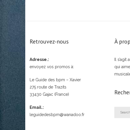
Retrouvez-nous
À prop
Adresse.:
Il s’agi
envoyez vos promos à:
qui aime
musical
Le Guide des bpm – Xavier
275 route de Trazits
Reche
33430 Gajac (France)
Email.:
leguidedesbpm@wanadoo.fr