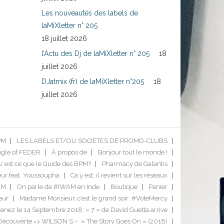
Les nouveautés des labels de
laMiXletter n° 205
18 juillet 2026
l’Actu des Dj de laMiXletter n° 205
18
juillet 2026
DJatmix (fr) de laMiXletter n°205
18
juillet 2026
PM
LES LABELS ET/OU SOCIETES DE PROMO-CLUBS
ngle of FEDER
À propos de
Bonjour tout le monde !
’ est ce que le Guide des BPM?
Pharmacy de Galantis
ur feat. Youssoupha
Ca y est, il revient sur les réseaux
AM
On parle de #IWAM en Inde
Boutique
Panier
eur
Madame Monsieur, c’est le grand soir: #VoteMercy
enez le 14 Septembre 2018: « 7 » de David Guetta arrive
Découverte => WILSON S – » The Story Goes On » (2018)