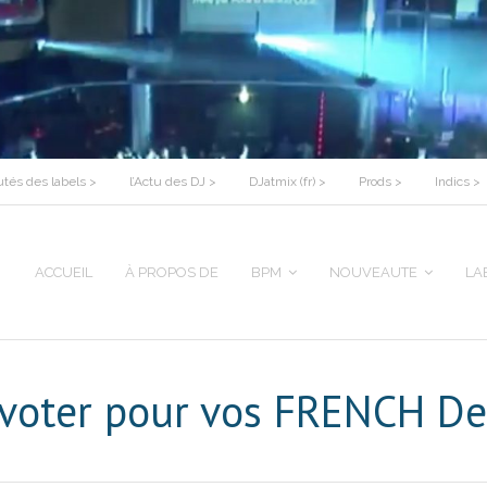
tés des labels >
l’Actu des DJ >
DJatmix (fr) >
Prods >
Indics >
ACCUEIL
À PROPOS DE
BPM
NOUVEAUTE
LA
 voter pour vos FRENCH De