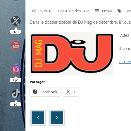
323
Déc 28, 2015
Le Guide des BPM
News
Dee
Dans le dossier spécial de DJ Mag de décembre, il vous 
Votez 
Il vou
140
http:/
10
Partager :
Facebook
X