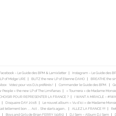
Facebook – Le Guide des BPM & Lamixletter
Instagram – Le Guide des B
LP of Midge URE
BLITZ the new LP of Etienne DAHO
BREATHE the si
box : Votez pour vos DJs préférés !
Commander le Guide des BPM.
Qu
 People » the new LP of The Limiñanas
« Tournera » de Madame Monsie
US CHOISIR POUR REPRESENTER LA FRANCE ?
I WANT A MIRACLE – #IW
Disquaire DAY 2018
Le nouvel album « Vu d’ici » de Madame Monsi
tait tellement bon ….. Act … She starts again…
ALLEZ LA FRANCE !!!!
Ret
Boys and Girls de Brian FERRY (1985)
DJ Sem – Album DJ Sem