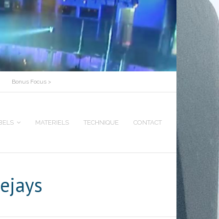
Bonus Focus >
BELS
MATERIELS
TECHNIQUE
CONTACT
ejays