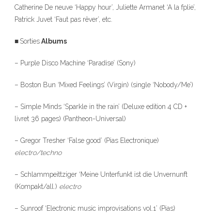
Catherine De neuve ‘Happy hour’, Juliette Armanet ‘A la fplie’,
Patrick Juvet ‘Faut pas rêver’, etc.
■
Sorties
Albums
– Purple Disco Machine ‘Paradise’ (Sony)
– Boston Bun ‘Mixed Feelings’ (Virgin) (single ‘Nobody/Me’)
– Simple Minds ‘Sparkle in the rain’ (Deluxe edition 4 CD +
livret 36 pages) (Pantheon-Universal)
– Gregor Tresher ‘False good’ (Pias Electronique)
electro/techno
– Schlammpeittziger ‘Meine Unterfunkt ist die Unvernunft
(Kompakt/all.)
electro
– Sunroof ‘Electronic music improvisations vol.1’ (Pias)