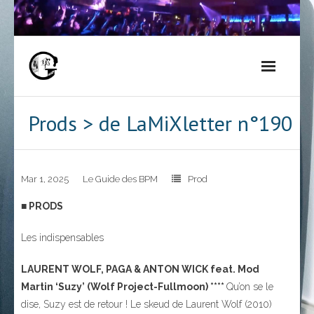
Skip
to
content
Prods > de LaMiXletter n°190
Mar 1, 2025
Le Guide des BPM
Prod
■ PRODS
Les indispensables
LAURENT WOLF, PAGA & ANTON WICK feat. Mod
Martin ‘Suzy’ (Wolf Project-Fullmoon) ****
Qu’on se le
dise, Suzy est de retour ! Le skeud de Laurent Wolf (2010)