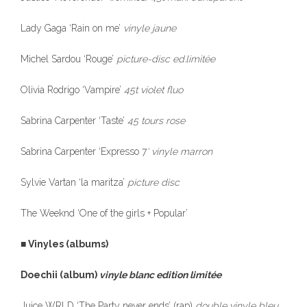
Lady Gaga ‘Rain on me’
vinyle jaune
Michel Sardou ‘Rouge’
picture-disc ed.limitée
Olivia Rodrigo ‘Vampire’
45t violet fluo
Sabrina Carpenter ‘Taste’
45 tours rose
Sabrina Carpenter ‘Expresso 7
‘ vinyle marron
Sylvie Vartan ‘la maritza’
picture disc
The Weeknd ‘One of the girls + Popular’
■ Vinyles (albums)
Doechii (album)
vinyle blanc edition limitée
Juice WRLD ‘The Party never ends’ (rap)
double vinyle bleu