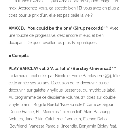
**
La trance d’Amax DJ (aka Amato Calabrese) déménage …un
max. Accrochez-vous, ça speede bien ! Et vous avez en plus 2
titres pour le prix d’un, elle est pas belle la vie ?
AMAX DJ ‘You could be the one’ (Sirup records) ***
Avec
une touche de progressive, c’est encore mieux, et bien
décapant. De quoi reveiller les plus lymphatiques.
■ Compils
PLAY BARCLAY vol.2 ‘A la folie’ (Barclay-Universal) ***
Le fameux label créé par Nicole et Eddie Barclay en 1954, fête
cette année ses 70 ans. L’occasion de re-decouvrir, ou de
découvrir, sur galette vinylique, l’essentiel du mythique label.
Au programme de ce deuxième volume, 23 titres sur double
vinyle blanc : Brigitte Bardot ‘Nue au soleil’, Carte de Séjour
‘Douce France’, Elli Medeiros ‘Toi mon toit’, Alain Bashung
‘Volutes’, Jane Bikin ‘Catch me if you can’, Etienne Daho
‘Boyfriend’, Vanessa Paradis ‘l’incendie’, Benjamin Biolay feat.