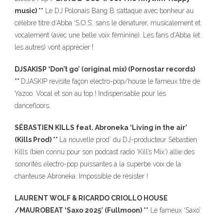
music) **
Le DJ Polonais Bang B s’attaque avec bonheur au
célèbre titre d’Abba ‘S.O.S’, sans le dénaturer, musicalement et
vocalement (avec une belle voix féminine). Les fans d’Abba (et
les autres) vont apprécier !
DJSAKISP ‘Don’t go’ (original mix) (Pornostar records)
**
DJASKIP revisite façon electro-pop/house le fameux titre de
Yazoo. Vocal et son au top ! Indispensable pour les
dancefloors.
SÉBASTIEN KILLS feat. Abroneka ‘Living in the air’
(Kills Prod) **
La nouvelle prod’ du DJ-producteur Sébastien
Kills (bien connu pour son podcast radio ‘Kill’s Mix’) allie des
sonorités ėlectro-pop puissantes à la superbe voix de la
chanteuse Abroneka. Impossible de résister !
LAURENT WOLF & RICARDO CRIOLLO HOUSE
/MAUROBEAT ‘Saxo 2025’ (Fullmoon) **
Le fameux ‘Saxo’