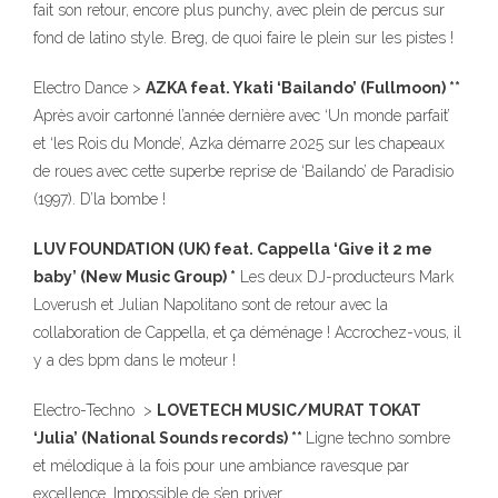
fait son retour, encore plus punchy, avec plein de percus sur
fond de latino style. Breg, de quoi faire le plein sur les pistes !
Electro Dance >
AZKA feat. Ykati ‘Bailando’ (Fullmoon) **
Après avoir cartonné l’année dernière avec ‘Un monde parfait’
et ‘les Rois du Monde’, Azka démarre 2025 sur les chapeaux
de roues avec cette superbe reprise de ‘Bailando’ de Paradisio
(1997). D’la bombe !
LUV FOUNDATION (UK) feat. Cappella ‘Give it 2 me
baby’ (New Music Group) *
Les deux DJ-producteurs Mark
Loverush et Julian Napolitano sont de retour avec la
collaboration de Cappella, et ça déménage ! Accrochez-vous, il
y a des bpm dans le moteur !
Electro-Techno >
LOVETECH MUSIC/MURAT TOKAT
‘Julia’ (National Sounds records) **
Ligne techno sombre
et mélodique à la fois pour une ambiance ravesque par
excellence. Impossible de s’en priver.