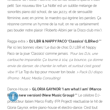
petit. Son nouveau titre ‘La Notte’ est un subtile mélange de
sonorités piano old school, de sax jazzy, et de sensualité
féminine, avec en prime, le maestro qui égrène les paroles. Ça
résonne comme un hymne de la nuit, on ne va certainement
pas bouder notre plaisir (‘Roberto Albini per la Disco club mix’).
Ragga extra >
DJ LBR & NAPPY PACO ‘Classico’ (LBRec) **
323
Par ici les bonnes vibes ! Le duo de choc DJ LBR et Nappy
Paco se la joue ‘Classico’ comme jamais.
‘Pour les DJs, une
cartouche imparable. Ça tourne à 104, ça bounce, ça donne
envie de danser, de chanter le refrain, et surtout c’est good
vibe !!!’
Le Top du top pour mouver ton boule.
> Pack DJ dispo.
(Promo : Music Media Consulting)
140
Dance-House >
GLORIA GAYNOR ‘I am what I am’ (Marco
Fratty new version) (New Music Group) **
Le célèbre DJ-
producteur italien Marco Fratty (FPI Project) réactualise le hit de
10
Gloria Gaynor, entre piano-house et électro-dance. C’est tout