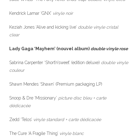
Kendrick Lamar ‘GNX’
vinyle noir
Keziah Jones ‘Alive and kicking live’
double vinyle cristal
clear
Lady Gaga ‘Mayhem’ (nouvel album)
double vinyle rose
Sabrina Carpenter ‘Short’n’sweet’ (edition deluxe)
double vinyle
couleur
Shawn Mendes ‘Shawn’ (Premium packaging LP)
Snoop & Dre ‘Missionary’
picture disc bleu + carte
dédicacée
Zedd ‘Telos’
vinyle standard + carte dédicacée
The Cure ‘A Fragile Thing’
vinyle blanc