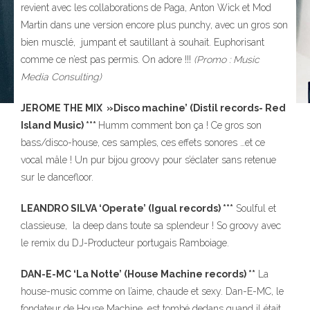
revient avec les collaborations de Paga, Anton Wick et Mod
Martin dans une version encore plus punchy, avec un gros son
bien musclé, jumpant et sautillant à souhait. Euphorisant
comme ce n’est pas permis. On adore !!!
(Promo : Music
Media Consulting)
JEROME THE MIX »Disco machine’ (Distil records- Red
Island Music) ***
Humm comment bon ça ! Ce gros son
bass/disco-house, ces samples, ces effets sonores …et ce
vocal mâle ! Un pur bijou groovy pour s’éclater sans retenue
sur le dancefloor.
LEANDRO SILVA ‘Operate’ (Igual records) ***
Soulful et
classieuse, la deep dans toute sa splendeur ! So groovy avec
le remix du DJ-Producteur portugais Ramboiage.
DAN-E-MC ‘La Notte’ (House Machine records) **
La
house-music comme on l’aime, chaude et sexy. Dan-E-MC, le
fondateur de House Machine, est tombé dedans quand il était