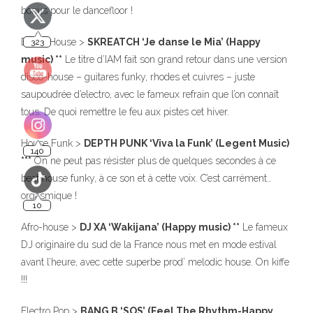
bonus pour le dancefloor !
Disco-House >
SKREATCH ‘Je danse le Mia’ (Happy
music) **
Le titre d’IAM fait son grand retour dans une version
disco-house – guitares funky, rhodes et cuivres – juste
saupoudrée d’electro, avec le fameux refrain que l’on connaît
tous. De quoi remettre le feu aux pistes cet hiver.
House Funk >
DEPTH PUNK ‘Viva la Funk’ (Legent Music)
***
On ne peut pas résister plus de quelques secondes à ce
beat house funky, à ce son et à cette voix. C’est carrément…
orgasmique !
Afro-house >
DJ XA ‘Wakijana’ (Happy music) **
Le fameux
DJ originaire du sud de la France nous met en mode estival
avant l’heure, avec cette superbe prod’ melodic house. On kiffe
!!!
Electro Pop >
BANG B ‘SOS’ (Feel The Rhythm-Happy