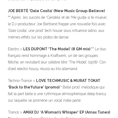
JOE BERTÈ ‘Dale Cosita’ (New Music Group-Believe)
**
Après les succès de ‘Candela’ et de ‘Me gusta si te mueve’,
le DJ-producteur Joe Bertrand frappe une nouvelle fois avec
‘Dale cosita’, une prod’ tech house sous influence latino, aux
mêmes effets sur les pistes de danse.
Electro >
LES DUPONT ‘The Model’ (8 GM mix) **
Le duo
français rend hommage à Kraftwerk, un de ses groupes
fétiche, en revisitant leur célèbre titre ‘The Model’ (1978). Clin
d’oeil electro housy réussi au trio allemand.
Techno-Trance >
LOVE TECHMUSIC & MURAT TOKAT
‘Back to the’future’ (promo) *
Belle prod’ melodique qui
fait la part belle à une rythmique atmosphérique deep trancy
sur laquelle se promène un vocal mâle parlé.
Trance >
AMAX DJ ‘A Woman’s Whisper’ EP (Amax Tunes)