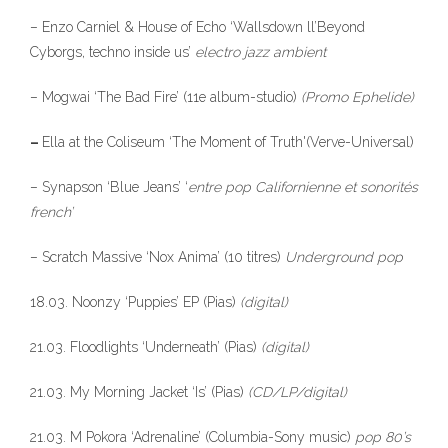
– Enzo Carniel & House of Echo ‘Wallsdown ll’Beyond
Cyborgs, techno inside us’
electro jazz ambient
– Mogwai ‘The Bad Fire’ (11e album-studio)
(Promo Ephelide)
–
Ella at the Coliseum ‘The Moment of Truth'(Verve-Universal)
– Synapson ‘Blue Jeans’ ‘
entre pop Californienne et sonorités
french’
– Scratch Massive ‘Nox Anima’ (10 titres)
Underground pop
18.03. Noonzy ‘Puppies’ EP (Pias)
(digital)
21.03. Floodlights ‘Underneath’ (Pias)
(digital)
21.03. My Morning Jacket ‘Is’ (Pias)
(CD/LP/digital)
21.03. M Pokora ‘Adrenaline’ (Columbia-Sony music)
pop 80’s