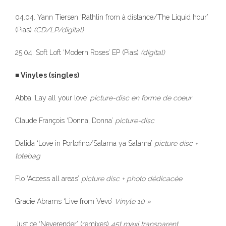
04.04. Yann Tiersen ‘Rathlin from à distance/The Liquid hour’
(Pias)
(CD/LP/digital)
25.04. Soft Loft ‘Modern Roses’ EP (Pias)
(digital)
■ Vinyles (singles)
Abba ‘Lay all your love’
picture-disc en forme de coeur
Claude François ‘Donna, Donna’
picture-disc
Dalida ‘Love in Portofino/Salama ya Salama’
picture disc +
totebag
Flo ‘Access all areas’
picture disc + photo dédicacée
Gracie Abrams ‘Live from Vevo’
Vinyle 10 »
Justice ‘Neverender’ (remixes)
45t maxi transparent