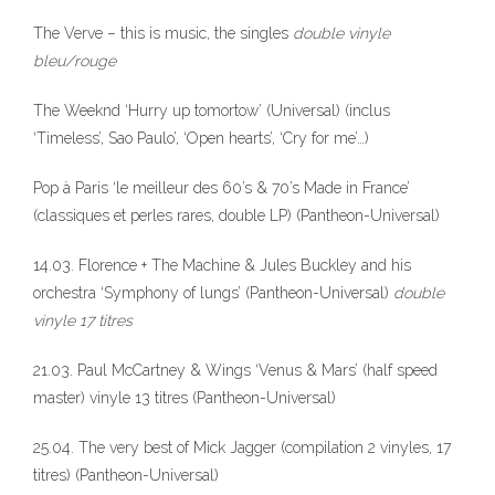
The Verve – this is music, the singles
double vinyle
bleu/rouge
The Weeknd ‘Hurry up tomortow’ (Universal) (inclus
‘Timeless’, Sao Paulo’, ‘Open hearts’, ‘Cry for me’…)
Pop à Paris ‘le meilleur des 60’s & 70’s Made in France’
(classiques et perles rares, double LP) (Pantheon-Universal)
14.03. Florence + The Machine & Jules Buckley and his
orchestra ‘Symphony of lungs’ (Pantheon-Universal)
double
vinyle 17 titres
21.03. Paul McCartney & Wings ‘Venus & Mars’ (half speed
master) vinyle 13 titres (Pantheon-Universal)
25.04. The very best of Mick Jagger (compilation 2 vinyles, 17
titres) (Pantheon-Universal)