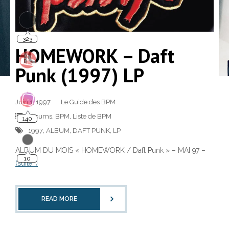
323
HOMEWORK – Daft
Punk (1997) LP
Juin 1, 1997
Le Guide des BPM
140
Albums
,
BPM
,
Liste de BPM
1997
,
ALBUM
,
DAFT PUNK
,
LP
10
ALBUM DU MOIS « HOMEWORK / Daft Punk » – MAI 97 –
(suite…)
READ MORE