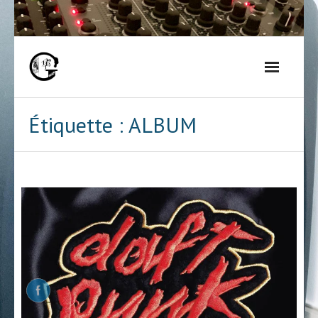
Skip
to
content
Étiquette :
ALBUM