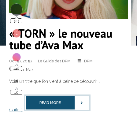
323
« TORN » le nouveau
tube d’Ava Max
140
Oct 19, 2019
Le Guide des BPM
BPM
Ava_Max
Voici un titre que l’on vient à peine de découvrir …
10
READ MORE
(suite…)