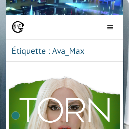
Skip
to
content
Étiquette :
Ava_Max