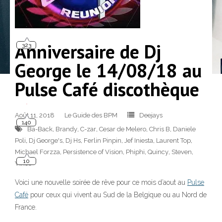
323
Anniversaire de Dj
George le 14/08/18 au
Pulse Café discothèque
140
Août 11, 2018
Le Guide des BPM
Deejays
Ba-Back
,
Brandy
,
C-zar
,
Cesar de Melero
,
Chris B
,
Daniele
Poli
,
Dj George's
,
Dj Hs
,
Ferlin Pinpin
,
Jef Iniesta
,
Laurent Top
,
10
Michael Forzza
,
Persistence of Vision
,
Phiphi
,
Quincy
,
Steven
,
Vince
Voici une nouvelle soirée de rêve pour ce mois d’aout au
Pulse
Café
pour ceux qui vivent au Sud de la Belgique ou au Nord de
France.