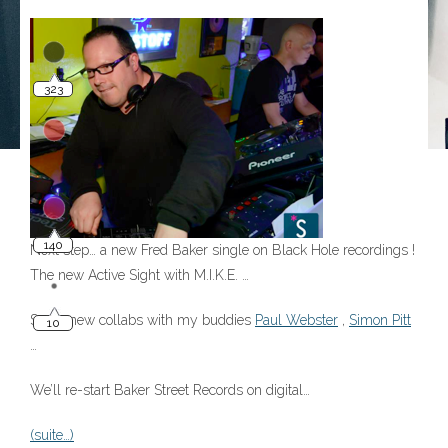
323
140
Next step… a new Fred Baker single on Black Hole recordings !
The new Active Sight with M.I.K.E. …
10
Some new collabs with my buddies
Paul Webster
,
Simon Pitt
…
We’ll re-start Baker Street Records on digital…
(suite…)