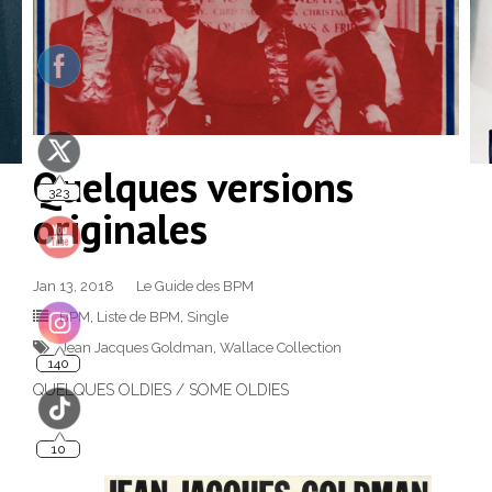
323
Quelques versions
originales
Jan 13, 2018
Le Guide des BPM
BPM
,
Liste de BPM
,
Single
140
Jean Jacques Goldman
,
Wallace Collection
QUELQUES OLDIES / SOME OLDIES
10