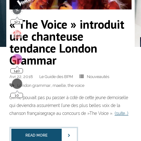
323
« The Voice » introduit
une chanteuse
tendance London
Grammar
140
Avr 22, 2018
Le Guide des BPM
Nouveautés
London grammar
,
maelle
,
the voice
10
On ne pouvait pas pu passer à coté de cette jeune demoiselle
qui deviendra assurément l’une des plus belles voix de la
chanson françaisegraçe au concours de »The Voice ».
(suite…)
READ MORE