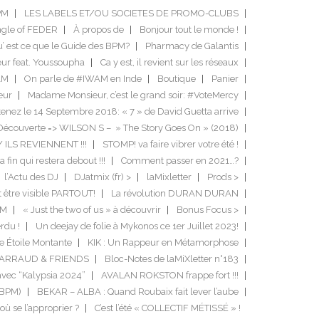
PM
LES LABELS ET/OU SOCIETES DE PROMO-CLUBS
ngle of FEDER
À propos de
Bonjour tout le monde !
’ est ce que le Guide des BPM?
Pharmacy de Galantis
ur feat. Youssoupha
Ca y est, il revient sur les réseaux
AM
On parle de #IWAM en Inde
Boutique
Panier
eur
Madame Monsieur, c’est le grand soir: #VoteMercy
enez le 14 Septembre 2018: « 7 » de David Guetta arrive
Découverte => WILSON S – » The Story Goes On » (2018)
/ ILS REVIENNENT !!!
STOMP! va faire vibrer votre été !
a fin qui restera debout !!!
Comment passer en 2021…?
l’Actu des DJ
DJatmix (fr) >
laMixletter
Prods >
it être visible PARTOUT!
La révolution DURAN DURAN
DM
« Just the two of us » à découvrir
Bonus Focus >
rdu !
Un deejay de folie à Mykonos ce 1er Juillet 2023!
e Étoile Montante
KIK : Un Rappeur en Métamorphose
GARRAUD & FRIENDS
Bloc-Notes de laMiXletter n°183
avec “Kalypsia 2024”
AVALAN ROKSTON frappe fort !!!
 BPM)
BEKAR – ALBA : Quand Roubaix fait lever l’aube
r où se l’approprier ?
C’est l’été « COLLECTIF MÉTISSÉ » !