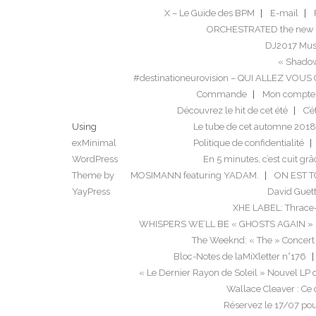
X – Le Guide des BPM
E-mail
ORCHESTRATED the new 
DJ2017 Musi
« Shadow
#destinationeurovision – QUI ALLEZ VO
Commande
Mon compte
Découvrez le hit de cet été
C’é
Using
Le tube de cet automne 2018
exMinimal
Politique de confidentialité
WordPress
En 5 minutes, c’est cuit grâ
Theme by
MOSIMANN featuring YADAM.
ON EST 
YayPress
David Guett
XHE LABEL: Thrace
WHISPERS WE’LL BE « GHOSTS AGAIN »
The Weeknd: « The » Concert
Bloc-Notes de laMiXletter n°176
« Le Dernier Rayon de Soleil » Nouvel LP
Wallace Cleaver : Ce 
Réservez le 17/07 po