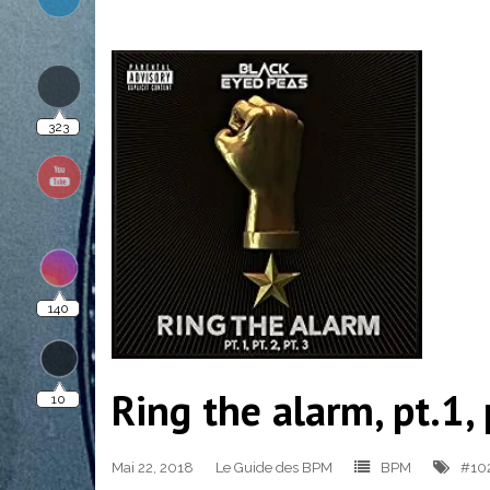
323
140
10
Ring the alarm, pt.1,
Mai 22, 2018
Le Guide des BPM
BPM
#10