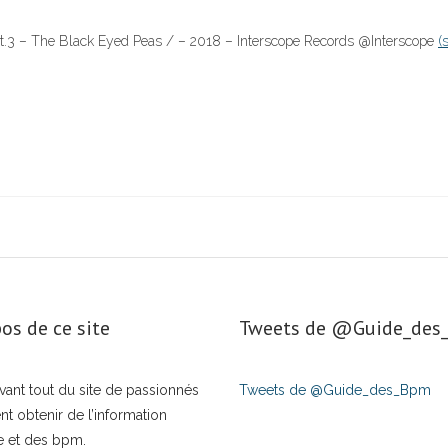
pt.3 – The Black Eyed Peas / – 2018 – Interscope Records @Interscope
(
os de ce site
Tweets de ‎@Guide_de
t avant tout du site de passionnés
Tweets de @Guide_des_Bpm
nt obtenir de l’information
e et des bpm.