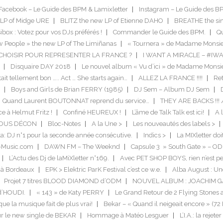
Facebook – Le Guide des BPM & Lamixletter
Instagram – Le Guide des B
LP of Midge URE
BLITZ the new LP of Etienne DAHO
BREATHE the si
box : Votez pour vos DJs préférés !
Commander le Guide des BPM.
Qu
 People » the new LP of The Limiñanas
« Tournera » de Madame Monsie
US CHOISIR POUR REPRESENTER LA FRANCE ?
I WANT A MIRACLE – #IW
Disquaire DAY 2018
Le nouvel album « Vu d’ici » de Madame Monsi
tait tellement bon ….. Act … She starts again…
ALLEZ LA FRANCE !!!!
Ret
Boys and Girls de Brian FERRY (1985)
DJ Sem – Album DJ Sem
Quand Laurent BOUTONNAT reprend du service…
THEY ARE BACKS !!! 
ce à Helmut Fritz !
Confiné HEUREUX !
L’âme de Talk Talk est ici!
A l
TOUS DÉCON
Bloc-Notes
A la Une >
Les nouveautés des labels >
a: DJ n°1 pour la seconde année consécutive.
Indics >
La MIXletter do
-Music.com
DAWN FM – The Weeknd
Capsule 3 » South Gate » – O
L’Actu des Dj de laMiXletter n°169.
Avec PET SHOP BOYS, rien n’est pe
 à Bordeaux
EPK > Elektric ParK Festival c’est ce w.e.
Alba August : Un
Projet 7 titres BLOOD DIAMOND d’ODM
NOUVEL ALBUM : JOACHIM 
 d’HOUDI.
« 143 » de Katy PERRY
Le Grand Retour de 2 Flying Stones 
que la musique fait de plus vrai!
Bekar – « Quand il neigeait encore » (72
ur le new single de BEKAR
Hommage à Matéo Lesguer
L’I.A.: la rejete