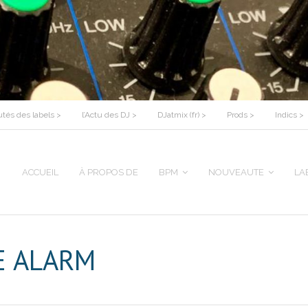
tés des labels >
l’Actu des DJ >
DJatmix (fr) >
Prods >
Indics >
ACCUEIL
À PROPOS DE
BPM
NOUVEAUTE
LA
E ALARM