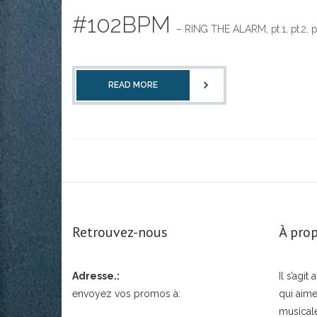
#102BPM
– RING THE ALARM, pt.1, pt.2, 
READ MORE
Retrouvez-nous
À prop
Adresse.:
Il s’agi
envoyez vos promos à:
qui aime
musical