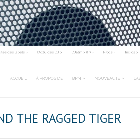
tés des labels >
l’Actu des DJ >
DJatmix (fr) >
Prods >
Indics >
ACCUEIL
À PROPOS DE
BPM
NOUVEAUTE
LA
ND THE RAGGED TIGER