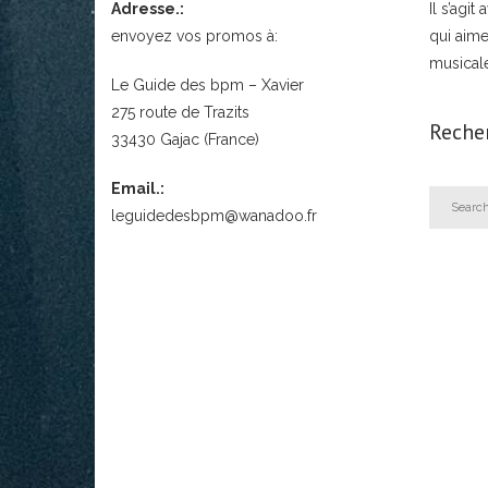
Adresse.:
Il s’agi
envoyez vos promos à:
qui aime
musical
Le Guide des bpm – Xavier
275 route de Trazits
Reche
33430 Gajac (France)
Email.:
leguidedesbpm@wanadoo.fr