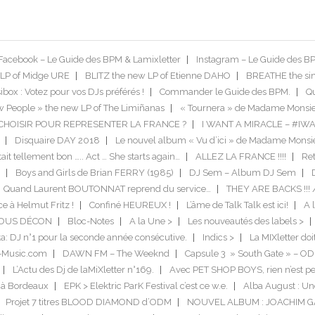
Facebook – Le Guide des BPM & Lamixletter
Instagram – Le Guide des B
LP of Midge URE
BLITZ the new LP of Etienne DAHO
BREATHE the si
box : Votez pour vos DJs préférés !
Commander le Guide des BPM.
Qu
 People » the new LP of The Limiñanas
« Tournera » de Madame Monsie
US CHOISIR POUR REPRESENTER LA FRANCE ?
I WANT A MIRACLE – #IW
Disquaire DAY 2018
Le nouvel album « Vu d’ici » de Madame Monsi
tait tellement bon ….. Act … She starts again…
ALLEZ LA FRANCE !!!!
Ret
Boys and Girls de Brian FERRY (1985)
DJ Sem – Album DJ Sem
Quand Laurent BOUTONNAT reprend du service…
THEY ARE BACKS !!! 
ce à Helmut Fritz !
Confiné HEUREUX !
L’âme de Talk Talk est ici!
A l
TOUS DÉCON
Bloc-Notes
A la Une >
Les nouveautés des labels >
a: DJ n°1 pour la seconde année consécutive.
Indics >
La MIXletter do
-Music.com
DAWN FM – The Weeknd
Capsule 3 » South Gate » – O
L’Actu des Dj de laMiXletter n°169.
Avec PET SHOP BOYS, rien n’est pe
 à Bordeaux
EPK > Elektric ParK Festival c’est ce w.e.
Alba August : Un
Projet 7 titres BLOOD DIAMOND d’ODM
NOUVEL ALBUM : JOACHIM 