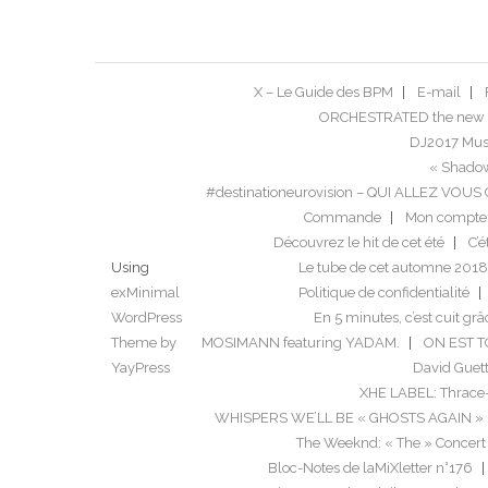
X – Le Guide des BPM
E-mail
ORCHESTRATED the new 
DJ2017 Musi
« Shadow
#destinationeurovision – QUI ALLEZ VO
Commande
Mon compte
Découvrez le hit de cet été
C’é
Using
Le tube de cet automne 2018
exMinimal
Politique de confidentialité
WordPress
En 5 minutes, c’est cuit grâ
Theme by
MOSIMANN featuring YADAM.
ON EST 
YayPress
David Guett
XHE LABEL: Thrace
WHISPERS WE’LL BE « GHOSTS AGAIN »
The Weeknd: « The » Concert
Bloc-Notes de laMiXletter n°176