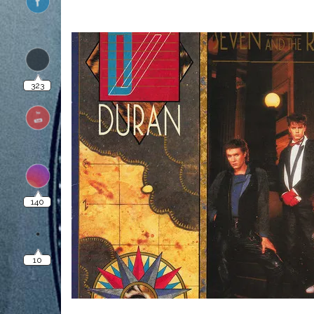
323
140
10