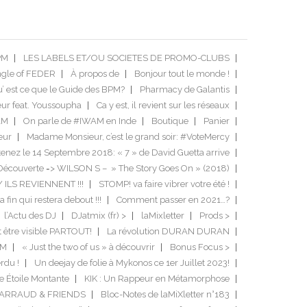
PM
LES LABELS ET/OU SOCIETES DE PROMO-CLUBS
ngle of FEDER
À propos de
Bonjour tout le monde !
’ est ce que le Guide des BPM?
Pharmacy de Galantis
ur feat. Youssoupha
Ca y est, il revient sur les réseaux
AM
On parle de #IWAM en Inde
Boutique
Panier
eur
Madame Monsieur, c’est le grand soir: #VoteMercy
enez le 14 Septembre 2018: « 7 » de David Guetta arrive
Découverte => WILSON S – » The Story Goes On » (2018)
/ ILS REVIENNENT !!!
STOMP! va faire vibrer votre été !
a fin qui restera debout !!!
Comment passer en 2021…?
l’Actu des DJ
DJatmix (fr) >
laMixletter
Prods >
it être visible PARTOUT!
La révolution DURAN DURAN
DM
« Just the two of us » à découvrir
Bonus Focus >
rdu !
Un deejay de folie à Mykonos ce 1er Juillet 2023!
e Étoile Montante
KIK : Un Rappeur en Métamorphose
GARRAUD & FRIENDS
Bloc-Notes de laMiXletter n°183