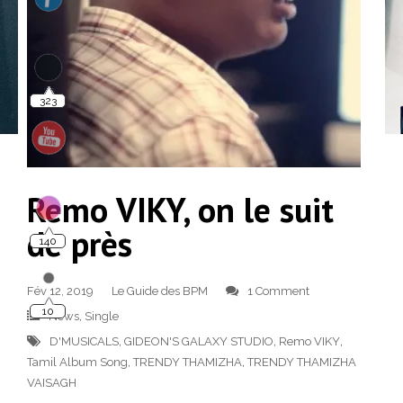
323
Remo VIKY, on le suit
140
de près
10
Fév 12, 2019
Le Guide des BPM
1 Comment
News
,
Single
D'MUSICALS
,
GIDEON'S GALAXY STUDIO
,
Remo VIKY
,
Tamil Album Song
,
TRENDY THAMIZHA
,
TRENDY THAMIZHA
VAISAGH