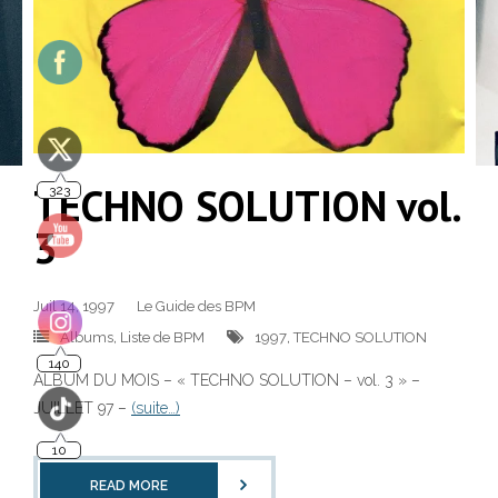
323
TECHNO SOLUTION vol.
3
140
Juil 14, 1997
Le Guide des BPM
Albums
,
Liste de BPM
1997
,
TECHNO SOLUTION
ALBUM DU MOIS – « TECHNO SOLUTION – vol. 3 » –
10
JUILLET 97 –
(suite…)
READ MORE