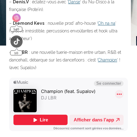
–
Denis.V
: éclatez-vous avec ‘
Danse
‘ du Nu-Disco à la
française (Prote’in).
–
Diemond Kevs
: nouvelle prod’ afro-house ‘
Oh na na
‘
140
(‘groove irrésistible, percussions envoûtantes et hook ultra
accrocheur’)
–
DJ LBR
: une nouvelle tuerie-maison entre urban, R&B et
10
dancehall, débarque sur les dancefloors : c’est ‘
Champion
‘ !
(avec Supalov)