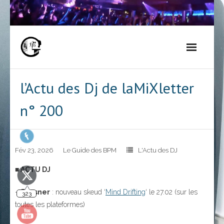
Skip
to
content
l’Actu des Dj de laMiXletter
n° 200
Fév 23, 2026
Le Guide des BPM
L'Actu des DJ
■ ACTU DJ
–
Bassner
: nouveau skeud ‘
Mind Drifting
‘ le 27.02 (sur les
323
toutes les plateformes)