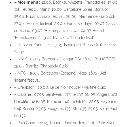
– Mosimann :
12.06. Esch-sur-Alzette ‘Francofolies’, 13.06.
’24 Heures du Mans’, 16.06. Barcelone Sonar ‘Boris off’,
25.06. Ruoms ‘Aluna festival’, 26.06. Marmande ‘Garorock’,
27.06. ‘Bobital festival’, 28.06. Paris ‘Solidays’, 02.07. Cassis
en Scène, 03.07. ‘Beauregard festival’, 04.07. Belfort
‘Eurockeennes’, 23.07. Marseille ‘Delta festival’…
– Nils van Zandt : 22-23.05. Bourg-en-Bresse (01) ‘Electra
Stage’
– NIVK : 07.05. Bordeaux (Hangar DS), 16.05. Pau (CBGB),
29.05. Biarritz (Rhapsody Club)
– NTO : 15.05. Barcelone (Espagne) Nitsa, 16.05. Apt
‘Insane festival’
– Ofenbach : 16.08. Île de Noirmoutier (Martine club)
– Oskana : 07.05. Saint-Paul (33) le 137, 08.05. Angers (49)
l’Insolite, 14+16.05. Mimizan (40) le Pili Pili, 22.05. Bayonne
(64) Boccia, 23.05. Fougères (35) Klub 35, 29.05. Saint-Paul
(le 137)…
– Pata Chon : 02.05. Rouen (Rave or die), 12.06. Paris (Noct)