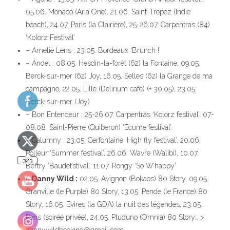
05.06. Monaco (Aria One), 21.06. Saint-Tropez (Indie
beach), 24.07. Paris (la Clairière), 25-26.07. Carpentras (84)
323
‘Kolorz Festival’
– Amelie Lens : 23.05. Bordeaux ‘Brunch !’
– Andel : 08.05. Hesdin-la-forêt (62) la Fontaine, 09.05.
Berck-sur-mer (62) Joy, 16.05. Selles (62) la Grange de ma
campagne, 22.05. Lille (Delirium café) (+ 30.05), 23.05.
Berck-sur-mer (Joy)
140
– Bon Entendeur : 25-26.07. Carpentras ‘Kolorz festival’, 07-
08.08. Saint-Pierre (Quiberon) ‘Écume festival’
– Calumny : 23.05. Cerfontaine ‘High fly festival’, 20.06.
10
Polleur ‘Summer festival’, 26.06. Wavre (Walibi), 10.07.
Bertry ‘Baudet’stival’, 11.07. Rongy ‘So W’happy’
– Danny Wild :
02.05. Avignon (Bokaos) 80 Story, 09.05.
Granville (le Purple) 80 Story, 13.05. Pende (le France) 80
Story, 16.05. Evires (la GDA) la nuit des légendes, 23.05.
Paris (soirée privée), 24.05. Pluduno (Omnia) 80 Story… >