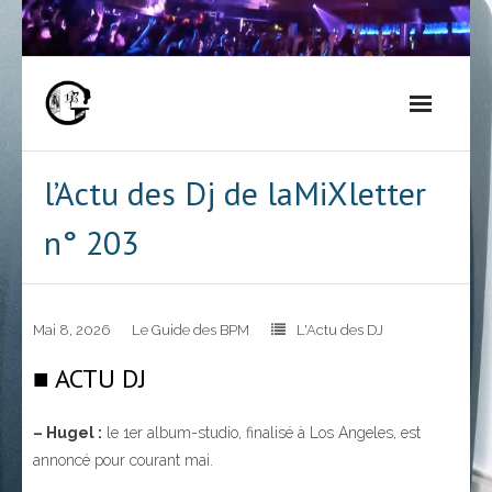
Skip
to
content
l’Actu des Dj de laMiXletter
n° 203
Mai 8, 2026
Le Guide des BPM
L'Actu des DJ
■ ACTU DJ
– Hugel :
le 1er album-studio, finalisé à Los Angeles, est
annoncé pour courant mai.