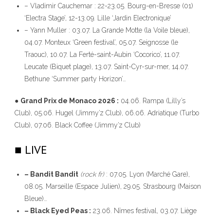
– Vladimir Cauchemar : 22-23.05. Bourg-en-Bresse (01)
‘Electra Stage’, 12-13.09. Lille ‘Jardin Electronique’
– Yann Muller : 03.07. La Grande Motte (la Voile bleue),
04.07. Monteux ‘Green festival’, 05.07. Seignosse (le
Traouc), 10.07. La Ferté-saint-Aubin ‘Cocorico’, 11.07.
Leucate (Biquet plage), 13.07. Saint-Cyr-sur-mer, 14.07.
Bethune ‘Summer party Horizon’…
●
Grand Prix de Monaco 2026 :
04.06. Rampa (Lilly’s
Club), 05.06. Hugel (Jimmy’z Club), 06.06. Adriatique (Turbo
Club), 07.06. Black Coffee (Jimmy’z Club)
■ LIVE
– Bandit Bandit
(rock fr)
: 07.05. Lyon (Marché Gare),
08.05. Marseille (Espace Julien), 29.05. Strasbourg (Maison
Bleue)…
– Black Eyed Peas :
23.06. Nîmes festival, 03.07. Liège