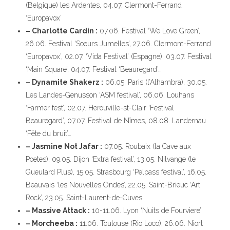
(Belgique) les Ardentes, 04.07. Clermont-Ferrand
‘Europavox’
– Charlotte Cardin :
07.06. Festival ‘We Love Green’,
26.06. Festival ‘Soeurs Jumelles’, 27.06. Clermont-Ferrand
‘Europavox’, 02.07. ‘Vida Festival’ (Espagne), 03.07. Festival
‘Main Square’, 04.07. Festival ‘Beauregard’…
– Dynamite Shakerz :
06.05. Paris (l’Alhambra), 30.05.
Les Landes-Genusson ‘ASM festival’, 06.06. Louhans
‘Farmer fest’, 02.07. Herouville-st-Clair ‘Festival
Beauregard’, 07.07. Festival de Nîmes, 08.08. Landernau
‘Fête du bruit’…
– Jasmine Not Jafar :
07.05. Roubaix (la Cave aux
Poetes), 09.05. Dijon ‘Extra festival’, 13.05. Nilvange (le
Gueulard Plus), 15.05. Strasbourg ‘Pelpass festival’, 16.05.
Beauvais ‘les Nouvelles Ondes’, 22.05. Saint-Brieuc ‘Art
Rock’, 23.05. Saint-Laurent-de-Cuves…
– Massive Attack :
10-11.06. Lyon ‘Nuits de Fourviere’
– Morcheeba :
11.06. Toulouse (Rio Loco), 26.06. Niort