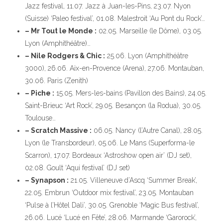
Jazz festival, 11.07. Jazz à Juan-les-Pins, 23.07. Nyon
(Suisse) ‘Paleo festival’, 01.08. Malestroit ‘Au Pont du Rock’…
– Mr Tout le Monde :
02.05. Marseille (le Dôme), 03.05.
Lyon (Amphithéâtre)…
– Nile Rodgers & Chic :
25.06. Lyon (Amphithéâtre
3000), 26.06. Aix-en-Provence (Arena), 27.06. Montauban,
30.06. Paris (Zenith)
– Piche :
15.05. Mers-les-bains (Pavillon des Bains), 24.05.
Saint-Brieuc ‘Art Rock’, 29.05. Besançon (la Rodua), 30.05.
Toulouse…
– Scratch Massive :
06.05. Nancy (l’Autre Canal), 28.05.
Lyon (le Transbordeur), 05.06. Le Mans (Superforma-le
Scarron), 17.07. Bordeaux ‘Astroshow open air’ (DJ set),
02.08. Goult ‘Aqui festival’ (DJ set)
– Synapson :
21.05. Villeneuve d’Ascq ‘Summer Break’,
22.05. Embrun ‘Outdoor mix festival’, 23.05. Montauban
‘Pulse à l’Hôtel Dali’, 30.05. Grenoble ‘Magic Bus festival’,
26.06. Lucé ‘Lucé en Fête’, 28.06. Marmande ‘Garorock’,