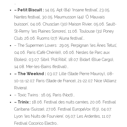
…
– Petit Biscuit :
14.05. Apt (84) ‘Insane festival’, 23.05.
Nantes festival, 30.05. Maumusson (44) ‘Ô Mauvais
buisson’, 04.06. Chusclan (30) Maison Rivier, 05.06. Sault-
St-Remy ‘les Plaines Sonores’, 11.06. Toulouse (31) Poney
Club, 26.06. Ruoms (07) ‘Aluna festival’…
– The Supermen Lovers : 29.05. Perpignan ‘les Ânes Tetus’,
04.06. Paris (Café Chéri(e)), 06.06. Nesles (le Parc aux
Etoiles), 03.07. Sibril ‘Pist.Ribil’, 18.07. Bidart (Blue Cargo),
14.08. Mer-les-Bains (festival)…
– The Weeknd :
03.07. Lille (Stade Pierre Mauroy), 08-
10-11-12.07. Paris (Stade de France), 21-22.07. Nice (Allianz
Riviera).
– Toxic Twins : 16.05. Paris (Noct)…
– Trinix :
18.06. Festival des nuits carrées, 20.06. Festival
Caribana (Suisse), 27.06. Festival EuropaVox (63), 04.07.
Lyon ‘les Nuits de Fourviere’, 05.07. Les Ardentes, 11.07.
Festival Cocorico Electro…