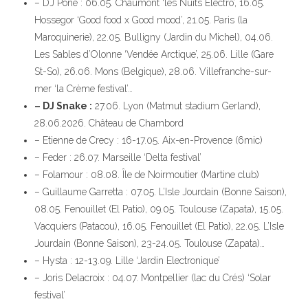
– DJ Pone : 06.05. Chaumont ‘les Nuits Electro’, 16.05.
Hossegor ‘Good food x Good mood’, 21.05. Paris (la
Maroquinerie), 22.05. Bulligny (Jardin du Michel), 04.06.
Les Sables d’Olonne ‘Vendée Arctique’, 25.06. Lille (Gare
St-So), 26.06. Mons (Belgique), 28.06. Villefranche-sur-
mer ‘la Crème festival’…
– DJ Snake :
27.06. Lyon (Matmut stadium Gerland),
28.06.2026. Château de Chambord
– Etienne de Crecy : 16-17.05. Aix-en-Provence (6mic)
– Feder : 26.07. Marseille ‘Delta festival’
– Folamour : 08.08. Île de Noirmoutier (Martine club)
– Guillaume Garretta : 07.05. L’Isle Jourdain (Bonne Saison),
08.05. Fenouillet (El Patio), 09.05. Toulouse (Zapata), 15.05.
Vacquiers (Patacou), 16.05. Fenouillet (El Patio), 22.05. L’Isle
Jourdain (Bonne Saison), 23-24.05. Toulouse (Zapata)…
– Hysta : 12-13.09. Lille ‘Jardin Electronique’
– Joris Delacroix : 04.07. Montpellier (lac du Crés) ‘Solar
festival’