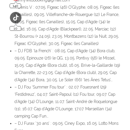
dannywildbooking@gmail.com
– Denis V : 07.05. Figeac (46) O’Glyphe, 08.05. Figeac (les
Canailles), 09.05. Villefranche-de-Rouergue (12) Le France,
13.05. Figeac (les Canailles), 15.05. Cap d’Agde (34) le
Mood, 16.05. Cap d’Agde (Blackpearl), 22.05. Marciac (12)
St-Bourrou (+ 24.05), 23.05. Montbazens (12) la Nuit, 29.05.
Figeac (O’Glyphe), 30.05. Figeac (les Canailles)
– DJ FDB ‘la French’ : 08.05. Cap d’Agde (34) Bora club,
09.05. Epinouze (26) le QG, 13.05. Pontivy (56) le Missel,
15.05. Cap d’Agde (Bora club), 16.05. Brive-la-Gaillarde (19)
la Charrette, 22-23.05. Cap d’Agde (Bora club), 29.05. Cap
d’Agde (34) Bora, 30.05. Le Soler (66) ‘les Ânes Tetus’…
– DJ Fou ‘Summer Fou tour’ : 02.07. Fouesnant (29)
‘Festidreuz’, 04.07. Saint-Papoul (11) Fou tour, 09.07. Cap
d’Agde (34) O’Lounge, 11.07. Saint-André de Roquelongue
(11), 16.07. Cap d’Agde O’Lounge, 17.07. Marseillan (34)
camping Cap Fun…
– DJ Furax ’30 ans’ : 09.05. Ciney Expo, 16.05. Lotto Mons