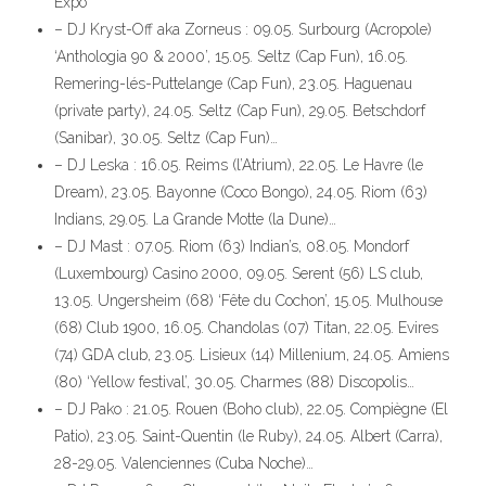
Expo
– DJ Kryst-Off aka Zorneus : 09.05. Surbourg (Acropole)
‘Anthologia 90 & 2000’, 15.05. Seltz (Cap Fun), 16.05.
Remering-lés-Puttelange (Cap Fun), 23.05. Haguenau
(private party), 24.05. Seltz (Cap Fun), 29.05. Betschdorf
(Sanibar), 30.05. Seltz (Cap Fun)…
– DJ Leska : 16.05. Reims (l’Atrium), 22.05. Le Havre (le
Dream), 23.05. Bayonne (Coco Bongo), 24.05. Riom (63)
Indians, 29.05. La Grande Motte (la Dune)…
– DJ Mast : 07.05. Riom (63) Indian’s, 08.05. Mondorf
(Luxembourg) Casino 2000, 09.05. Serent (56) LS club,
13.05. Ungersheim (68) ‘Fête du Cochon’, 15.05. Mulhouse
(68) Club 1900, 16.05. Chandolas (07) Titan, 22.05. Evires
(74) GDA club, 23.05. Lisieux (14) Millenium, 24.05. Amiens
(80) ‘Yellow festival’, 30.05. Charmes (88) Discopolis…
– DJ Pako : 21.05. Rouen (Boho club), 22.05. Compiègne (El
Patio), 23.05. Saint-Quentin (le Ruby), 24.05. Albert (Carra),
28-29.05. Valenciennes (Cuba Noche)…