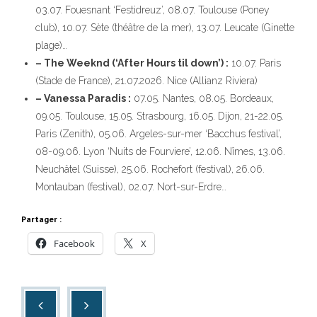
03.07. Fouesnant ‘Festidreuz’, 08.07. Toulouse (Poney
club), 10.07. Sète (théâtre de la mer), 13.07. Leucate (Ginette
plage)…
– The Weeknd (‘After Hours til down’) :
10.07. Paris
(Stade de France), 21.07.2026. Nice (Allianz Riviera)
– Vanessa Paradis :
07.05. Nantes, 08.05. Bordeaux,
09.05. Toulouse, 15.05. Strasbourg, 16.05. Dijon, 21-22.05.
Paris (Zenith), 05.06. Argeles-sur-mer ‘Bacchus festival’,
08-09.06. Lyon ‘Nuits de Fourviere’, 12.06. Nîmes, 13.06.
Neuchâtel (Suisse), 25.06. Rochefort (festival), 26.06.
Montauban (festival), 02.07. Nort-sur-Erdre…
Partager :
Facebook
X