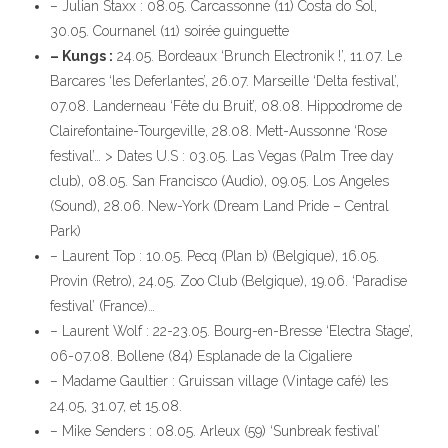
– Julian Staxx : 08.05. Carcassonne (11) Costa do Sol,
30.05. Cournanel (11) soirée guinguette
– Kungs :
24.05. Bordeaux ‘Brunch Electronik !’, 11.07. Le
Barcares ‘les Deferlantes’, 26.07. Marseille ‘Delta festival’,
07.08. Landerneau ‘Fête du Bruit’, 08.08. Hippodrome de
Clairefontaine-Tourgeville, 28.08. Mett-Aussonne ‘Rose
festival’… > Dates U.S : 03.05. Las Vegas (Palm Tree day
club), 08.05. San Francisco (Audio), 09.05. Los Angeles
(Sound), 28.06. New-York (Dream Land Pride – Central
Park)
– Laurent Top : 10.05. Pecq (Plan b) (Belgique), 16.05.
Provin (Retro), 24.05. Zoo Club (Belgique), 19.06. ‘Paradise
festival’ (France)…
– Laurent Wolf : 22-23.05. Bourg-en-Bresse ‘Electra Stage’,
06-07.08. Bollene (84) Esplanade de la Cigaliere
– Madame Gaultier : Gruissan village (Vintage café) les
24.05, 31.07, et 15.08.
– Mike Senders : 08.05. Arleux (59) ‘Sunbreak festival’