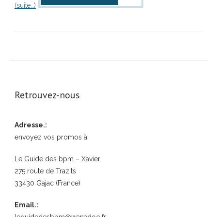
(suite…)
Retrouvez-nous
Adresse.:
envoyez vos promos à:
Le Guide des bpm – Xavier
275 route de Trazits
33430 Gajac (France)
Email.:
leguidedesbpm@wanadoo.fr