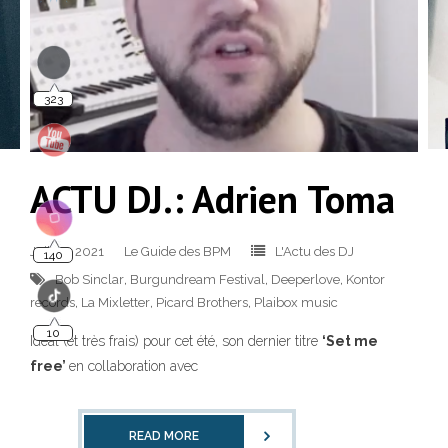
323
ACTU DJ.: Adrien Toma
140
Juil 18, 2021
Le Guide des BPM
L'Actu des DJ
Bob Sinclar
,
Burgundream Festival
,
Deeperlove
,
Kontor
records
,
La Mixletter
,
Picard Brothers
,
Plaibox music
10
Idéal (et très frais) pour cet été, son dernier titre
‘Set me
free’
en collaboration avec
READ MORE