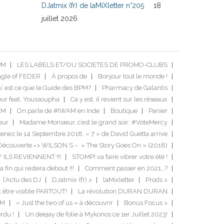
DJatmix (fr) de laMiXletter n°205
18
juillet 2026
PM
LES LABELS ET/OU SOCIETES DE PROMO-CLUBS
ngle of FEDER
À propos de
Bonjour tout le monde !
’ est ce que le Guide des BPM?
Pharmacy de Galantis
ur feat. Youssoupha
Ca y est, il revient sur les réseaux
AM
On parle de #IWAM en Inde
Boutique
Panier
eur
Madame Monsieur, c’est le grand soir: #VoteMercy
enez le 14 Septembre 2018: « 7 » de David Guetta arrive
Découverte => WILSON S – » The Story Goes On » (2018)
/ ILS REVIENNENT !!!
STOMP! va faire vibrer votre été !
a fin qui restera debout !!!
Comment passer en 2021…?
l’Actu des DJ
DJatmix (fr) >
laMixletter
Prods >
it être visible PARTOUT!
La révolution DURAN DURAN
DM
« Just the two of us » à découvrir
Bonus Focus >
rdu !
Un deejay de folie à Mykonos ce 1er Juillet 2023!