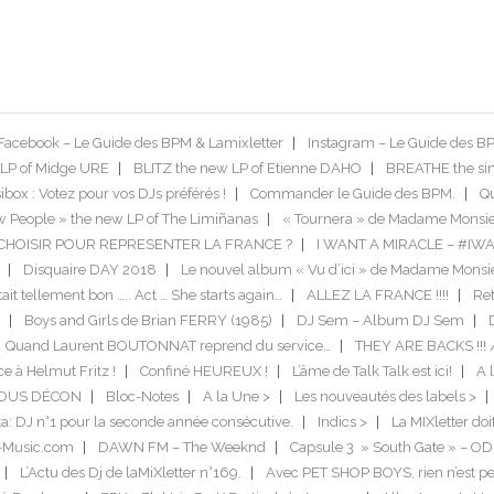
Facebook – Le Guide des BPM & Lamixletter
Instagram – Le Guide des B
LP of Midge URE
BLITZ the new LP of Etienne DAHO
BREATHE the si
box : Votez pour vos DJs préférés !
Commander le Guide des BPM.
Qu
 People » the new LP of The Limiñanas
« Tournera » de Madame Monsie
US CHOISIR POUR REPRESENTER LA FRANCE ?
I WANT A MIRACLE – #IW
Disquaire DAY 2018
Le nouvel album « Vu d’ici » de Madame Monsi
tait tellement bon ….. Act … She starts again…
ALLEZ LA FRANCE !!!!
Ret
Boys and Girls de Brian FERRY (1985)
DJ Sem – Album DJ Sem
Quand Laurent BOUTONNAT reprend du service…
THEY ARE BACKS !!! 
ce à Helmut Fritz !
Confiné HEUREUX !
L’âme de Talk Talk est ici!
A l
TOUS DÉCON
Bloc-Notes
A la Une >
Les nouveautés des labels >
a: DJ n°1 pour la seconde année consécutive.
Indics >
La MIXletter do
-Music.com
DAWN FM – The Weeknd
Capsule 3 » South Gate » – O
L’Actu des Dj de laMiXletter n°169.
Avec PET SHOP BOYS, rien n’est pe