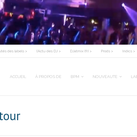
tés des labels >
l’Actu des DJ >
DJatmix (fr) >
Prods >
Indics >
ACCUEIL
À PROPOS DE
BPM
NOUVEAUTE
LA
 tour