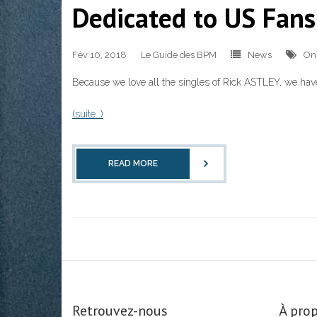
Dedicated to US Fans
Fév 10, 2018
Le Guide des BPM
News
On
Because we love all the singles of Rick ASTLEY, we have
(suite…)
READ MORE
Retrouvez-nous
À prop