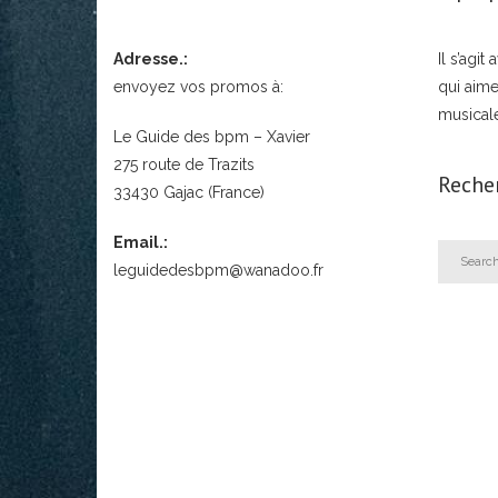
Adresse.:
Il s’agi
envoyez vos promos à:
qui aime
musical
Le Guide des bpm – Xavier
275 route de Trazits
Reche
33430 Gajac (France)
Email.:
leguidedesbpm@wanadoo.fr