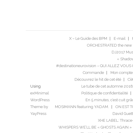
X – Le Guide des BPM
E-mail
ORCHESTRATED the new 
DJ2017 Musi
« Shadow
#destinationeurovision – QUI ALLEZ VO
Commande
Mon compte
Découvrez le hit de cet été
C’é
Using
Le tube de cet automne 2018
exMinimal
Politique de confidentialité
WordPress
En 5 minutes, c’est cuit grâ
Theme by
MOSIMANN featuring YADAM.
ON EST 
YayPress
David Guett
XHE LABEL: Thrace
WHISPERS WE’LL BE « GHOSTS AGAIN »