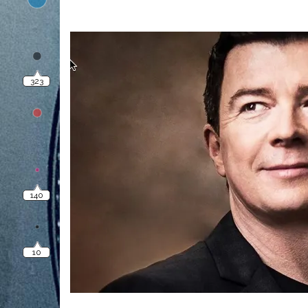
323
140
10