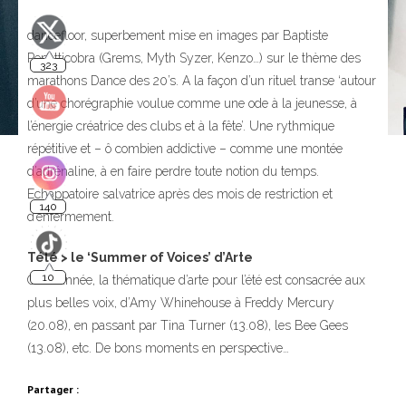
dancefloor, superbement mise en images par Baptiste
323
Penetticobra (Grems, Myth Syzer, Kenzo…) sur le thème des
marathons Dance des 20’s. A la façon d’un rituel transe ‘autour
d’une chorégraphie voulue comme une ode à la jeunesse, à
l’énergie créatrice des clubs et à la fête’. Une rythmique
répétitive et – ô combien addictive – comme une montée
d’adrénaline, à en faire perdre toute notion du temps.
Echappatoire salvatrice après des mois de restriction et
140
d’enfermement.
Télé >
le ‘Summer of Voices’ d’Arte
10
Cette année, la thématique d’arte pour l’été est consacrée aux
plus belles voix, d’Amy Whinehouse à Freddy Mercury
(20.08), en passant par Tina Turner (13.08), les Bee Gees
(13.08), etc. De bons moments en perspective…
Partager :