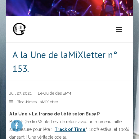
Skip
to
content
A la Une de laMiXletter n°
153.
Juil 27, 2021
Le Guide des BPM
Bloc-Notes
,
laMiXletter
A la Une > La transe de l’été selon Busy P
Busy P (Pedro Winter) est de retour avec un morceau taillé
sur-mesure pour l’été :
‘
Track of Time
‘
. 100% estival et 100%
dansant ! Une véritable ode au