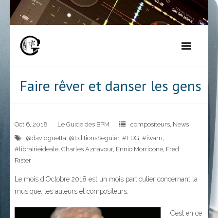
Skip
to
content
Faire rêver et danser les gens
Oct 6, 2018
Le Guide des BPM
compositeurs
,
News
@davidguetta
,
@EditionsSeguier
,
#FDG
,
#iwam
,
#librairieideale
,
Charles Aznavour
,
Ennio Morricone
,
Fred
Rister
Le mois d’Octobre 2018 est un mois particulier concernant la
musique, les auteurs et compositeurs.
C’est en ce