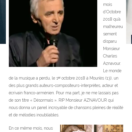
mois
d’Octobre
2018 qu’à
malheureu
sement
disparu
Monsieur
Charles
Aznavour.
Le monde
de la musique a perdu, le 1ᵉʳ octobre 2018 à Mouriès (13), un
des plus grands auteurs-compositeurs-interprètes, acteur et
écrivain franco-arménien. Pour ma part, je ne me lassais pas
de son titre « Désormais ». RIP Monsieur AZNAVOUR qui
nous donna un panel incroyable de chansons pleines de réalité
et de mélodies inoubliables.
323
En ce même mois, nous