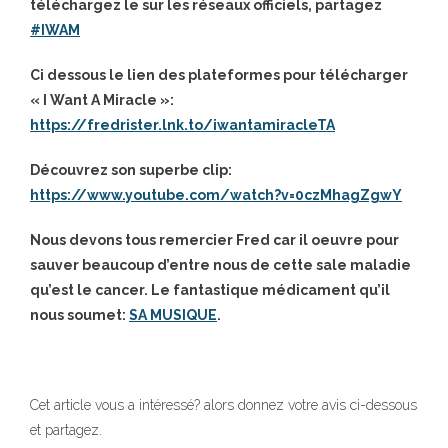
téléchargez le sur les réseaux officiels, partagez
#
IWAM
Ci dessous le lien des plateformes pour télécharger
« I Want A Miracle »:
https://fredrister.lnk.to/iwantamiracleTA
Découvrez son superbe clip:
https://www.youtube.com/watch?v=0czMhagZgwY
Nous devons tous remercier Fred car il oeuvre pour
sauver beaucoup d’entre nous de cette sale maladie
qu’est le cancer.
Le fantastique médicament qu’il
nous soumet:
SA MUSIQUE
.
Cet article vous a intéressé? alors donnez votre avis ci-dessous
et partagez.